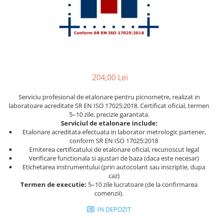
Ceasuri comparatoare cu levier
Micrometre speciale
Accesorii pentru ceasuri
Pasametre
comparatoare
Accesorii micrometre
204,00 Lei
Serviciu profesional de etalonare pentru picnometre, realizat in
laboratoare acreditate SR EN ISO 17025:2018. Certificat oficial, termen
5–10 zile, precizie garantata.
Serviciul de etalonare include:
Etalonare acreditata efectuata in laborator metrologic partener,
conform SR EN ISO 17025:2018
Emiterea certificatului de etalonare oficial, recunoscut legal
Verificare functionala si ajustari de baza (daca este necesar)
Etichetarea instrumentului (prin autocolant sau inscriptie, dupa
caz)
Termen de executie:
5–10 zile lucratoare (de la confirmarea
comenzii).
IN DEPOZIT