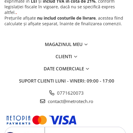
exprimate în
LEI
și
includ TVA în cotă de 21%
, conform
legislației fiscale în vigoare, dacă nu se specifică expres
altfel.
.
Prețurile afișate
nu includ costurile de livrare
, acestea fiind
calculate și afișate separat, înainte de finalizarea comenzii.
MAGAZINUL MEU
CLIENTI
DATE COMERCIALE
SUPORT CLIENTI
LUNI - VINERI: 09:00 - 17:00
0771620073
contact@metrotech.ro