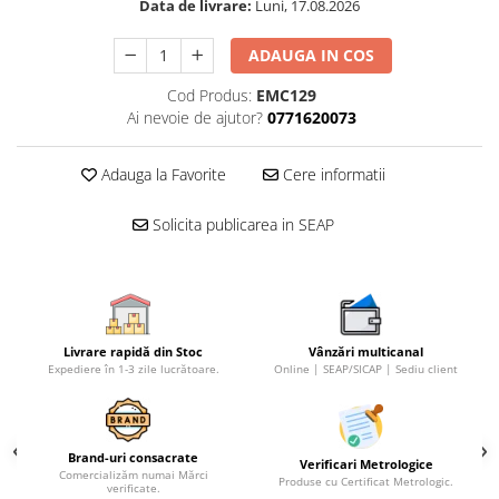
Data de livrare:
Luni, 17.08.2026
ADAUGA IN COS
Cod Produs:
EMC129
Ai nevoie de ajutor?
0771620073
Adauga la Favorite
Cere informatii
Solicita publicarea in SEAP
Livrare rapidă din Stoc
Vânzări multicanal
Expediere în 1-3 zile lucrătoare.
Online | SEAP/SICAP | Sediu client
Brand-uri consacrate
Verificari Metrologice
Comercializăm numai Mărci
Produse cu Certificat Metrologic.
verificate.