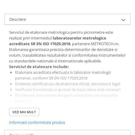
Descriere
Serviciul de etalonare metrologica pentru picnometre este
realizat prin intermediul
laboratoarelor metrologice
acreditate SR EN ISO 17025:2018
, partenere METROTECH.ro.
Etalonarea garanteaza precizia determinarilor de densitate si
volum, trasabilitatea rezultatelor si conformitatea instrumentelor
cu standardele nationale si internationale aplicabile.
Serviciul de etalonare include:
Etalonare acreditata efectuata in laborator metrologic
partener, conform SR EN ISO 17025:2018
Emiterea certificatului de etalonare oficial, recunoscut legal
Verificare functionala si ajustari de baza (daca este necesar)
Etichetarea instrumentului (prin autocolant sau inscriptie,
dupa caz)
Termen de executie:
5–10 zile lucratoare (de la confirmarea
comenzii).
VEZI MAI MULT
Conditii de aplicare:
Informatii conformitate produs
Pretul afisat se aplica pentru
un singur picnometru
.
In cazul achizitionarii mai multor instrumente, este necesara