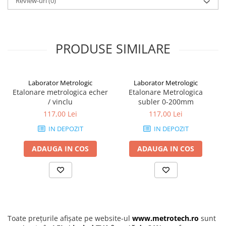
Review-uri
adaugarea in cos a unui serviciu de etalonare pentru
(0)
fiecare
aparat
in parte.
Avantaje si functionalitati:
Precizie garantata prin etalonare acreditata
Conformitate cu normele nationale si internationale
PRODUSE SIMILARE
Document obligatoriu pentru audituri, certificari ISO si
verificari oficiale
Serviciu rapid si sigur, realizat de specialisti autorizati
Utilizari recomandate:
Laborator Metrologic
Laborator Metrologic
Etalonarea picnometrelor este necesara in:
Etalonare metrologica echer
Etalonare Metrologica
Laboratoare de analiza fizico-chimica
/ vinclu
subler 0-200mm
Industrie farmaceutica si alimentara
117,00 Lei
117,00 Lei
Institutii de cercetare si control calitate
Companii certificate ISO unde trasabilitatea masuratorilor
IN DEPOZIT
IN DEPOZIT
este obligatorie
ADAUGA IN COS
ADAUGA IN COS
Toate prețurile afișate pe website-ul
www.metrotech.ro
sunt