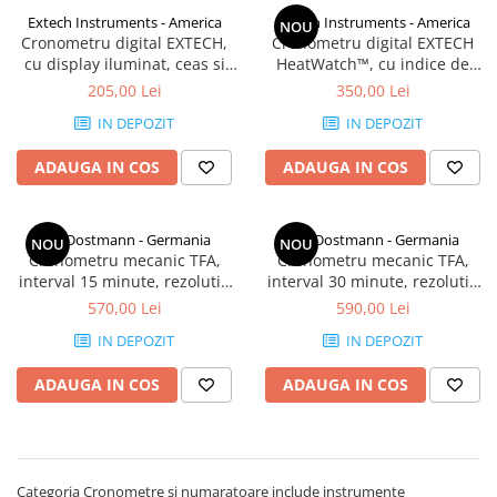
Ceasuri comparatoare cu levier
Extech Instruments - America
Extech Instruments - America
NOU
Micrometre speciale
Cronometru digital EXTECH,
Cronometru digital EXTECH
Accesorii pentru ceasuri
cu display iluminat, ceas si
HeatWatch™, cu indice de
Pasametre
comparatoare
alarma
caldura, umiditate,
205,00 Lei
350,00 Lei
Accesorii micrometre
temperatura si timer
IN DEPOZIT
IN DEPOZIT
ADAUGA IN COS
ADAUGA IN COS
TFA Dostmann - Germania
TFA Dostmann - Germania
NOU
NOU
Cronometru mecanic TFA,
Cronometru mecanic TFA,
interval 15 minute, rezolutie
interval 30 minute, rezolutie
1/10 secunda, carcasa otel
1/5 secunda, functie Time-out
570,00 Lei
590,00 Lei
inoxidabil
IN DEPOZIT
IN DEPOZIT
ADAUGA IN COS
ADAUGA IN COS
Categoria Cronometre si numaratoare include instrumente