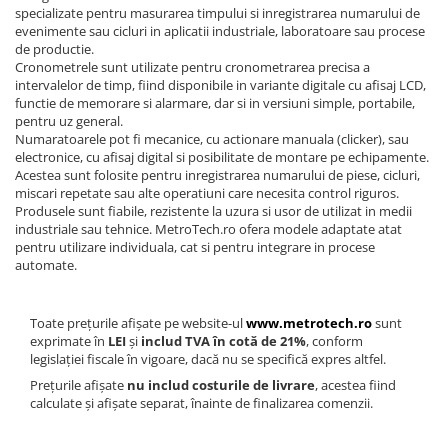
specializate pentru masurarea timpului si inregistrarea numarului de
evenimente sau cicluri in aplicatii industriale, laboratoare sau procese
de productie.
Cronometrele sunt utilizate pentru cronometrarea precisa a
intervalelor de timp, fiind disponibile in variante digitale cu afisaj LCD,
functie de memorare si alarmare, dar si in versiuni simple, portabile,
pentru uz general.
Numaratoarele pot fi mecanice, cu actionare manuala (clicker), sau
electronice, cu afisaj digital si posibilitate de montare pe echipamente.
Acestea sunt folosite pentru inregistrarea numarului de piese, cicluri,
miscari repetate sau alte operatiuni care necesita control riguros.
Produsele sunt fiabile, rezistente la uzura si usor de utilizat in medii
industriale sau tehnice. MetroTech.ro ofera modele adaptate atat
pentru utilizare individuala, cat si pentru integrare in procese
automate.
Toate prețurile afișate pe website-ul
www.metrotech.ro
sunt
exprimate în
LEI
și
includ TVA în cotă de 21%
, conform
legislației fiscale în vigoare, dacă nu se specifică expres altfel.
Prețurile afișate
nu includ costurile de livrare
, acestea fiind
calculate și afișate separat, înainte de finalizarea comenzii.