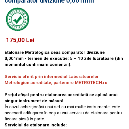
comparator diviziune 0,001mm
Micrometre pentru filete
Accesorii pentru ceasuri
comparatoare
Micrometre speciale
Pasametre
Accesorii micrometre
175,00 Lei
Etalonare Metrologica ceas comparator diviziune
0,001mm - termen de executie: 5 – 10 zile lucratoare (din
momentul confirmarii comenzii).
Serviciu oferit prin intermediul Laboratoarelor
Metrologice acreditate, partenere METROTECH.ro
Prețul afișat pentru etalonarea acreditată se aplică unui
singur instrument de măsură.
În cazul achiziționării unui set cu mai multe instrumente, este
necesară adăugarea în coș a unui serviciu de etalonare pentru
fiecare piesă în parte.
Serviciul de etalonare include: