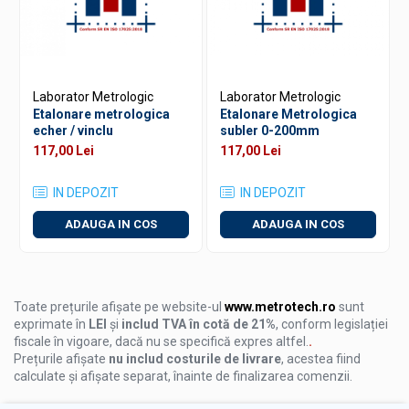
Precizie garantata prin etalonare acreditata
Conformitate cu normele metrologice nationale si
internationale
Serviciu rapid si sigur, realizat de specialisti autorizati
Laborator Metrologic
Laborator Metrologic
Certificat de etalonare recunoscut oficial
Etalonare metrologica
Etalonare Metrologica
echer / vinclu
subler 0-200mm
117,00 Lei
117,00 Lei
IN DEPOZIT
IN DEPOZIT
ADAUGA IN COS
ADAUGA IN COS
Toate prețurile afișate pe website-ul
www.metrotech.ro
sunt
exprimate în
LEI
și
includ TVA în cotă de 21%
, conform legislației
fiscale în vigoare, dacă nu se specifică expres altfel.
.
Prețurile afișate
nu includ costurile de livrare
, acestea fiind
calculate și afișate separat, înainte de finalizarea comenzii.