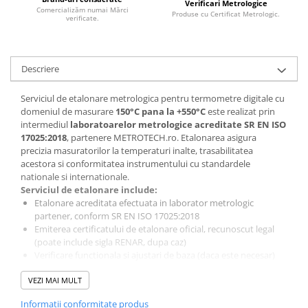
Verificari Metrologice
Comercializăm numai Mărci
Produse cu Certificat Metrologic.
verificate.
Descriere
Serviciul de etalonare metrologica pentru termometre digitale cu
domeniul de masurare
150°C pana la +550°C
este realizat prin
intermediul
laboratoarelor metrologice acreditate SR EN ISO
17025:2018
, partenere METROTECH.ro. Etalonarea asigura
precizia masuratorilor la temperaturi inalte, trasabilitatea
acestora si conformitatea instrumentului cu standardele
nationale si internationale.
Serviciul de etalonare include:
Etalonare acreditata efectuata in laborator metrologic
partener, conform SR EN ISO 17025:2018
Emiterea certificatului de etalonare oficial, recunoscut legal
(poate include sigla RENAR, dupa caz)
Verificare functionala si ajustari de baza (daca este necesar)
Etichetarea instrumentului (prin autocolant, inscriptie sau
VEZI MAI MULT
gravare, dupa caz)
Termen de executie:
5–10 zile lucratoare (de la confirmarea
Informatii conformitate produs
comenzii).