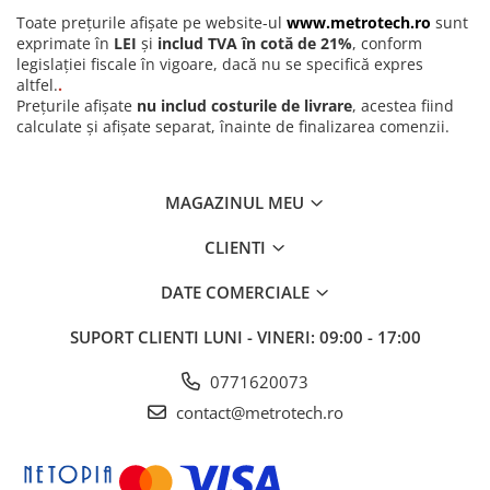
Toate prețurile afișate pe website-ul
www.metrotech.ro
sunt
exprimate în
LEI
și
includ TVA în cotă de 21%
, conform
legislației fiscale în vigoare, dacă nu se specifică expres
altfel.
.
Prețurile afișate
nu includ costurile de livrare
, acestea fiind
calculate și afișate separat, înainte de finalizarea comenzii.
MAGAZINUL MEU
CLIENTI
DATE COMERCIALE
SUPORT CLIENTI
LUNI - VINERI: 09:00 - 17:00
0771620073
contact@metrotech.ro