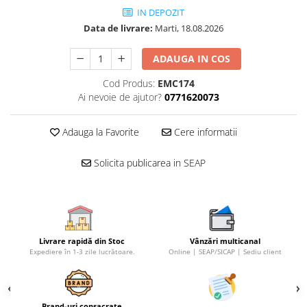
IN DEPOZIT
Data de livrare:
Marti, 18.08.2026
ADAUGA IN COS
Cod Produs:
EMC174
Ai nevoie de ajutor?
0771620073
Adauga la Favorite
Cere informatii
Solicita publicarea in SEAP
Livrare rapidă din Stoc
Vânzări multicanal
Expediere în 1-3 zile lucrătoare.
Online | SEAP/SICAP | Sediu client
Brand-uri consacrate