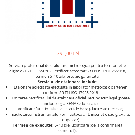
Ceasuri comparatoare cu levier
Micrometre speciale
Accesorii pentru ceasuri
Pasametre
comparatoare
Accesorii micrometre
291,00 Lei
Serviciu profesional de etalonare metrologica pentru termometre
digitale (150°C ~ 550°C). Certificat acreditat SR EN ISO 17025:2018,
termen 5–10 zile, precizie garantata.
Serviciul de etalonare include:
Etalonare acreditata efectuata in laborator metrologic partener,
conform SR EN ISO 17025:2018
Emiterea certificatului de etalonare oficial, recunoscut legal (poate
include sigla RENAR, dupa caz)
Verificare functionala si ajustari de baza (daca este necesar)
Etichetarea instrumentului (prin autocolant, inscriptie sau gravare,
dupa caz)
Termen de executie:
5–10 zile lucratoare (de la confirmarea
comenzii).