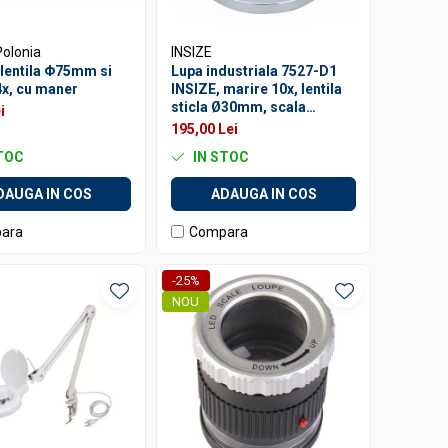
Polonia
INSIZE
 lentila Φ75mm si
Lupa industriala 7527-D1
4x, cu maner
INSIZE, marire 10x, lentila
sticla Ø30mm, scala
i
gradata 0,5mm, iluminare
195,00 Lei
LED si UV
TOC
IN STOC
DAUGA IN COS
ADAUGA IN COS
ara
Compara
-25%
NOU