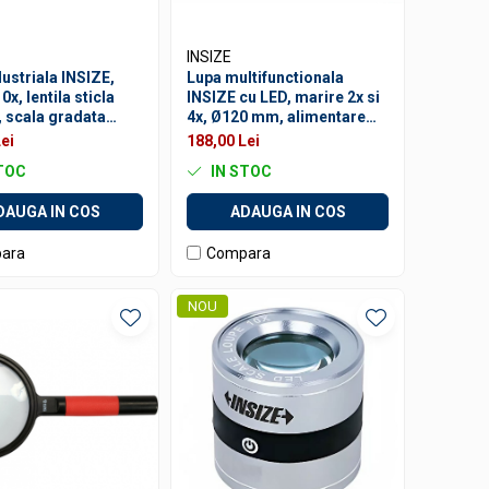
INSIZE
ustriala INSIZE,
Lupa multifunctionala
0x, lentila sticla
INSIZE cu LED, marire 2x si
scala gradata
4x, Ø120 mm, alimentare
iluminare LED si UV
dubla
ei
188,00 Lei
TOC
IN STOC
DAUGA IN COS
ADAUGA IN COS
ara
Compara
NOU