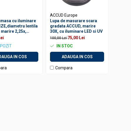
ACCUD Europe
 masa cu iluminare
Lupa de masurare scara
IZE,diametru lentila
gradata ACCUD, marire
marire 2,25x,
30X, cu iluminare LED si UV
 5D, 7W
ei
75,00 Lei
100,00 Lei
EPOZIT
IN STOC
DAUGA IN COS
ADAUGA IN COS
ara
Compara