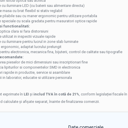
 din sticla optica sau acrilica
cu iluminare LED (cu baterii sau alimentare directa)
 masa cu brat flexibil si stativ reglabil
e pliabile sau cu maner ergonomic pentru utilizare portabila
 speciale cu scala gradata pentru masuratori optice rapide
i functionalitati:
optica clara si fara distorsiuni
 utilizat in inspectii vizuale rapide
cu iluminare pentru lucrul in zone slab luminate
ergonomic, adaptat lucrului prelungit
pentru electronica, mecanica fina, bijuterii, control de calitate sau tipografie
 recomandate:
area pieselor de mici dimensiuni sau inscriptionari fine
ia lipiturilor si componentelor SMD in electronica
ari rapide in productie, service si asamblare
ii in laborator, educatie si utilizare personala
t exprimate în
LEI
și
includ TVA în cotă de 21%
, conform legislației fiscale î
nd calculate și afișate separat, înainte de finalizarea comenzii.
Date comerciale