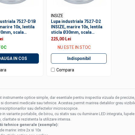
INSIZE
ustriala 7527-D1B
Lupa industriala 7527-D2
marire 10x, lentila
INSIZE, marire 10x, lentila
Ø30mm, scala
sticla Ø30mm, scala
 0,1mm, iluminare
gradata 0,1mm si 0,5mm,
ei
225,00 Lei
V
iluminare LED si UV
TOC
NU ESTE IN STOC
AUGA IN COS
Indisponibil
ara
Compara
 instrumente optice simple, dar esentiale pentru inspectia vizuala de precizie, u
 si domenii medicale sau tehnice. Acestea permit marirea detaliilor greu vizibile 
 inscriptionarilor sau defectelor microscopice.
 in variante portabile, de birou, cu stativ sau cu iluminare LED integrata, lupel
claritate si rezistenta la utilizare intensa.
tii tehnice generale (exemple):
de marire: intre 2x si 10x