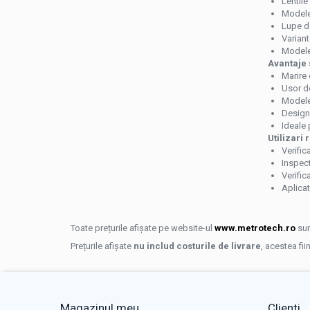
Lentile
Rigle, rulete, benzi grosime
Modele 
Lupe de
Benzi grosime
Variant
Rulete
Modele
Avantaje s
Roti de masura
Marire 
Usor de
Rigle
Modele 
Circometre
Design 
Ideale 
Cronometru si numaratoare
Utilizari
Verific
Cantare si dinamometre industriale
Inspect
Cantare de numarare
Verific
Aplicat
Cantare cu carlig
Cantare de precizie
Toate prețurile afișate pe website-ul
www.metrotech.ro
sun
Cantare de banc
Prețurile afișate
nu includ costurile de livrare
, acestea fii
Cantare cu platforma
Dinamometre
Instrumente de masurat planeitati si
Magazinul meu
Clienti