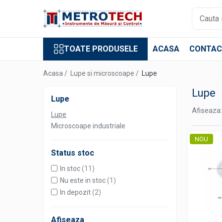
Toate Produsele
TOATE PRODUSELE
ACASA
CONTAC
Sublere
Sublere digitale
Acasa /
Lupe si microscoape /
Lupe
Sublere mecanice
Lupe
Lupe
Sublere digitale de adancime
Afiseaza:
Lupe
Sublere mecanice de adancime
Microscoape industriale
Sublere cu cadran
NOU
Sublere speciale digitale
Status stoc
Sublere speciale mecanice
In stoc
(11)
Sublere digitale de inaltime
Nu este in stoc
(1)
Sublere mecanice de inaltime
In depozit
(2)
Rigle digitale
Afiseaza