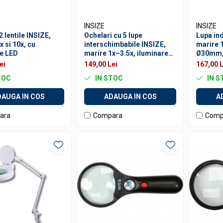
INSIZE
INSIZE
2 lentile INSIZE,
Ochelari cu 5 lupe
Lupa ind
x si 10x, cu
interschimbabile INSIZE,
marire 1
re LED
marire 1x–3.5x, iluminare
Ø30mm, 
LED
0,5mm, 
ei
149,00 Lei
167,00 L
TOC
IN STOC
IN S
AUGA IN COS
ADAUGA IN COS
A
ara
Compara
Comp