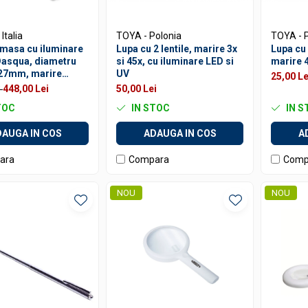
Italia
TOYA - Polonia
TOYA - 
 masa cu iluminare
Lupa cu 2 lentile, marire 3x
Lupa cu
Dasqua, diametru
si 45x, cu iluminare LED si
marire 
127mm, marire
UV
25,00 Le
ioptrii 5D, 12W
448,00 Lei
50,00 Lei
i
TOC
IN STOC
IN S
AUGA IN COS
ADAUGA IN COS
A
ara
Compara
Comp
NOU
NOU