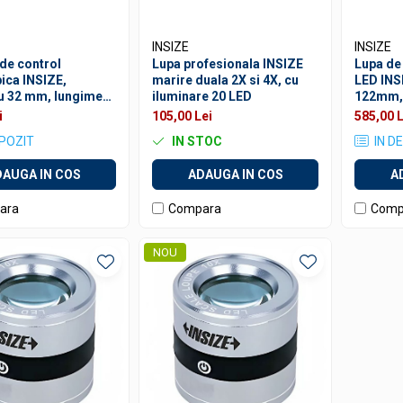
INSIZE
INSIZE
de control
Lupa profesionala INSIZE
Lupa de
ica INSIZE,
marire duala 2X si 4X, cu
LED INS
u 32 mm, lungime
iluminare 20 LED
122mm, 
5 mm
dioptrii
i
105,00 Lei
585,00 L
EPOZIT
IN STOC
IN D
AUGA IN COS
ADAUGA IN COS
A
ara
Compara
Comp
NOU