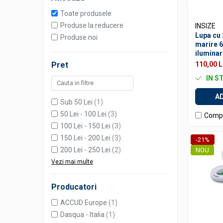
Accesorii sublere
Toate produsele
Transfer date sublere
Produse la reducere
INSIZE
Micrometre
Lupa cu 
Produse noi
marire 6
Micrometre mecanice
ilumina
Micrometre digitale
Pret
110,00 L
Micrometre de interior in 2 puncte
IN S
Micrometre tubulare de interior
AD
Sub 50 Lei
(1)
Micrometre de adancime
50 Lei - 100 Lei
(3)
Comp
Micrometre mecanice de interior in
100 Lei - 150 Lei
(3)
3 puncte
150 Lei - 200 Lei
(3)
-21%
Micrometre digitale de interior in 3
200 Lei - 250 Lei
(2)
NOU
puncte
Vezi mai multe
Micrometre pentru caneluri
Producatori
Micrometre cu disc
ACCUD Europe
(1)
Micrometre cu varfuri ascutite
Dasqua - Italia
(1)
Micrometre pentru filete