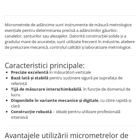
Micrometrele de adâncime sunt instrumente de măsură metrologice
esențiale pentru determinarea precisă a adâncimilor găurilor,
canalelor, șanțurilor sau alezajelor. Datorită construcției solide și a
gradului mare de acuratețe, sunt utilizate frecvent în industrie, ateliere
de prelucrare mecanică, controlul calității și laboratoare metrologice.
Caracteristici principale:
Precizie excelentă
în măsurători verticale
Bază lată și stabilă
pentru susținere sigură pe suprafața de
referință
Tijă de măsurare interschimbabilă
, în funcție de domeniul de
lucru
Disponibile în variante mecanice și digitale
, cu citire rapidă și
clară
Construcție robustă
– ideale pentru utilizare profesională
intensivă
Avantajele utilizării micrometrelor de