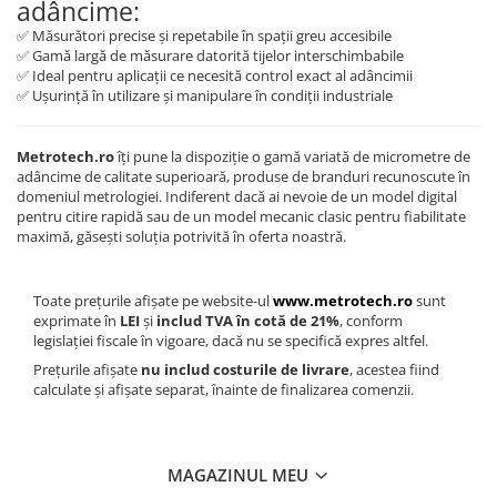
adâncime:
✅ Măsurători precise și repetabile în spații greu accesibile
✅ Gamă largă de măsurare datorită tijelor interschimbabile
✅ Ideal pentru aplicații ce necesită control exact al adâncimii
✅ Ușurință în utilizare și manipulare în condiții industriale
Metrotech.ro
îți pune la dispoziție o gamă variată de micrometre de
adâncime de calitate superioară, produse de branduri recunoscute în
domeniul metrologiei. Indiferent dacă ai nevoie de un model digital
pentru citire rapidă sau de un model mecanic clasic pentru fiabilitate
maximă, găsești soluția potrivită în oferta noastră.
Toate prețurile afișate pe website-ul
www.metrotech.ro
sunt
exprimate în
LEI
și
includ TVA în cotă de 21%
, conform
legislației fiscale în vigoare, dacă nu se specifică expres altfel.
Prețurile afișate
nu includ costurile de livrare
, acestea fiind
calculate și afișate separat, înainte de finalizarea comenzii.
MAGAZINUL MEU