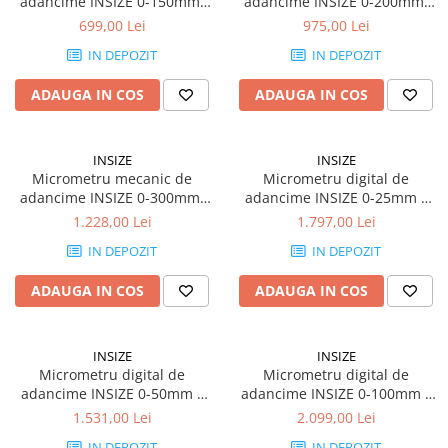
adancime INSIZE 0-150mm,
adancime INSIZE 0-200mm,
rezolutie 0,01mm, talpa
rezolutie 0,01mm, talpa
699,00 Lei
975,00 Lei
101,5mm, tija plata
101,5mm, tija plata
IN DEPOZIT
IN DEPOZIT
ADAUGA IN COS
ADAUGA IN COS
INSIZE
INSIZE
Micrometru mecanic de
Micrometru digital de
adancime INSIZE 0-300mm,
adancime INSIZE 0-25mm x
rezolutie 0,01mm, talpa
0,001mm, talpa 101,5mm,
1.228,00 Lei
1.797,00 Lei
101,5mm, tija plata
IP65
IN DEPOZIT
IN DEPOZIT
ADAUGA IN COS
ADAUGA IN COS
INSIZE
INSIZE
Micrometru digital de
Micrometru digital de
adancime INSIZE 0-50mm x
adancime INSIZE 0-100mm x
0,001mm, talpa 101,5mm,
0,001mm, talpa 101,5mm,
1.531,00 Lei
2.099,00 Lei
IP65
IP65
IN DEPOZIT
IN DEPOZIT