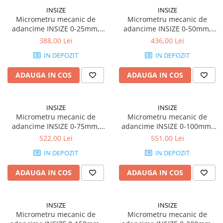
Ceasuri comparatoare cu levier
INSIZE
INSIZE
Micrometre speciale
Micrometru mecanic de
Micrometru mecanic de
Accesorii pentru ceasuri
adancime INSIZE 0-25mm,
adancime INSIZE 0-50mm,
Pasametre
comparatoare
rezolutie 0,01mm, talpa
rezolutie 0,01mm, talpa
388,00 Lei
436,00 Lei
Accesorii micrometre
101,5mm, tija plata
101,5mm, tija plata
IN DEPOZIT
IN DEPOZIT
ADAUGA IN COS
ADAUGA IN COS
INSIZE
INSIZE
Micrometru mecanic de
Micrometru mecanic de
adancime INSIZE 0-75mm,
adancime INSIZE 0-100mm,
rezolutie 0,01mm, talpa
rezolutie 0,01mm, talpa
522,00 Lei
551,00 Lei
101,5mm, tija plata
101,5mm, tija plata
IN DEPOZIT
IN DEPOZIT
ADAUGA IN COS
ADAUGA IN COS
INSIZE
INSIZE
Micrometru mecanic de
Micrometru mecanic de