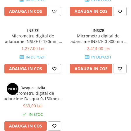
ADAUGA IN COS
ADAUGA IN COS
INSIZE
INSIZE
Micrometru digital de
Micrometru digital de
adancime INSIZE 0-150mm x
adancime INSIZE 0-300mm x
0,001mm, talpa 101,5mm,
0,001mm, talpa 101,5mm,
1.277,00 Lei
2.414,00 Lei
IP65
IP65
IN DEPOZIT
IN DEPOZIT
ADAUGA IN COS
ADAUGA IN COS
Dasqua - Italia
NOU
Micrometru digital de
adancime Dasqua 0-150mm x
0.001mm, baza 102 mm
969,00 Lei
IN STOC
ADAUGA IN COS