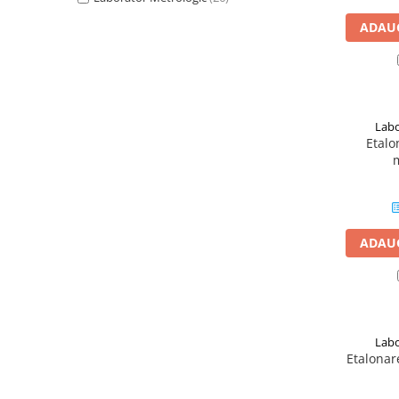
Micrometre cu varfuri ascutite
ADAUG
Micrometre pentru filete
Micrometre speciale
Pasametre
Accesorii micrometre
Labo
Etalo
Ceasuri comparatoare
Ceasuri comparatoare digitale
Ceasuri comparatoare mecanice
Ceasuri comparatoare digitale de
ADAUG
exterior
Ceasuri comparatoare digitale de
interior
Truse de alezaj cu ceas
comparator
Labo
Etalonar
Ceasuri comparatoare digitale de
grosimi