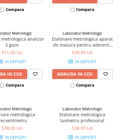
Compara
Compara
orator Metrologic
Laborator Metrologic
 metrologica analizor
Etalonare metrologica aparat
5 gaze
de masura pentru aderenta
vopselei
611,00 Lei
538,00 Lei
IN DEPOZIT
IN DEPOZIT
GA IN COS
ADAUGA IN COS
Compara
Compara
orator Metrologic
Laborator Metrologic
nare metrologica
Etalonare metrologica
recventmetru
luxmetru profesional
538,00 Lei
538,00 Lei
IN DEPOZIT
IN DEPOZIT