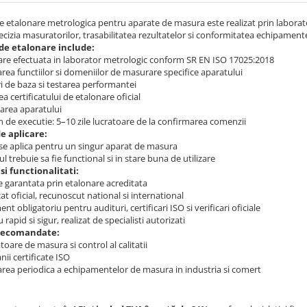
de etalonare metrologica pentru aparate de masura este realizat prin labo
ecizia masuratorilor, trasabilitatea rezultatelor si conformitatea echipament
 de etalonare include:
are efectuata in laborator metrologic conform SR EN ISO 17025:2018
area functiilor si domeniilor de masurare specifice aparatului
i de baza si testarea performantei
a certificatului de etalonare oficial
tarea aparatului
 de executie: 5–10 zile lucratoare de la confirmarea comenzii
de aplicare:
 se aplica pentru un singur aparat de masura
l trebuie sa fie functional si in stare buna de utilizare
si functionalitati:
e garantata prin etalonare acreditata
cat oficial, recunoscut national si international
t obligatoriu pentru audituri, certificari ISO si verificari oficiale
u rapid si sigur, realizat de specialisti autorizati
 recomandate:
oare de masura si control al calitatii
ii certificate ISO
carea periodica a echipamentelor de masura in industria si comert