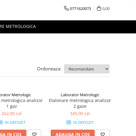
0771620073
0,00
RE METROLOGICA
Ordoneaza:
orator Metrologic
Laborator Metrologic
 metrologica analizor
Etalonare metrologica analizor
1 gaz
2 gaze
262,00 Lei
349,00 Lei
IN DEPOZIT
IN DEPOZIT
GA IN COS
ADAUGA IN COS