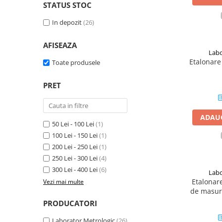
STATUS STOC
Rigle digitale
In depozit
(26)
Accesorii sublere
Transfer date sublere
AFISEAZA
Labo
Micrometre
Etalonare
Toate produsele
Micrometre mecanice
PRET
Micrometre digitale
Micrometre de interior in 2 puncte
ADAUG
Micrometre tubulare de interior
50 Lei - 100 Lei
(1)
Micrometre de adancime
100 Lei - 150 Lei
(1)
200 Lei - 250 Lei
(1)
Micrometre mecanice de interior
in 3 puncte
250 Lei - 300 Lei
(4)
300 Lei - 400 Lei
(6)
Labo
Micrometre digitale de interior in
Etalonar
Vezi mai multe
3 puncte
de masur
Micrometre pentru caneluri
PRODUCATORI
Micrometre cu disc
Laborator Metrologic
(26)