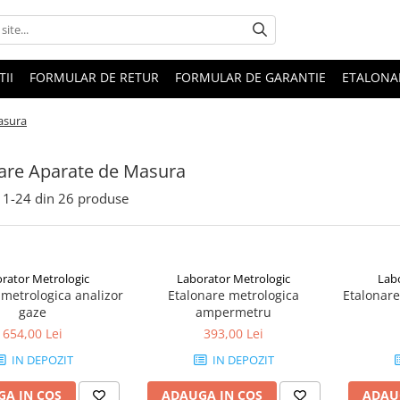
II
FORMULAR DE RETUR
FORMULAR DE GARANTIE
ETALONA
asura
are Aparate de Masura
1-
24
din
26
produse
rator Metrologic
Laborator Metrologic
Lab
 metrologica analizor
Etalonare metrologica
Etalonare
gaze
ampermetru
654,00 Lei
393,00 Lei
IN DEPOZIT
IN DEPOZIT
A IN COS
ADAUGA IN COS
ADAU