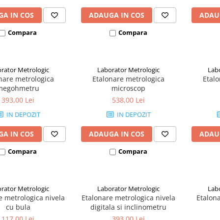
A IN COS
ADAUGA IN COS
ADAU
Compara
Compara
rator Metrologic
Laborator Metrologic
Lab
nare metrologica
Etalonare metrologica
Etalo
megohmetru
microscop
393,00 Lei
538,00 Lei
IN DEPOZIT
IN DEPOZIT
A IN COS
ADAUGA IN COS
ADAU
Compara
Compara
rator Metrologic
Laborator Metrologic
Lab
e metrologica nivela
Etalonare metrologica nivela
Etalon
cu bula
digitala si inclinometru
117,00 Lei
393,00 Lei