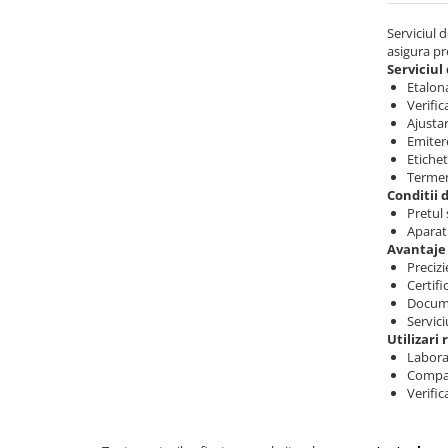
Analizoare optice
Serviciul 
asigura pr
Detectoare de gaze
Serviciul
Durometre, rugozimetre,
Etalon
Verific
grosimetre
Ajustar
Durometre
Emitere
Etiche
Rugozimetre
Termen
Grosimetre
Conditii 
Pretul
Comparatoare profil suprafata
Aparatu
Avantaje 
Accesorii durometre si
Precizi
rugozimetre
Certifi
Documen
Lupe si microscoape
Servici
Lupe
Utilizari
Laborat
Microscoape industriale
Compan
Verifi
Cale, pini, lere, calibre sudura
Seturi cale plan paralele