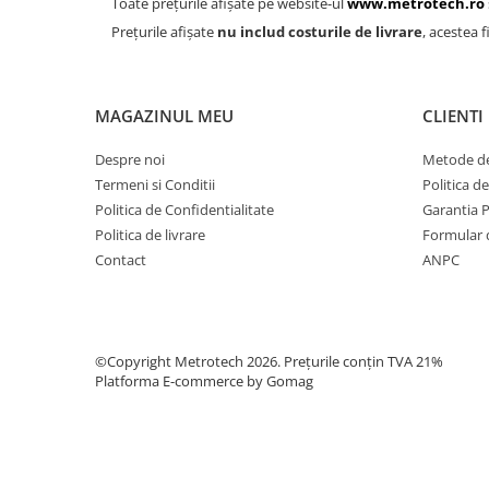
Toate prețurile afișate pe website-ul
www.metrotech.ro
Calibre sudura
Prețurile afișate
nu includ costurile de livrare
, acestea f
Pene de masurat
Pini cilindrici de masurare
Seturi de lere
MAGAZINUL MEU
CLIENTI
Rigle, rulete, benzi grosime
Despre noi
Metode de
Benzi grosime
Termeni si Conditii
Politica d
Rulete
Politica de Confidentialitate
Garantia 
Politica de livrare
Formular 
Roti de masura
Contact
ANPC
Rigle
Circometre
Cronometru si numaratoare
©Copyright Metrotech 2026. Prețurile conțin TVA 21%
Cantare si dinamometre industriale
Platforma E-commerce by Gomag
Cantare de numarare
Cantare cu carlig
Cantare de precizie