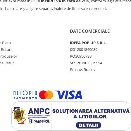
sunt exprimate în
LEI
și
includ TVA în cotă de 21%
, conform legislației fisc
iind calculate și afișate separat, înainte de finalizarea comenzii.
DATE COMERCIALE
 Plata
IDEEA POP-UP S.R.L.
e Retur
J2012001849089
Produselor
RO30950738
de Retur
Str. Prunului, nr.14
Brasov, Brasov