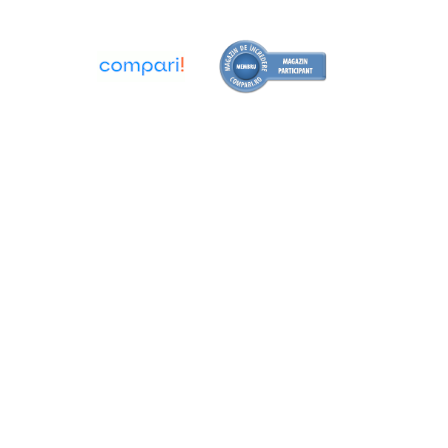
Cantare de banc
Cantare cu platforma
Dinamometre
Instrumente de masurat planeitati
si unghiuri
Nivele de precizie
Nivele digitale
Echere vincluri
Rigle planeitate
Mese de control planeitate
Menghine de precizie
Raportoare
Instrumente de centrare si marcare
Compasuri profesionale
Dispozitive setare punct zero