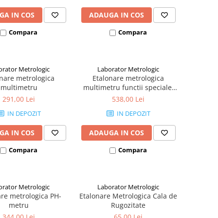
GA IN COS
ADAUGA IN COS
Compara
Compara
orator Metrologic
Laborator Metrologic
nare metrologica
Etalonare metrologica
multimetru
multimetru functii speciale,
prize pamant,
291,00 Lei
538,00 Lei
electrosecuritate,
IN DEPOZIT
IN DEPOZIT
clampmetre, osciloscop
GA IN COS
ADAUGA IN COS
Compara
Compara
orator Metrologic
Laborator Metrologic
are metrologica PH-
Etalonare Metrologica Cala de
metru
Rugozitate
344,00 Lei
65,00 Lei