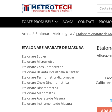
Toate Produsele
TOATE PRODUSELE
ACASA
CONTACT
PROMOT
Sublere
Acasa /
Etalonare Metrologica /
Etalonare Aparate de M
Etalon
ETALONARE APARATE DE MASURA
Sublere digitale
Afiseaza:
Sublere mecanice
Etalonare Subler
Etalonare Micrometru
Sublere digitale de adancime
Etalonare Ceas Comparator
Sublere mecanice de adancime
Etalonare Balanta Industriala si Cantar
Etalonare Termometru Higrometru
Labo
Sublere cu cadran
Etalonare Cheie Dinamometrica
Calibrare
Sublere speciale digitale
Etalonare Dinamometru
Etalonare Manometru
Sublere speciale mecanice
Etalonare Aparate de Masura
Sublere digitale de inaltime
Etalonare Instrumente de Masura
Sublere mecanice de inaltime
ADAUG