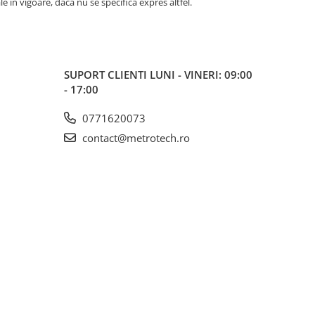
ale în vigoare, dacă nu se specifică expres altfel.
SUPORT CLIENTI
LUNI - VINERI: 09:00
- 17:00
0771620073
contact@metrotech.ro