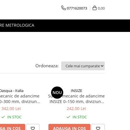
0771620073
0,00
RE METROLOGICA
Ordoneaza:
Dasqua - Italia
INSIZE
NOU
mecanic de adancime
Subler mecanic de adancime
0–300 mm, diviziune
INSIZE 0–150 mm, diviziune
precizie +/-0.04 mm,
0.02 mm, precizie +/-0.03 mm,
342,00 Lei
242,00 Lei
monobloc
monobloc
IN STOC
IN STOC
GA IN COS
ADAUGA IN COS