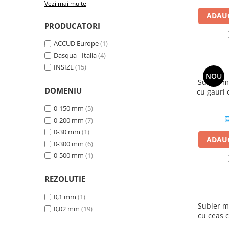
Vezi mai multe
Micrometre cu varfuri ascutite
ADAUG
Micrometre pentru filete
PRODUCATORI
Micrometre speciale
ACCUD Europe
(1)
Pasametre
Dasqua - Italia
(4)
INSIZE
(15)
Accesorii micrometre
NOU
Subler m
Ceasuri comparatoare
DOMENIU
cu gauri 
Ceasuri comparatoare digitale
300 mm,
0-150 mm
(5)
Ceasuri comparatoare mecanice
0-200 mm
(7)
Ceasuri comparatoare digitale de
0-30 mm
(1)
ADAUG
exterior
0-300 mm
(6)
0-500 mm
(1)
Ceasuri comparatoare digitale de
interior
REZOLUTIE
Truse de alezaj cu ceas
comparator
0,1 mm
(1)
Subler m
0,02 mm
(19)
Ceasuri comparatoare digitale de
cu ceas 
grosimi
200 mm,