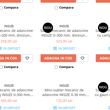
Compara
Compara
INSIZE
INSIZE
NOU
NOU
ecanic de adancime
Subler mecanic de adancime
Subler 
0–200 mm, diviziune
INSIZE 0–300 mm, diviziune
cu carl
precizie +/-0.03 mm,
0.02 mm, precizie +/-0.04 mm,
diviziu
258,00 Lei
323,00 Lei
monobloc
monobloc
IN DEPOZIT
IN DEPOZIT
A IN COS
ADAUGA IN COS
ADAU
Compara
Compara
INSIZE
INSIZE
NOU
ecanic de adancime
Mini-subler mecanic de
Subler 
ig INSIZE 0-300 mm,
adancime INSIZE 0-30 mm,
cu gauri 
e 0.02 mm, precizie
rezolutie 0.1 mm, precizie
150 mm,
585,00 Lei
132,00 Lei
+/-0.04 mm
+/-0.10 mm
IN DEPOZIT
IN DEPOZIT