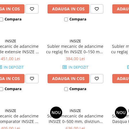
A IN COS
ADAUGA IN COS
ADAU
Compara
Compara
INSIZE
INSIZE
ecanic de adancime
Subler mecanic de adancime
Subler 
de extensie INSIZE 0-
cu reglaj fin INSIZE 0–150 mm,
cu reglaj
 diviziune 0.02 mm
diviziune 0.02 mm
div
451,00 Lei
384,00 Lei
IN DEPOZIT
IN DEPOZIT
A IN COS
ADAUGA IN COS
ADAU
Compara
Compara
INSIZE
INSIZE
NOU
NOU
ecanic de adancime
Subler mecanic de adancime
Subler 
comparator INSIZE 0-
INSIZE 0–500 mm, diviziune
Dasqua 
 diviziune 0.02 mm
0.02 mm, precizie +/-0.05 mm,
0.02 mm, 
405,00 Lei
636,00 Lei