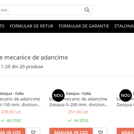
II
FORMULAR DE RETUR
FORMULAR DE GARANTIE
ETALONA
re mecanice de adancime
1-
20
din
20
produse
Dasqua - Italia
Dasqua - Italia
NOU
NOU
ecanic de adancime
Subler mecanic de adancime
Subler 
–150 mm, diviziune
Dasqua 0–200 mm, diviziune
Dasqua 
precizie +/-0.03 mm,
0.02 mm, precizie +/-0.03 mm,
0.02 mm, 
209,00 Lei
251,00 Lei
monobloc
monobloc
IN STOC
IN STOC
A IN COS
ADAUGA IN COS
ADAU