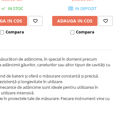
monobloc
monobloc
IN STOC
IN DEPOZIT
GA IN COS
ADAUGA IN COS
Compara
Compara
ăsurători de adâncime, în special în domenii precum
dâncimii găurilor, canelurilor sau altor tipuri de cavități cu
nd de baterii și oferă o măsurare constantă și precisă.
istență și longevitate în utilizare.
 mecanice de adâncime sunt ideale pentru utilizarea în
 utilizare intensivă.
 în proiectele tale de măsurare. Fiecare instrument vine cu