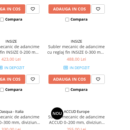
GA IN COS
ADAUGA IN COS
Compara
Compara
INSIZE
INSIZE
mecanic de adancime
Subler mecanic de adancime
 fin INSIZE 0-200 mm,
cu reglaj fin INSIZE 0-300 mm,
iziune 0.02 mm
diviziune 0.02 mm
423,00 Lei
488,00 Lei
IN DEPOZIT
IN DEPOZIT
GA IN COS
ADAUGA IN COS
Compara
Compara
Dasqua - Italia
ACCUD Europe
NOU
mecanic de adancime
Subler mecanic de adancime
0–300 mm, diviziune
ACCUD 0–200 mm, diviziune
precizie +/-0.04 mm,
0.02 mm, precizie 0.03 mm,
330,00 Lei
255,00 Lei