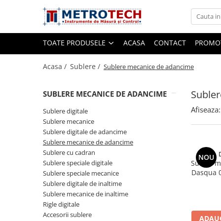
Toate Produsele
TOATE PRODUSELE
ACASA
CONTACT
PROMOT
Sublere
Acasa /
Sublere /
Sublere mecanice de adancime
Suble
SUBLERE MECANICE DE ADANCIME
Sublere digitale
Afiseaza:
Sublere mecanice
Sublere digitale
Sublere mecanice
Sublere digitale de adancime
Sublere digitale de adancime
Sublere mecanice de adancime
Sublere mecanice de adancime
Sublere cu cadran
Sublere cu cadran
NOU
Sublere speciale digitale
Subler m
Sublere speciale digitale
Dasqua 0
Sublere speciale mecanice
0.02 mm, 
Sublere digitale de inaltime
Sublere speciale mecanice
Sublere mecanice de inaltime
Sublere digitale de inaltime
Rigle digitale
Accesorii sublere
Sublere mecanice de inaltime
ADAUG