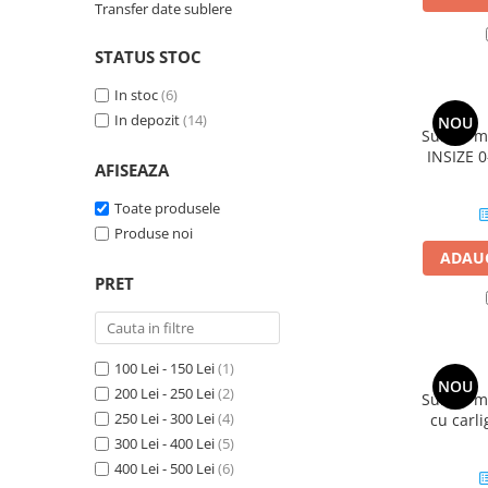
Transfer date sublere
Rigle digitale
STATUS STOC
Accesorii sublere
Transfer date sublere
In stoc
(6)
In depozit
(14)
NOU
Micrometre
Subler m
INSIZE 
Micrometre mecanice
AFISEAZA
0.02 mm, 
Micrometre digitale
Toate produsele
Micrometre de interior in 2 puncte
Produse noi
ADAUG
Micrometre tubulare de interior
PRET
Micrometre de adancime
Micrometre mecanice de interior
in 3 puncte
100 Lei - 150 Lei
(1)
Micrometre digitale de interior in
NOU
200 Lei - 250 Lei
(2)
Subler m
3 puncte
250 Lei - 300 Lei
(4)
cu carl
Micrometre pentru caneluri
diviziun
300 Lei - 400 Lei
(5)
400 Lei - 500 Lei
(6)
Micrometre cu disc