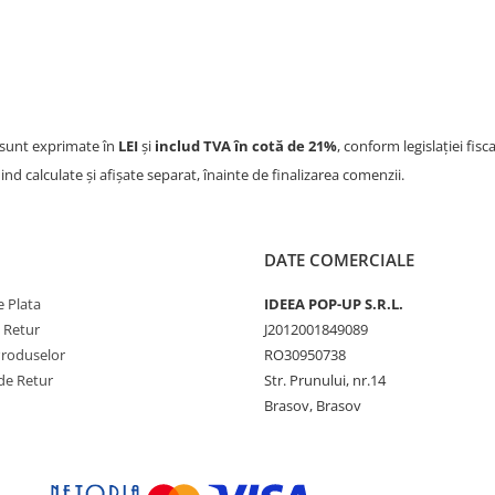
sunt exprimate în
LEI
și
includ TVA în cotă de 21%
, conform legislației fisc
iind calculate și afișate separat, înainte de finalizarea comenzii.
DATE COMERCIALE
 Plata
IDEEA POP-UP S.R.L.
e Retur
J2012001849089
Produselor
RO30950738
de Retur
Str. Prunului, nr.14
Brasov, Brasov