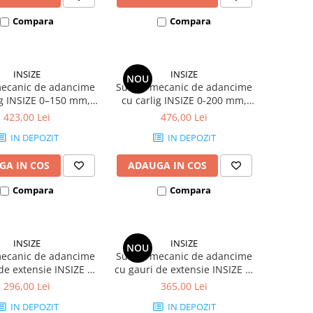
Compara
Compara
INSIZE
INSIZE
NOU
mecanic de adancime
Subler mecanic de adancime
ig INSIZE 0–150 mm,
cu carlig INSIZE 0-200 mm,
ne 0.02 mm, precizie
diviziune 0.02 mm, precizie
423,00 Lei
476,00 Lei
+/-0.03 mm
+/-0.03 mm
IN DEPOZIT
IN DEPOZIT
GA IN COS
ADAUGA IN COS
Compara
Compara
INSIZE
INSIZE
NOU
mecanic de adancime
Subler mecanic de adancime
de extensie INSIZE 0–
cu gauri de extensie INSIZE 0-
 diviziune 0.02 mm
200 mm, diviziune 0.02 mm
296,00 Lei
365,00 Lei
IN DEPOZIT
IN DEPOZIT