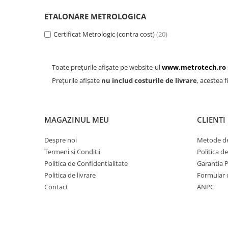
Analizoare optice
ETALONARE METROLOGICA
Detectoare de gaze
Certificat Metrologic (contra cost)
(20)
Durometre, rugozimetre,
grosimetre
Durometre
Toate prețurile afișate pe website-ul
www.metrotech.ro
Prețurile afișate
nu includ costurile de livrare
, acestea f
Rugozimetre
Grosimetre
Comparatoare profil suprafata
MAGAZINUL MEU
CLIENTI
Accesorii durometre si
Despre noi
Metode de
rugozimetre
Termeni si Conditii
Politica d
Lupe si microscoape
Politica de Confidentialitate
Garantia 
Lupe
Politica de livrare
Formular 
Microscoape industriale
Contact
ANPC
Cale, pini, lere, calibre sudura
Seturi cale plan paralele