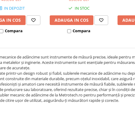
monobloc
IN DEPOZIT
IN STOC
A IN COS
ADAUGA IN COS
ADAU
Compara
Compara
 mecanice de adâncime sunt instrumente de măsură precise, ideale pentru m
a metalelor și inginerie. Aceste instrumente sunt esențiale pentru măsurarea a
are de acuratețe.
ate printr-un design robust și fiabil, sublerele mecanice de adâncime nu depi
nt construite din materiale durabile, precum oțelul inoxidabil, care asigură rez
fesioniști și amatori care necesită instrumente de măsură fiabile, sublerele
de prelucrare sau laboratoare, oferind rezultate precise, chiar și în condiții de
ubler mecanic de adâncime de la Metrotech.ro pentru performanță și precizie
de citire ușor de utilizat, asigurându-ți măsurători rapide și corecte.