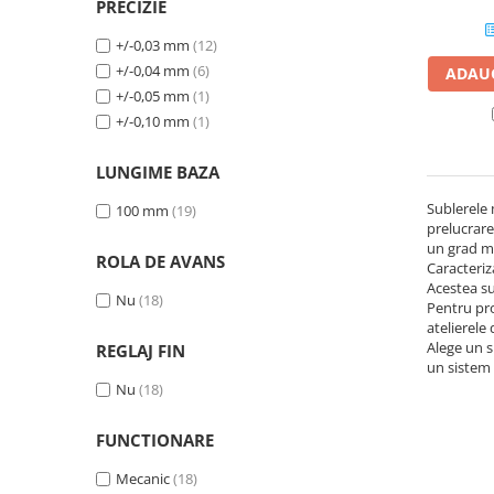
PRECIZIE
Ceasuri comparatoare mecanice
de grosimi
+/-0,03 mm
(12)
+/-0,04 mm
(6)
Ceasuri comparatoare de
ADAUG
adancime
+/-0,05 mm
(1)
+/-0,10 mm
(1)
Ceasuri comparatoare cu levier
Accesorii pentru ceasuri
LUNGIME BAZA
comparatoare
Sublerele
100 mm
(19)
Aparate de masura si control
prelucrare
Termometre si higrometre
un grad m
ROLA DE AVANS
Caracteriz
Multimetre digitale
Acestea su
Nu
(18)
Pentru pro
Telemetre laser
atelierele 
Alege un s
Umidometre
REGLAJ FIN
un sistem 
Luxmetre
Nu
(18)
Tahometre
FUNCTIONARE
Anemometre
Mecanic
(18)
Sonometre