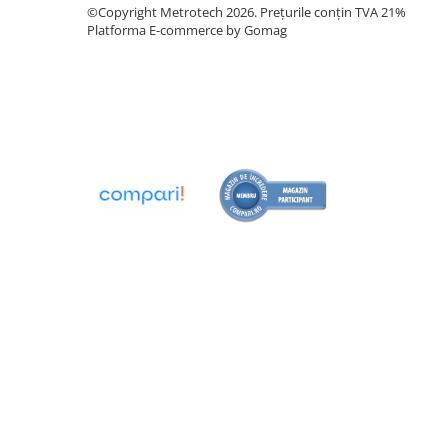
Calibre sudura
©Copyright Metrotech 2026. Prețurile conțin TVA 21%
Platforma E-commerce by Gomag
Pene de masurat
Pini cilindrici de masurare
Seturi de lere
Rigle, rulete, benzi grosime
Benzi grosime
Rulete
Roti de masura
Rigle
Circometre
Cronometru si numaratoare
Cantare si dinamometre industriale
Cantare de numarare
Cantare cu carlig
Cantare de precizie