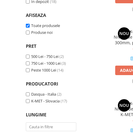
In depozit
(18)
Rigle digitale
AFISEAZA
Accesorii sublere
Toate produsele
Transfer date sublere
K
Produse noi
NOU
Micrometre
Nivela de
300mm, p
Micrometre mecanice
PRET
bule
Micrometre digitale
500 Lei - 750 Lei
(2)
Micrometre de interior in 2 puncte
750 Lei - 1000 Lei
(3)
Peste 1000 Lei
(14)
ADAUG
Micrometre tubulare de interior
Micrometre de adancime
PRODUCATORI
Micrometre mecanice de interior
Dasqua - Italia
(2)
in 3 puncte
K-MET - Slovacia
(17)
K
Micrometre digitale de interior in
NOU
Nivela de
3 puncte
LUNGIME
K-MET
Micrometre pentru caneluri
0,02mm/
Micrometre cu disc