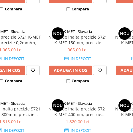
Compara
Compara
-MET - Slovacia
K-MET - Slovacia
K
NOU
NOU
 precizie 5721 K-MET
Nivela de inalta precizie 5721
Nivela de
recizie 0,2mm/m, 2
K-MET 150mm, precizie
K-MET
 de nivel, fonta
0,02mm/m, 2 bule de nivel,
0,02mm/
1.065,00 Lei
965,00 Lei
fonta
IN DEPOZIT
IN DEPOZIT
A IN COS
ADAUGA IN COS
ADAU
Compara
Compara
-MET - Slovacia
K-MET - Slovacia
K
NOU
NOU
 inalta precizie 5721
Nivela de inalta precizie 5721
Nivela de
 300mm, precizie
K-MET 400mm, precizie
K-MET
m, 2 bule de nivel,
0,02mm/m, 2 bule de nivel,
0,02mm/
1.315,00 Lei
1.820,00 Lei
fonta
fonta
IN DEPOZIT
IN DEPOZIT