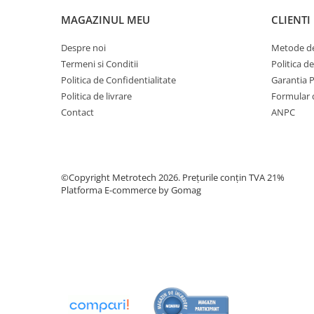
Analizoare optice
MAGAZINUL MEU
CLIENTI
Detectoare de gaze
Despre noi
Metode de
Durometre, rugozimetre,
Termeni si Conditii
Politica d
grosimetre
Politica de Confidentialitate
Garantia 
Durometre
Politica de livrare
Formular 
Contact
ANPC
Rugozimetre
Grosimetre
Comparatoare profil suprafata
©Copyright Metrotech 2026. Prețurile conțin TVA 21%
Accesorii durometre si
Platforma E-commerce by Gomag
rugozimetre
Lupe si microscoape
Lupe
Microscoape industriale
Cale, pini, lere, calibre sudura
Seturi cale plan paralele