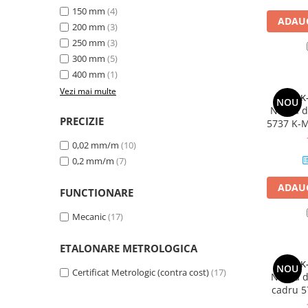
Micrometre cu varfuri ascutite
150 mm
(4)
ADAUG
200 mm
(3)
Micrometre pentru filete
250 mm
(3)
Micrometre speciale
300 mm
(5)
Pasametre
400 mm
(1)
Vezi mai multe
Accesorii micrometre
K
NOU
Nivela d
Ceasuri comparatoare
PRECIZIE
5737 K-M
Ceasuri comparatoare digitale
0,2mm/m
0,02 mm/m
(10)
Ceasuri comparatoare mecanice
0,2 mm/m
(7)
Ceasuri comparatoare digitale de
ADAUG
exterior
FUNCTIONARE
Ceasuri comparatoare digitale de
Mecanic
(17)
interior
Truse de alezaj cu ceas
ETALONARE METROLOGICA
comparator
K
NOU
Certificat Metrologic (contra cost)
(17)
Nivela d
Ceasuri comparatoare digitale de
cadru 
grosimi
precizie