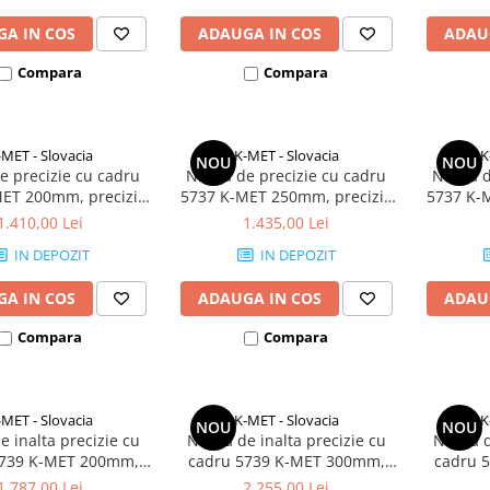
A IN COS
ADAUGA IN COS
ADAU
Compara
Compara
-MET - Slovacia
K-MET - Slovacia
K
NOU
NOU
e precizie cu cadru
Nivela de precizie cu cadru
Nivela 
ET 200mm, precizie
5737 K-MET 250mm, precizie
5737 K-
, 2 bule de nivel,
0,2mm/m, 2 bule de nivel,
0,2mm/m
1.410,00 Lei
1.435,00 Lei
fonta
fonta
IN DEPOZIT
IN DEPOZIT
A IN COS
ADAUGA IN COS
ADAU
Compara
Compara
-MET - Slovacia
K-MET - Slovacia
K
NOU
NOU
e inalta precizie cu
Nivela de inalta precizie cu
Nivela d
5739 K-MET 200mm,
cadru 5739 K-MET 300mm,
cadru 
 0,02mm/m, 2 bule de
precizie 0,02mm/m, 2 bule de
precizie
1.787,00 Lei
2.255,00 Lei