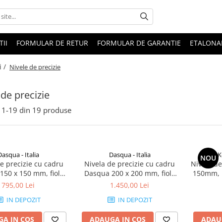
II
FORMULAR DE RETUR
FORMULAR DE GARANTIE
ETALONA
i /
Nivele de precizie
 de precizie
1-
19
din
19
produse
Dasqua - Italia
Dasqua - Italia
K
NOU
e precizie cu cadru
Nivela de precizie cu cadru
Nivela de
150 x 150 mm, fiola
Dasqua 200 x 200 mm, fiola
150mm, 
m, baza cu canal V,
0,02mm/m, baza cu canal V,
bule
795,00 Lei
1.450,00 Lei
IN877, fonta
DIN877, fonta
IN DEPOZIT
IN DEPOZIT
A IN COS
ADAUGA IN COS
ADAU