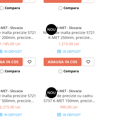
Compara
Compara
-MET - Slovacia
K-MET - Slovacia
NOU
 inalta precizie 5721
Nivela de inalta precizie 5721
 200mm, precizie
K-MET 250mm, precizie
m, 2 bule de nivel,
0,02mm/m, 2 bule de nivel,
1.185,00 Lei
1.215,00 Lei
fonta
fonta
IN DEPOZIT
IN DEPOZIT
GA IN COS
ADAUGA IN COS
Compara
Compara
-MET - Slovacia
K-MET - Slovacia
NOU
 inalta precizie 5721
Nivela de precizie cu cadru
 500mm, precizie
5737 K-MET 150mm, precizie
m, 2 bule de nivel,
0,2mm/m, 2 bule de nivel,
2.215,00 Lei
990,00 Lei
fonta
fonta
IN DEPOZIT
IN DEPOZIT