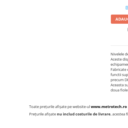
Ceasuri comparatoare mecanice
de grosimi
Ceasuri comparatoare de
ADAUG
adancime
Ceasuri comparatoare cu levier
Accesorii pentru ceasuri
comparatoare
Nivelele d
Aparate de masura si control
Aceste dis
Termometre si higrometre
echipament
Fabricate 
Multimetre digitale
functii su
precum DIN
Telemetre laser
Aceasta su
doua fiol
Umidometre
Luxmetre
Toate prețurile afișate pe website-ul
www.metrotech.ro
Tahometre
Prețurile afișate
nu includ costurile de livrare
, acestea f
Anemometre
Sonometre