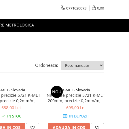
0771620073
0,00
RE METROLOGICA
Ordoneaza:
-MET - Slovacia
K-MET - Slovacia
NOU
 precizie 5721 K-MET
Nivela de precizie 5721 K-MET
precizie 0,2mm/m, 2
200mm, precizie 0,2mm/m, 2
 de nivel, fonta
bule de nivel, fonta
638,00 Lei
693,00 Lei
IN STOC
IN DEPOZIT
GA IN COS
ADAUGA IN COS