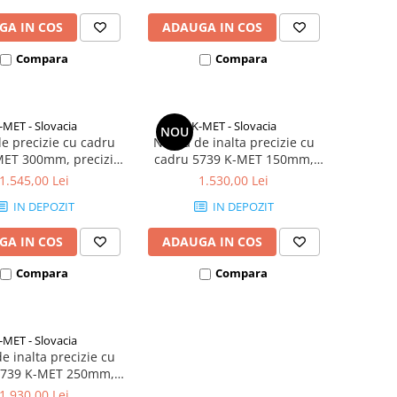
GA IN COS
ADAUGA IN COS
Compara
Compara
-MET - Slovacia
K-MET - Slovacia
NOU
de precizie cu cadru
Nivela de inalta precizie cu
MET 300mm, precizie
cadru 5739 K-MET 150mm,
, 2 bule de nivel,
precizie 0,02mm/m, 2 bule de
1.545,00 Lei
1.530,00 Lei
fonta
nivel, fonta
IN DEPOZIT
IN DEPOZIT
GA IN COS
ADAUGA IN COS
Compara
Compara
-MET - Slovacia
e inalta precizie cu
5739 K-MET 250mm,
 0,02mm/m, 2 bule de
1.930,00 Lei