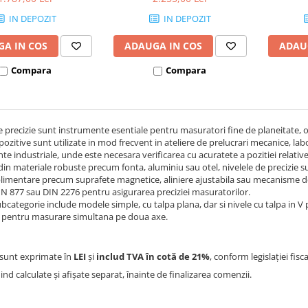
nivel, fonta
nivel, fonta
IN DEPOZIT
IN DEPOZIT
A IN COS
ADAUGA IN COS
ADAU
Compara
Compara
e precizie sunt instrumente esentiale pentru masuratori fine de planeitate, oriz
pozitive sunt utilizate in mod frecvent in ateliere de prelucrari mecanice, labo
e industriale, unde este necesara verificarea cu acuratete a pozitiei relati
din materiale robuste precum fonta, aluminiu sau otel, nivelele de precizie sunt
plimentare precum suprafete magnetice, aliniere ajustabila sau mecanisme de
 877 sau DIN 2276 pentru asigurarea preciziei masuratorilor.
bcategorie include modele simple, cu talpa plana, dar si nivele cu talpa in V 
e pentru masurare simultana pe doua axe.
sunt exprimate în
LEI
și
includ TVA în cotă de 21%
, conform legislației fisc
iind calculate și afișate separat, înainte de finalizarea comenzii.