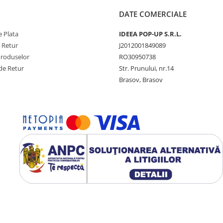
DATE COMERCIALE
 Plata
IDEEA POP-UP S.R.L.
e Retur
J2012001849089
Produselor
RO30950738
de Retur
Str. Prunului, nr.14
Brasov, Brasov