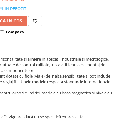
nivel, fonta
IN DEPOZIT
GA IN COS
Compara
ontalitate si aliniere in aplicatii industriale si metrologice.
ratoare de control calitate, instalatii tehnice si montaj de
ve a componentelor.
 dotate cu fiole (viale) de inalta sensibilitate si pot include
 reglaj fin. Unele modele respecta standarde internationale
pentru arbori cilindrici, modele cu baza magnetica si nivele cu
ale în vigoare, dacă nu se specifică expres altfel.