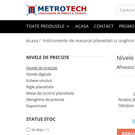
Toate Produsele
TOATE PRODUSELE
ACASA
CONTACT
PROMOT
Sublere
Acasa /
Instrumente de masurat planeitati si unghiur
Nivele
NIVELE DE PRECIZIE
Sublere digitale
Afiseaza:
Sublere mecanice
Nivele de precizie
Nivele digitale
Sublere digitale de adancime
Echere vincluri
Sublere mecanice de adancime
Rigle planeitate
Mese de control planeitate
Sublere cu cadran
Menghine de precizie
Nivela d
Sublere speciale digitale
Dasqua 
Raportoare
0,02mm/
Sublere speciale mecanice
D
STATUS STOC
Sublere digitale de inaltime
In stoc
(1)
Sublere mecanice de inaltime
ADAUG