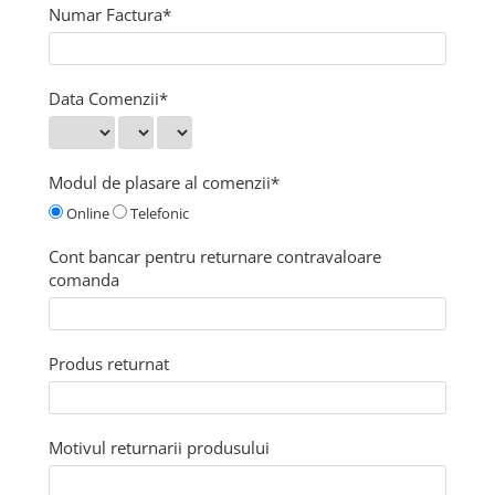
Numar Factura*
Ceasuri comparatoare cu levier
Micrometre speciale
Accesorii pentru ceasuri
Pasametre
comparatoare
Data Comenzii*
Accesorii micrometre
Modul de plasare al comenzii*
Online
Telefonic
Cont bancar pentru returnare contravaloare
comanda
Produs returnat
Motivul returnarii produsului