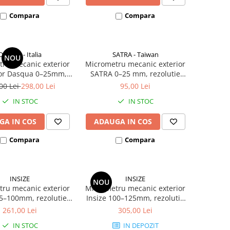
Compara
Compara
Dasqua - Italia
SATRA - Taiwan
NOU
ru mecanic exterior
Micrometru mecanic exterior
tor Dasqua 0–25mm,
SATRA 0–25 mm, rezolutie
ie 0,01mm, precizie
0,01 mm, suprafete din
00 Lei
298,00 Lei
95,00 Lei
+/-0,004mm
carbura
IN STOC
IN STOC
GA IN COS
ADAUGA IN COS
Compara
Compara
INSIZE
INSIZE
NOU
ru mecanic exterior
Micrometru mecanic exterior
75–100mm, rezolutie
Insize 100–125mm, rezolutie
, precizie +/-5µm,
0,01mm, precizie +/-6µm,
261,00 Lei
305,00 Lei
patoare carbid
palpatoare carbid
IN STOC
IN DEPOZIT