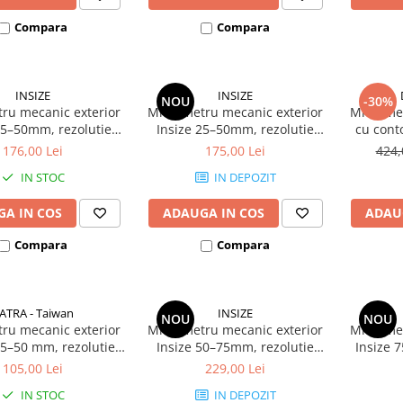
Compara
Compara
INSIZE
INSIZE
NOU
-30%
ru mecanic exterior
Micrometru mecanic exterior
Micromet
25–50mm, rezolutie
Insize 25–50mm, rezolutie
cu con
precizie +/-2µm, cu
0,01mm, precizie +/-4µm,
rezolut
176,00 Lei
175,00 Lei
424,
clichet
palpatoare carbid
IN STOC
IN DEPOZIT
A IN COS
ADAUGA IN COS
ADAU
Compara
Compara
ATRA - Taiwan
INSIZE
NOU
NOU
ru mecanic exterior
Micrometru mecanic exterior
Micromet
5–50 mm, rezolutie
Insize 50–75mm, rezolutie
Insize 
mm, suprafete din
0,01mm, precizie +/-5µm,
0,01mm
105,00 Lei
229,00 Lei
carbura
palpatoare carbid
pal
IN STOC
IN DEPOZIT