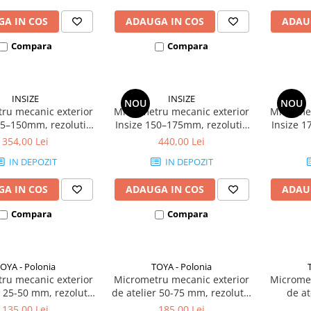
A IN COS
ADAUGA IN COS
ADAU
Compara
Compara
INSIZE
INSIZE
NOU
NOU
ru mecanic exterior
Micrometru mecanic exterior
Micromet
25–150mm, rezolutie
Insize 150–175mm, rezolutie
Insize 1
, precizie +/-6µm,
0,01mm, precizie +/-7µm,
0,01mm
354,00 Lei
440,00 Lei
patoare carbid
palpatoare carbid
pal
IN DEPOZIT
IN DEPOZIT
A IN COS
ADAUGA IN COS
ADAU
Compara
Compara
OYA - Polonia
TOYA - Polonia
ru mecanic exterior
Micrometru mecanic exterior
Micromet
r 25-50 mm, rezolutie
de atelier 50-75 mm, rezolutie
de at
0.01 mm
0.01 mm
rez
135,00 Lei
185,00 Lei