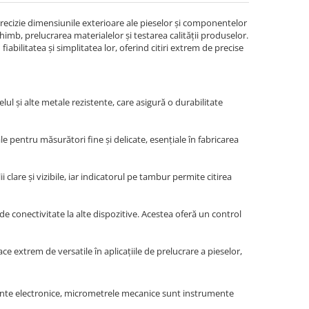
ecizie dimensiunile exterioare ale pieselor și componentelor
himb, prelucrarea materialelor și testarea calității produselor.
bilitatea și simplitatea lor, oferind citiri extrem de precise
ul și alte metale rezistente, care asigură o durabilitate
 pentru măsurători fine și delicate, esențiale în fabricarea
clare și vizibile, iar indicatorul pe tambur permite citirea
conectivitate la alte dispozitive. Acestea oferă un control
e extrem de versatile în aplicațiile de prelucrare a pieselor,
ente electronice, micrometrele mecanice sunt instrumente