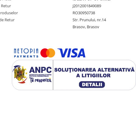
e Retur
J2012001849089
Produselor
RO30950738
de Retur
Str. Prunului, nr.14
Brasov, Brasov