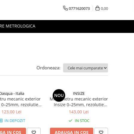
0771620073
0,00
RE METROLOGICA
Ordoneaza:
Dasqua - Italia
INSIZE
NOU
ru mecanic exterior
Micrometru mecanic exterior
 0–25mm, rezolutie
Insize 0–25mm, rezolutie
precizie +/-0,004mm,
0,01mm, precizie +/-4µm,
123,00 Lei
143,00 Lei
clichet
palpatoare carbid
IN DEPOZIT
IN STOC
GA IN COS
ADAUGA IN COS