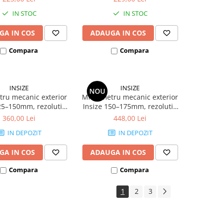
clichet
IN STOC
IN STOC
GA IN COS
ADAUGA IN COS
Compara
Compara
INSIZE
INSIZE
NOU
ru mecanic exterior
Micrometru mecanic exterior
25–150mm, rezolutie
Insize 150–175mm, rezolutie
precizie +/-3µm, cu
0,01mm, precizie +/-4µm, cu
360,00 Lei
448,00 Lei
clichet
clichet
IN DEPOZIT
IN DEPOZIT
GA IN COS
ADAUGA IN COS
Compara
Compara
1
2
3