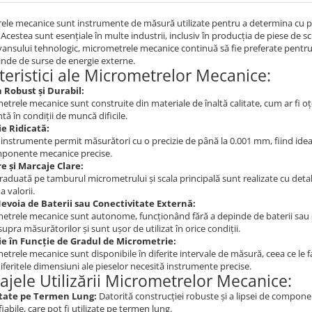
le mecanice sunt instrumente de măsură utilizate pentru a determina cu pr
Acestea sunt esențiale în multe industrii, inclusiv în producția de piese de sc
vansului tehnologic, micrometrele mecanice continuă să fie preferate pentru fia
inde de surse de energie externe.
teristici ale Micrometrelor Mecanice:
 Robust și Durabil:
trele mecanice sunt construite din materiale de înaltă calitate, cum ar fi oțel
tă în condiții de muncă dificile.
ie Ridicată:
instrumente permit măsurători cu o precizie de până la 0.001 mm, fiind ideale
ponente mecanice precise.
e și Marcaje Clare:
raduată pe tamburul micrometrului și scala principală sunt realizate cu detalii 
a valorii.
evoia de Baterii sau Conectivitate Externă:
etrele mecanice sunt autonome, funcționând fără a depinde de baterii sau de 
supra măsurătorilor și sunt ușor de utilizat în orice condiții.
ie în Funcție de Gradul de Micrometrie:
trele mecanice sunt disponibile în diferite intervale de măsură, ceea ce le fac
feritele dimensiuni ale pieselor necesită instrumente precise.
ajele Utilizării Micrometrelor Mecanice:
itate pe Termen Lung:
Datorită construcției robuste și a lipsei de compon
fiabile, care pot fi utilizate pe termen lung.