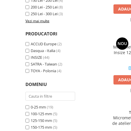
150 Lei - 200 Lei
(4)
Micrometre cu varfuri ascutite
200 Lei - 250 Lei
(8)
ADAUG
Micrometre pentru filete
250 Lei - 300 Lei
(3)
Vezi mai multe
Micrometre speciale
Pasametre
PRODUCATORI
Accesorii micrometre
NOU
ACCUD Europe
(2)
Micromet
Ceasuri comparatoare
Dasqua - Italia
(4)
Insize 1
Ceasuri comparatoare digitale
INSIZE
(44)
0,01mm
pal
SATRA - Taiwan
(2)
Ceasuri comparatoare mecanice
TOYA - Polonia
(4)
Ceasuri comparatoare digitale de
ADAUG
exterior
DOMENIU
Ceasuri comparatoare digitale de
interior
Truse de alezaj cu ceas
0-25 mm
(19)
comparator
T
100-125 mm
(5)
Micromet
Ceasuri comparatoare digitale de
125-150 mm
(5)
de atelie
grosimi
150-175 mm
(5)