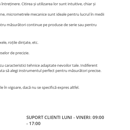
eținere. Citirea și utilizarea lor sunt intuitive, chiar și
e, micrometrele mecanice sunt ideale pentru lucrul în medii
ntru măsurători continue pe produse de serie sau pentru
le, roțile dințate, etc.
eselor de precizie.
cu caracteristici tehnice adaptate nevoilor tale. Indiferent
ta să alegi instrumentul perfect pentru măsurători precise.
ale în vigoare, dacă nu se specifică expres altfel.
SUPORT CLIENTI
LUNI - VINERI: 09:00
- 17:00