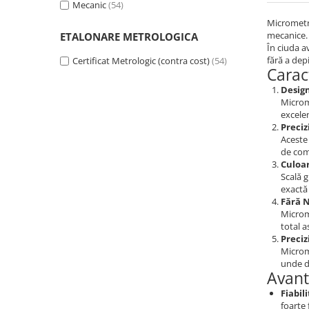
Mecanic
(54)
Analizoare optice
Micrometre
mecanice. 
ETALONARE METROLOGICA
Detectoare de gaze
În ciuda a
Durometre, rugozimetre,
fără a dep
Certificat Metrologic (contra cost)
(54)
Carac
grosimetre
Design
Durometre
Microme
Rugozimetre
excelen
Preciz
Grosimetre
Aceste 
de com
Comparatoare profil suprafata
Culoar
Accesorii durometre si
Scală g
exactă 
rugozimetre
Fără N
Lupe si microscoape
Microm
total a
Lupe
Preciz
Microscoape industriale
Microme
unde di
Cale, pini, lere, calibre sudura
Avant
Seturi cale plan paralele
Fiabil
foarte 