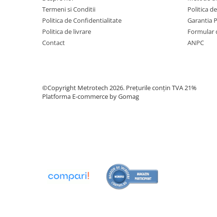
Cantare de banc
Termeni si Conditii
Politica d
Cantare cu platforma
Politica de Confidentialitate
Garantia 
Politica de livrare
Formular 
Dinamometre
Contact
ANPC
Instrumente de masurat planeitati
si unghiuri
Nivele de precizie
Nivele digitale
©Copyright Metrotech 2026. Prețurile conțin TVA 21%
Platforma E-commerce by Gomag
Echere vincluri
Rigle planeitate
Mese de control planeitate
Menghine de precizie
Raportoare
Instrumente de centrare si marcare
Compasuri profesionale
Dispozitive setare punct zero