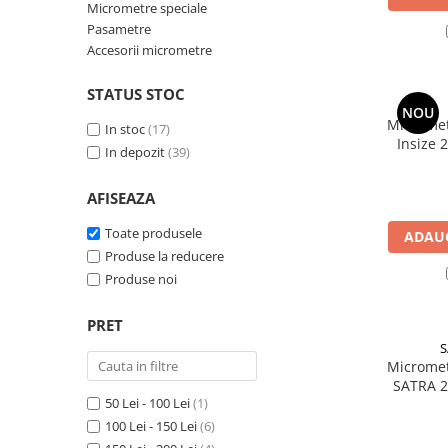
Micrometre speciale
Rigle digitale
Pasametre
Accesorii micrometre
Accesorii sublere
Transfer date sublere
STATUS STOC
NOU
Micrometre
Micromet
In stoc
(17)
Insize 
Micrometre mecanice
In depozit
(39)
0,01mm, 
Micrometre digitale
AFISEAZA
Micrometre de interior in 2 puncte
Toate produsele
ADAUG
Micrometre tubulare de interior
Produse la reducere
Micrometre de adancime
Produse noi
Micrometre mecanice de interior
in 3 puncte
PRET
S
Micrometre digitale de interior in
Micromet
3 puncte
SATRA 2
Micrometre pentru caneluri
50 Lei - 100 Lei
(1)
0,01 
100 Lei - 150 Lei
(6)
Micrometre cu disc