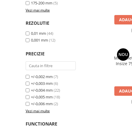
175-200 mm
(5)
Ceasuri comparatoare mecanice
de grosimi
Vezi mai multe
Ceasuri comparatoare de
ADAUG
REZOLUTIE
adancime
0,01 mm
(44)
Ceasuri comparatoare cu levier
0,001 mm
(12)
Accesorii pentru ceasuri
comparatoare
PRECIZIE
NOU
Micromet
Aparate de masura si control
Insize 
Termometre si higrometre
0,01mm, 
Multimetre digitale
+/-0,002 mm
(7)
+/-0,003 mm
(6)
Telemetre laser
+/-0,004 mm
(22)
ADAUG
Umidometre
+/-0,005 mm
(18)
Luxmetre
+/-0,006 mm
(2)
Vezi mai multe
Tahometre
Anemometre
FUNCTIONARE
Sonometre