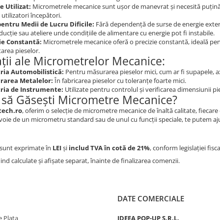
e Utilizat:
Micrometrele mecanice sunt ușor de manevrat și necesită puțină într
utilizatori începători.
pentru Medii de Lucru Dificile:
Fără dependență de surse de energie extern
ucție sau ateliere unde condițiile de alimentare cu energie pot fi instabile.
ie Constantă:
Micrometrele mecanice oferă o precizie constantă, ideală pe
area pieselor.
ații ale Micrometrelor Mecanice:
ria Automobilistică:
Pentru măsurarea pieselor mici, cum ar fi supapele, axe
rarea Metalelor:
În fabricarea pieselor cu toleranțe foarte mici.
ria de Instrumente:
Utilizate pentru controlul și verificarea dimensiunii pi
să Găsești Micrometre Mecanice?
tech.ro
, oferim o selecție de micrometre mecanice de înaltă calitate, fiecare 
voie de un micrometru standard sau de unul cu funcții speciale, te putem aju
sunt exprimate în
LEI
și
includ TVA în cotă de 21%
, conform legislației fisc
iind calculate și afișate separat, înainte de finalizarea comenzii.
DATE COMERCIALE
 Plata
IDEEA POP-UP S.R.L.