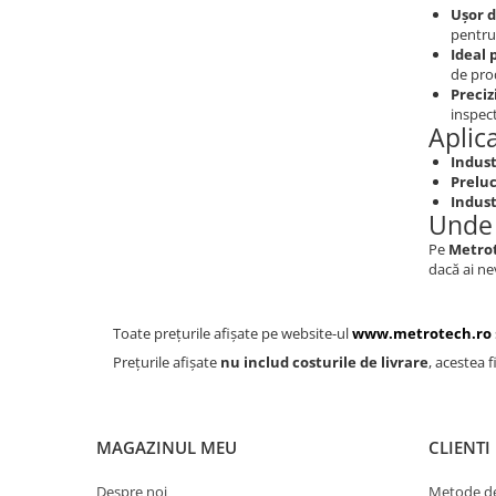
Calibre sudura
Ușor d
pentru 
Pene de masurat
Ideal 
Pini cilindrici de masurare
de prod
Preciz
Seturi de lere
inspect
Aplic
Rigle, rulete, benzi grosime
Indust
Benzi grosime
Preluc
Indust
Rulete
Unde 
Roti de masura
Pe
Metro
dacă ai ne
Rigle
Circometre
Toate prețurile afișate pe website-ul
www.metrotech.ro
Cronometru si numaratoare
Prețurile afișate
nu includ costurile de livrare
, acestea f
Cantare si dinamometre industriale
Cantare de numarare
Cantare cu carlig
MAGAZINUL MEU
CLIENTI
Cantare de precizie
Despre noi
Metode de