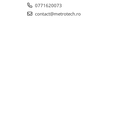
0771620073
contact@metrotech.ro