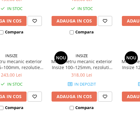
IN STOC
IN STOC
A IN COS
ADAUGA IN COS
ADAU
Compara
Compara
INSIZE
INSIZE
NOU
NOU
ru mecanic exterior
Micrometru mecanic exterior
Micromet
75–100mm, rezolutie
Insize 100–125mm, rezolutie
Insize 1
precizie +/-3µm, cu
0,01mm, precizie +/-3µm, cu
0,01mm, 
243,00 Lei
318,00 Lei
clichet
clichet
IN STOC
IN DEPOZIT
A IN COS
ADAUGA IN COS
ADAU
Compara
Compara