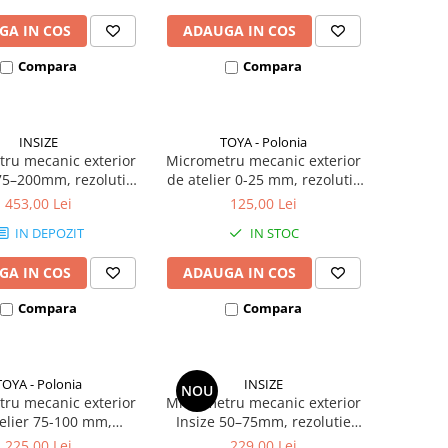
GA IN COS
ADAUGA IN COS
Compara
Compara
INSIZE
TOYA - Polonia
ru mecanic exterior
Micrometru mecanic exterior
75–200mm, rezolutie
de atelier 0-25 mm, rezolutie
, precizie +/-7µm,
0.01 mm
453,00 Lei
125,00 Lei
patoare carbid
IN DEPOZIT
IN STOC
GA IN COS
ADAUGA IN COS
Compara
Compara
TOYA - Polonia
INSIZE
NOU
ru mecanic exterior
Micrometru mecanic exterior
elier 75-100 mm,
Insize 50–75mm, rezolutie
olutie 0.01 mm
0,01mm, precizie +/-2µm, cu
225,00 Lei
229,00 Lei