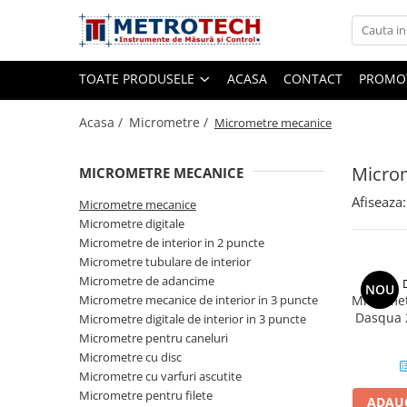
Toate Produsele
TOATE PRODUSELE
ACASA
CONTACT
PROMOT
Sublere
Acasa /
Micrometre /
Micrometre mecanice
Micro
MICROMETRE MECANICE
Sublere digitale
Afiseaza:
Sublere mecanice
Micrometre mecanice
Micrometre digitale
Sublere digitale de adancime
Micrometre de interior in 2 puncte
Sublere mecanice de adancime
Micrometre tubulare de interior
Micrometre de adancime
Sublere cu cadran
NOU
Micrometre mecanice de interior in 3 puncte
Micromet
Sublere speciale digitale
Dasqua 
Micrometre digitale de interior in 3 puncte
0,0
Micrometre pentru caneluri
Sublere speciale mecanice
+/-0
Micrometre cu disc
Sublere digitale de inaltime
Micrometre cu varfuri ascutite
Micrometre pentru filete
Sublere mecanice de inaltime
ADAUG