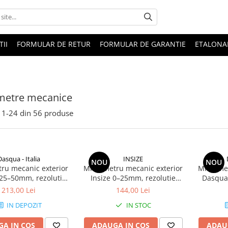
II
FORMULAR DE RETUR
FORMULAR DE GARANTIE
ETALONA
metre mecanice
1-
24
din
56
produse
Dasqua - Italia
INSIZE
NOU
NOU
ru mecanic exterior
Micrometru mecanic exterior
Micromet
25–50mm, rezolutie
Insize 0–25mm, rezolutie
Dasqua
01mm, precizie
0,01mm, precizie +/-2µm, cu
0,01mm, 
213,00 Lei
144,00 Lei
,004mm, clichet
clichet
IN DEPOZIT
IN STOC
A IN COS
ADAUGA IN COS
ADAU