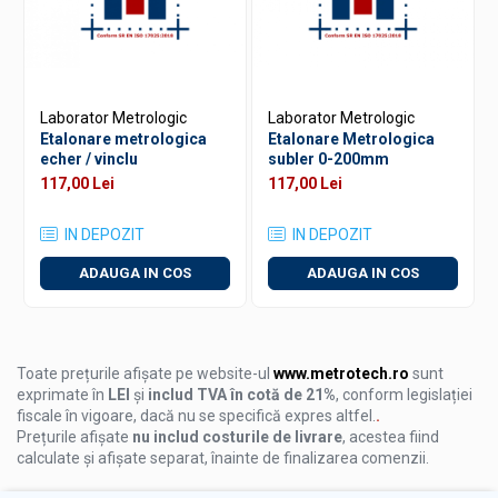
Precizie garantata prin etalonare acreditata
Conformitate cu normele metrologice nationale si
internationale
Serviciu rapid si sigur, realizat de specialisti autorizati
Laborator Metrologic
Laborator Metrologic
Certificat de etalonare recunoscut oficial
Etalonare metrologica
Etalonare Metrologica
echer / vinclu
subler 0-200mm
117,00 Lei
117,00 Lei
IN DEPOZIT
IN DEPOZIT
ADAUGA IN COS
ADAUGA IN COS
Toate prețurile afișate pe website-ul
www.metrotech.ro
sunt
exprimate în
LEI
și
includ TVA în cotă de 21%
, conform legislației
fiscale în vigoare, dacă nu se specifică expres altfel.
.
Prețurile afișate
nu includ costurile de livrare
, acestea fiind
calculate și afișate separat, înainte de finalizarea comenzii.