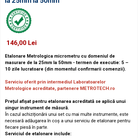
la 25mm la 50mm
Micrometre pentru filete
Accesorii pentru ceasuri
comparatoare
Micrometre speciale
Pasametre
Accesorii micrometre
146,00 Lei
Etalonare Metrologica micrometru cu domeniul de
masurare de la 25mm la 50mm - termen de executie: 5 –
10 zile lucratoare (din momentul confirmarii comenzii).
Serviciu oferit prin intermediul Laboratoarelor
Metrologice acreditate, partenere METROTECH.ro
Prețul afișat pentru etalonarea acreditată se aplică unui
singur instrument de măsură.
În cazul achiziționării unui set cu mai multe instrumente, este
necesară adăugarea în coș a unui serviciu de etalonare pentru
fiecare piesă în parte.
Serviciul de etalonare include: