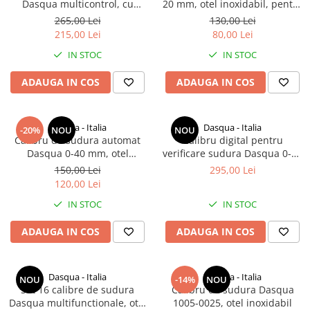
Dasqua multicontrol, cu
20 mm, otel inoxidabil, pentru
surub de blocare, 99x84mm
suduri tip cornisa
265,00 Lei
130,00 Lei
215,00 Lei
80,00 Lei
IN STOC
IN STOC
ADAUGA IN COS
ADAUGA IN COS
Dasqua - Italia
Dasqua - Italia
-20%
NOU
NOU
Calibru de sudura automat
Calibru digital pentru
Dasqua 0-40 mm, otel
verificare sudura Dasqua 0-20
inoxidabil, multifunctional
mm, unghiuri 60° 70° 80° 90°,
150,00 Lei
295,00 Lei
rezolutie 0,1mm
120,00 Lei
IN STOC
IN STOC
ADAUGA IN COS
ADAUGA IN COS
Dasqua - Italia
Dasqua - Italia
NOU
-14%
NOU
Set 16 calibre de sudura
Calibru de sudura Dasqua
Dasqua multifunctionale, otel
1005-0025, otel inoxidabil