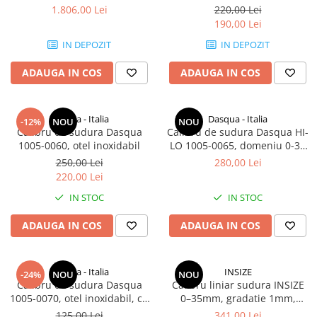
inoxidabil
1.806,00 Lei
220,00 Lei
190,00 Lei
IN DEPOZIT
IN DEPOZIT
ADAUGA IN COS
ADAUGA IN COS
Dasqua - Italia
Dasqua - Italia
-12%
NOU
NOU
Calibru de sudura Dasqua
Calibru de sudura Dasqua HI-
1005-0060, otel inoxidabil
LO 1005-0065, domeniu 0-30
mm, otel inoxidabil
250,00 Lei
280,00 Lei
220,00 Lei
IN STOC
IN STOC
ADAUGA IN COS
ADAUGA IN COS
Dasqua - Italia
INSIZE
-24%
NOU
NOU
Calibru de sudura Dasqua
Calibru liniar sudura INSIZE
1005-0070, otel inoxidabil, cu
0–35mm, gradatie 1mm,
blocare indicator
precizie +/-0,5mm, otel
125,00 Lei
341,00 Lei