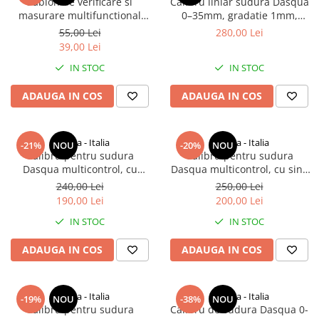
Sablon de verificare si
Calibru liniar sudura Dasqua
masurare multifunctional
0–35mm, gradatie 1mm,
pentru filete, gauri, fante,
precizie +/-0,5mm, otel
55,00 Lei
280,00 Lei
diametre burghie
inoxidabil
39,00 Lei
IN STOC
IN STOC
ADAUGA IN COS
ADAUGA IN COS
Dasqua - Italia
Dasqua - Italia
-21%
NOU
-20%
NOU
Calibru pentru sudura
Calibru pentru sudura
Dasqua multicontrol, cu
Dasqua multicontrol, cu sina
surub de blocare, 62x77mm
tip coada de randunica,
240,00 Lei
250,00 Lei
62x77mm
190,00 Lei
200,00 Lei
IN STOC
IN STOC
ADAUGA IN COS
ADAUGA IN COS
Dasqua - Italia
Dasqua - Italia
-19%
NOU
-38%
NOU
Calibru pentru sudura
Calibru de sudura Dasqua 0-