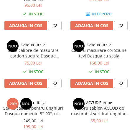
inoxidabil
95,00 Lei
IN STOC
IN DEPOZIT
ADAUGA IN COS
ADAUGA IN COS
Dasqua - Italia
Dasqua - Italia
NOU
NOU
Set 2 calibre de masurare
Calibru masurare coroziune
cordon sudura Dasqua
tevi Dasqua cu scala
domeniu 4-18 mm
imperiala 0-0.5"
75,00 Lei
168,00 Lei
IN STOC
IN STOC
ADAUGA IN COS
ADAUGA IN COS
Dasqua - Italia
ACCUD Europe
-20%
NOU
NOU
Set 18 calibre pentru unghiuri
Calibru sablon ACCUD de
Dasqua domeniu 5°-90°, otel
masurat si verificat unghiuri
Inoxidabil
29°, 30°, 40°, 45°, 50°, 55°, 60°
249,00 Lei
65,00 Lei
, 65°
199,00 Lei