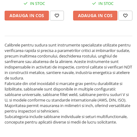
IN STOC
IN STOC
ADAUGA IN COS
ADAUGA IN COS
Calibrele pentru sudura sunt instrumente specializate utilizate pentru
verificarea rapida si precisa a parametrilor critici ai imbinarilor sudate,
precum inaltimea cordonului, deschiderea rostului, unghiul de
sanfrenare sau abaterea de la aliniere. Aceste instrumente sunt
indispensabile in activitati de inspectie, control calitate si verificari NDT
in constructii metalice, santiere navale, industria energetica si ateliere
de sudura.
Fabricate din otel inoxidabil si marcate grav pentru durabilitate si
lizibilitate, sabloanele sunt disponibile in multiple configuratii:
sabloane universale, sabloane fillet weld, sabloane pentru suduri V si
U, si modele conforme cu standarde internationale (AWS, DIN, ISO).
Majoritatea permit masurarea in milimetri si inch, oferind versatilitate
pentru inspectori si tehnicieni.
Subcategoria include sabloane individuale si seturi multifunctionale,
concepute pentru aplicatii diverse si medii de lucru solicitante.