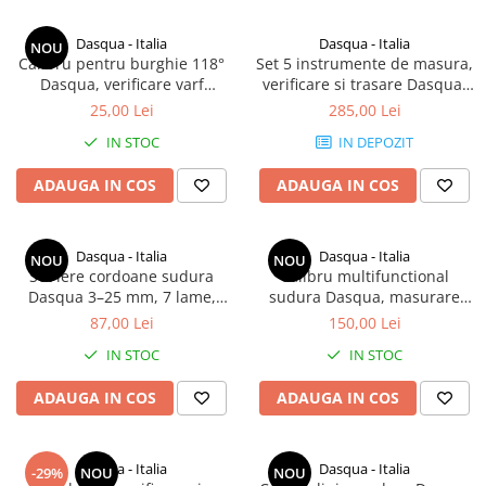
Ceasuri comparatoare cu levier
Micrometre speciale
Dasqua - Italia
Dasqua - Italia
NOU
Accesorii pentru ceasuri
Calibru pentru burghie 118°
Set 5 instrumente de masura,
Pasametre
comparatoare
Dasqua, verificare varf
verificare si trasare Dasqua,
Accesorii micrometre
elicoidal pana la Φ50 mm,
universale, in cutie
25,00 Lei
285,00 Lei
inox
IN STOC
IN DEPOZIT
ADAUGA IN COS
ADAUGA IN COS
Dasqua - Italia
Dasqua - Italia
NOU
NOU
Set lere cordoane sudura
Calibru multifunctional
Dasqua 3–25 mm, 7 lame,
sudura Dasqua, masurare
convex si concav, precizie
unghiuri, grosimi si cordoane,
87,00 Lei
150,00 Lei
+/-0,5 mm
otel inox
IN STOC
IN STOC
ADAUGA IN COS
ADAUGA IN COS
Dasqua - Italia
Dasqua - Italia
-29%
NOU
NOU