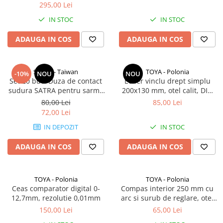
295,00 Lei
Ceasuri comparatoare de
adancime
IN STOC
IN STOC
Ceasuri comparatoare cu levier
ADAUGA IN COS
ADAUGA IN COS
Accesorii pentru ceasuri
comparatoare
Aparate de masura si control
SATRA - Taiwan
TOYA - Polonia
-10%
NOU
NOU
Set 20 buc. Duza de contact
Echer vinclu drept simplu
Termometre si higrometre
sudura SATRA pentru sarma
200x130 mm, otel calit, DIN
Ø1.0 mm, M6 x 28 mm,
875, clasa II
Multimetre digitale
80,00 Lei
85,00 Lei
pistolet MB25, MB24, MB36
72,00 Lei
Telemetre laser
MIG/MAG
IN DEPOZIT
IN STOC
Umidometre
Luxmetre
ADAUGA IN COS
ADAUGA IN COS
Tahometre
Anemometre
TOYA - Polonia
TOYA - Polonia
Ceas comparator digital 0-
Compas interior 250 mm cu
Sonometre
12,7mm, rezolutie 0,01mm
arc si surub de reglare, otel
carbon
Analizoare optice
150,00 Lei
65,00 Lei