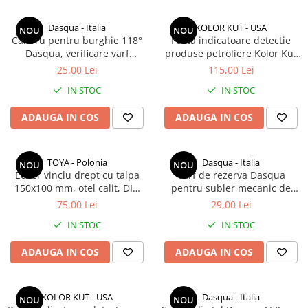
Accesorii sublere
Transfer date sublere
Dasqua - Italia
KOLOR KUT - USA
NOU
NOU
Calibru pentru burghie 118°
Pasta indicatoare detectie
Micrometre
Dasqua, verificare varf
produse petroliere Kolor Kut
Micrometre mecanice
elicoidal pana la Φ50 mm,
Gasoline Gauging Paste 62
25,00 Lei
115,00 Lei
inox
grame
Micrometre digitale
IN STOC
IN STOC
Micrometre de interior in 2 puncte
ADAUGA IN COS
ADAUGA IN COS
Micrometre tubulare de interior
Micrometre de adancime
TOYA - Polonia
Dasqua - Italia
NOU
NOU
Micrometre mecanice de interior
Echer vinclu drept cu talpa
Varf de rezerva Dasqua
in 3 puncte
150x100 mm, otel calit, DIN
pentru subler mecanic de
875, clasa II
trasat
Micrometre digitale de interior in
75,00 Lei
29,00 Lei
3 puncte
IN STOC
IN STOC
Micrometre pentru caneluri
ADAUGA IN COS
ADAUGA IN COS
Micrometre cu disc
Micrometre cu varfuri ascutite
KOLOR KUT - USA
Dasqua - Italia
NOU
NOU
Micrometre pentru filete