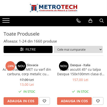
Toate Produsele
Sublere
Toate Produsele
Sublere digitale
Sublere mecanice
Afiseaza:
1-
24
din
1660
produse
Sublere digitale de adancime
FILTRE
Sublere mecanice de adancime
Sublere cu cadran
K-MET - Slovacia
Dasqua - Italia
-24%
NOU
NOU
Ac de trasat K-MET cu varf din
Echer ascutit 45° cu talpa
Sublere speciale digitale
carbura, corp metalic cu
Dasqua 150x100mm clasa de
Sublere speciale mecanice
manson, lungime 150mm
precizie II toleranta 0,035mm
17,00 Lei
157,00 Lei
norma DIN875/2
13,00 Lei
Sublere digitale de inaltime
IN STOC
IN STOC
Sublere mecanice de inaltime
Rigle digitale
ADAUGA IN COS
ADAUGA IN COS