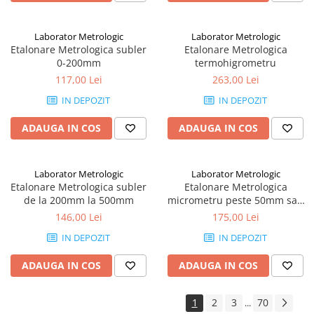
Seturi de lere
Rigle, rulete, benzi grosime
Laborator Metrologic
Laborator Metrologic
Benzi grosime
Etalonare Metrologica subler
Etalonare Metrologica
0-200mm
termohigrometru
Rulete
117,00 Lei
263,00 Lei
Roti de masura
IN DEPOZIT
IN DEPOZIT
Rigle
ADAUGA IN COS
ADAUGA IN COS
Circometre
Cronometru si numaratoare
Laborator Metrologic
Laborator Metrologic
Cantare si dinamometre industriale
Etalonare Metrologica subler
Etalonare Metrologica
Cantare de numarare
de la 200mm la 500mm
micrometru peste 50mm sau
rezolutie 0.001mm
146,00 Lei
175,00 Lei
Cantare cu carlig
IN DEPOZIT
IN DEPOZIT
Cantare de precizie
Cantare de banc
ADAUGA IN COS
ADAUGA IN COS
Cantare cu platforma
1
2
3
70
...
Dinamometre