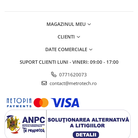
Instrumente de masurat planeitati
si unghiuri
Nivele de precizie
MAGAZINUL MEU
Nivele digitale
CLIENTI
Echere vincluri
Rigle planeitate
DATE COMERCIALE
Mese de control planeitate
SUPORT CLIENTI
LUNI - VINERI: 09:00 - 17:00
Menghine de precizie
0771620073
Raportoare
contact@metrotech.ro
Instrumente de centrare si marcare
Compasuri profesionale
Dispozitive setare punct zero
Ace de trasat si punctatoare
Dispozitive de centrare
Poansoane si sabloane de marcat