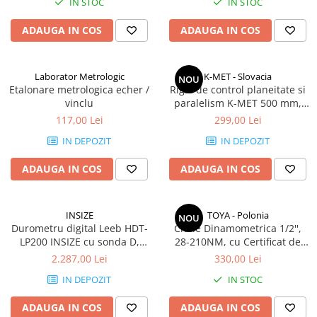
Durometre, rugozimetre,
IN STOC
IN STOC
grosimetre
ADAUGA IN COS
ADAUGA IN COS
Durometre
Rugozimetre
Laborator Metrologic
K-MET - Slovacia
Grosimetre
NOU
Etalonare metrologica echer /
Rigla de control planeitate si
Comparatoare profil suprafata
vinclu
paralelism K-MET 500 mm,
precizie DIN 874/1, otel,
117,00 Lei
299,00 Lei
Accesorii durometre si
muchii drepte
rugozimetre
IN DEPOZIT
IN DEPOZIT
Lupe si microscoape
ADAUGA IN COS
ADAUGA IN COS
Lupe
Microscoape industriale
INSIZE
TOYA - Polonia
NOU
Cale, pini, lere, calibre sudura
Durometru digital Leeb HDT-
Cheie Dinamometrica 1/2'',
Seturi cale plan paralele
LP200 INSIZE cu sonda D,
28-210NM, cu Certificat de
conversie Vickers, Brinell,
Etalonare Metrologica
2.287,00 Lei
330,00 Lei
Calibre sudura
Rockwell si Shore
IN DEPOZIT
IN STOC
Pene de masurat
Pini cilindrici de masurare
ADAUGA IN COS
ADAUGA IN COS