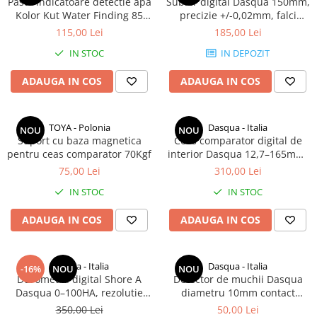
Pasta indicatoare detectie apa
Subler digital Dasqua 150mm,
Kolor Kut Water Finding 85
precizie +/-0,02mm, falci
Micrometre speciale
grame
40mm
115,00 Lei
185,00 Lei
Pasametre
IN STOC
IN DEPOZIT
Accesorii micrometre
ADAUGA IN COS
ADAUGA IN COS
Ceasuri comparatoare
Ceasuri comparatoare digitale
Ceasuri comparatoare mecanice
TOYA - Polonia
Dasqua - Italia
NOU
NOU
Suport cu baza magnetica
Ceas comparator digital de
Ceasuri comparatoare digitale de
pentru ceas comparator 70Kgf
interior Dasqua 12,7–165mm,
exterior
rezolutie 0,1mm, precizie
75,00 Lei
310,00 Lei
Ceasuri comparatoare digitale de
+/-0,2mm
IN STOC
IN STOC
interior
Truse de alezaj cu ceas
ADAUGA IN COS
ADAUGA IN COS
comparator
Ceasuri comparatoare digitale de
Dasqua - Italia
Dasqua - Italia
grosimi
-16%
NOU
NOU
Durometru digital Shore A
Detector de muchii Dasqua
Ceasuri comparatoare mecanice
Dasqua 0–100HA, rezolutie
diametru 10mm contact
de grosimi
0,5HA, precizie +/-2HA
10mm precizie +/-0,005mm
350,00 Lei
50,00 Lei