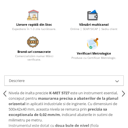
Livrare rapidă din Stoc
Vânzări multicanal
Expediere în 1-3 zile lucrătoare.
Online | SEAP/SICAP | Sediu client
Brand-uri consacrate
Verificari Metrologice
Comercializăm numai Mărci
Produse cu Certificat Metrologic.
verificate.
Descriere
Nivela de inalta precizie
K-MET 5727
este un instrument esential,
conceput pentru
masurarea precisa a abaterilor de la planul
orizontal
in aplicatii industriale si de inginerie. Cu dimensiuni de
500x42x40 mm, aceasta nivela se remarca prin
precizia sa
exceptionala de 0,02 mm/m
, indicand abaterile in sutimi de
milimetru pe metru.
Instrumentul este dotat cu
doua bule de nivel
(fiola