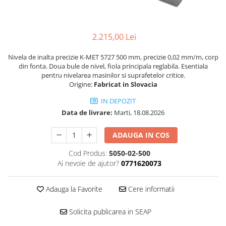
Ceasuri comparatoare cu levier
Micrometre speciale
Accesorii pentru ceasuri
Pasametre
comparatoare
2.215,00 Lei
Accesorii micrometre
Nivela de inalta precizie K-MET 5727 500 mm, precizie 0,02 mm/m, corp
din fonta. Doua bule de nivel, fiola principala reglabila. Esentiala
pentru nivelarea masinilor si suprafetelor critice.
Origine:
Fabricat in Slovacia
IN DEPOZIT
Data de livrare:
Marti, 18.08.2026
ADAUGA IN COS
Cod Produs:
5050-02-500
Ai nevoie de ajutor?
0771620073
Adauga la Favorite
Cere informatii
Solicita publicarea in SEAP