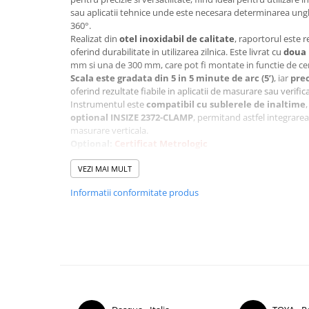
Micrometre cu varfuri ascutite
sau aplicatii tehnice unde este necesara determinarea ungh
360°.
Micrometre pentru filete
Realizat din
otel inoxidabil de calitate
, raportorul este r
oferind durabilitate in utilizarea zilnica. Este livrat cu
doua 
Micrometre speciale
mm si una de 300 mm, care pot fi montate in functie de ceri
Pasametre
Scala este gradata din 5 in 5 minute de arc (5’)
, iar
prec
oferind rezultate fiabile in aplicatii de masurare sau verifi
Accesorii micrometre
Instrumentul este
compatibil cu sublerele de inaltime
Ceasuri comparatoare
optional INSIZE 2372-CLAMP
, permitand astfel integrare
masurare verticala.
Ceasuri comparatoare digitale
Optional:
Certificat Metrologic
Ceasuri comparatoare mecanice
Avantaje principale:
VEZI MAI MULT
Domeniu de masurare: 0 – 360°
Ceasuri comparatoare digitale de
Gradatie scala: 5'
exterior
Informatii conformitate produs
Precizie: ±5'
Constructie robusta din otel inoxidabil
Ceasuri comparatoare digitale de
Include lame de 150 mm si 300 mm
interior
Compatibil cu sublere de inaltime prin adaptor optiona
Truse de alezaj cu ceas
Specificatii tehnice:
Domeniu: 0 – 360°
comparator
Gradatie scala: 5'
Ceasuri comparatoare digitale de
Precizie de masurare: ±5'
grosimi
Material: otel inoxidabil