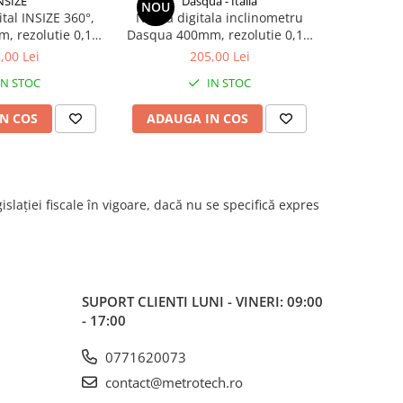
NSIZE
Dasqua - Italia
Da
NOU
NOU
ital INSIZE 360°,
Nivela digitala inclinometru
Rigla pentr
m, rezolutie 0,1°,
Dasqua 400mm, rezolutie 0,1°,
100mm, p
ie +/-0,3°
precizie +/-0,2°, magnet inclus
muchie 
,00 Lei
205,00 Lei
IN STOC
IN STOC
N COS
ADAUGA IN COS
ADAUG
islației fiscale în vigoare, dacă nu se specifică expres
SUPORT CLIENTI
LUNI - VINERI: 09:00
- 17:00
0771620073
contact@metrotech.ro