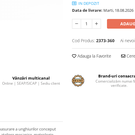
IN DEPOZIT
Data de livrare:
Marti, 18.08.2026
ADAUG
Cod Produs:
2373-360
Ai nevoi
Adauga la Favorite
Cere 
Brand-uri consacr
Vânzări multicanal
Comercializăm numai 
Online | SEAP/SICAP | Sediu client
verificate.
masurare a unghiurilor conceput
 in ateliere mecanice, metrologie