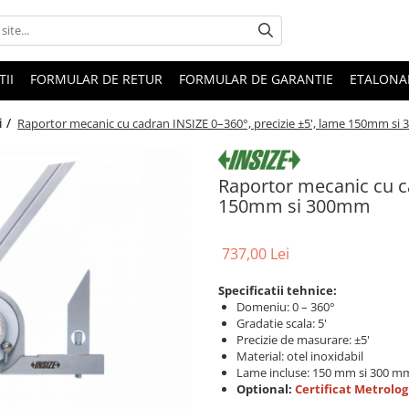
II
FORMULAR DE RETUR
FORMULAR DE GARANTIE
ETALONA
i /
Raportor mecanic cu cadran INSIZE 0–360°, precizie ±5', lame 150mm s
Raportor mecanic cu ca
150mm si 300mm
737,00 Lei
Specificatii tehnice:
Domeniu: 0 – 360°
Gradatie scala: 5'
Precizie de masurare: ±5'
Material: otel inoxidabil
Lame incluse: 150 mm si 300 m
Optional:
Certificat Metrolog