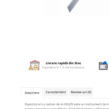
Rigle digitale
Accesorii sublere
Transfer date sublere
Micrometre
Micrometre mecanice
Micrometre digitale
Micrometre de interior in 2 puncte
Micrometre tubulare de interior
Livrare rapidă din Stoc
Micrometre de adancime
Expediere în 1-3 zile lucrătoare.
Micrometre mecanice de interior
in 3 puncte
Micrometre digitale de interior in
3 puncte
Caracteristici
Review-uri
(0)
Descriere
Micrometre pentru caneluri
Raportorul cu cadran de la INSIZE este un instrument de 
Micrometre cu disc
pentru precizie si versatilitate, fiind ideal pentru utilizare