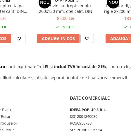
olonia
TOYA - Polonia
I
NOU
NOU
rept cu talpa
Echer vinclu drept simplu
Raportor dig
el calit, DIN
200x130 mm, otel calit, DIN
rigle 2x200 m
P
sa II
875, clasa II
preciz
Lei
85,00 Lei
183
STOC
IN STOC
COS
ADAUGA IN COS
ADAUGA I
.ro
sunt exprimate în
LEI
și
includ TVA în cotă de 21%
, conform leg
a fiind calculate și afișate separat, înainte de finalizarea comenzii.
DATE COMERCIALE
 Plata
IDEEA POP-UP S.R.L.
e Retur
J2012001849089
Produselor
RO30950738
de Retur
Str. Prunului, nr.14