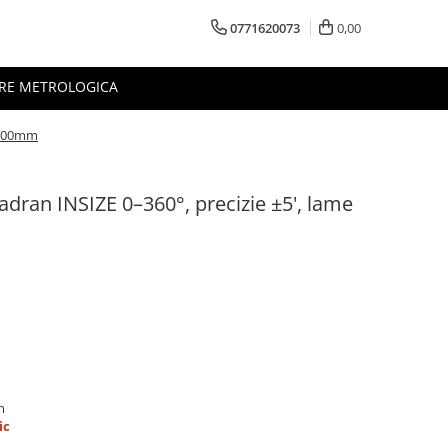
0771620073
0,00
RE METROLOGICA
i 300mm
dran INSIZE 0–360°, precizie ±5', lame
m
ic