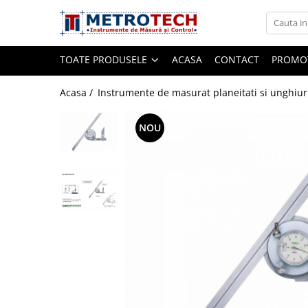
Toate Produsele
TOATE PRODUSELE
ACASA
CONTACT
PROMOT
Sublere
Acasa /
Instrumente de masurat planeitati si unghiur
NOU
Sublere digitale
Sublere mecanice
Sublere digitale de adancime
Sublere mecanice de adancime
Sublere cu cadran
Sublere speciale digitale
Sublere speciale mecanice
Sublere digitale de inaltime
Sublere mecanice de inaltime