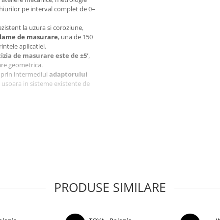
iurilor pe interval complet de 0–
ezistent la uzura si coroziune,
lame de masurare
, una de 150
ntele aplicatiei.
izia de masurare este de ±5’
,
care geometrica.
, prin intermediul
adaptorului
a usoara in sisteme existente de
l
PRODUSE SIMILARE