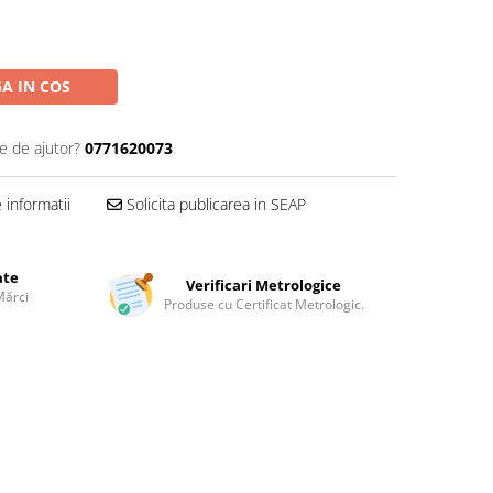
A IN COS
e de ajutor?
0771620073
informatii
Solicita publicarea in SEAP
ate
Verificari Metrologice
Mărci
Produse cu Certificat Metrologic.