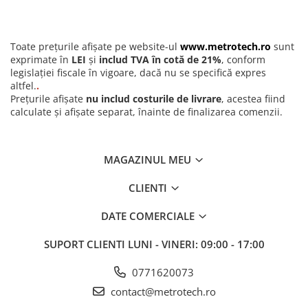
Centrare piese pe masini de gaurit, frezat sau prelucrat CNC
Aliniere rapida a sculelor si pieselor in procese de productie
Control dimensional si ajustari fine in operatii de prelucrare
Toate prețurile afișate pe website-ul
www.metrotech.ro
sunt
Ideal pentru ateliere mecanice, industrie auto, aeronautica si
exprimate în
LEI
și
includ TVA în cotă de 21%
, conform
prelucrari generale
legislației fiscale în vigoare, dacă nu se specifică expres
altfel.
.
Permite alinierea rapida si precisa a pieselor pe masini de gaurit,
Prețurile afișate
nu includ costurile de livrare
, acestea fiind
frezat sau CNC. Compatibil cu centre de prelucrare orizontale sau
calculate și afișate separat, înainte de finalizarea comenzii.
verticale, fiind adecvat pentru centrare pe diametre interioare si
exterioare.
MAGAZINUL MEU
CLIENTI
DATE COMERCIALE
SUPORT CLIENTI
LUNI - VINERI: 09:00 - 17:00
0771620073
contact@metrotech.ro