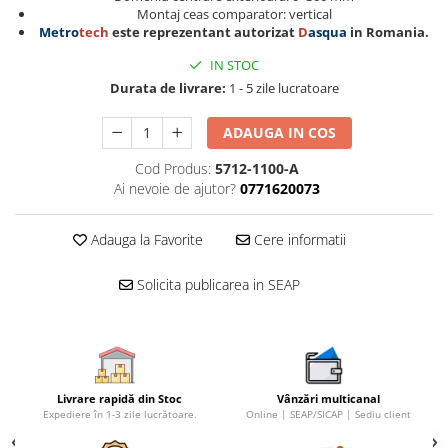
Montaj ceas comparator: vertical
Metro
tech
este reprezentant autorizat
D
asqua
in Romania.
IN STOC
Durata de livrare:
1 - 5 zile lucratoare
ADAUGA IN COS
Cod Produs:
5712-1100-A
Ai nevoie de ajutor?
0771620073
Adauga la Favorite
Cere informatii
Solicita publicarea in SEAP
Livrare rapidă din Stoc
Vânzări multicanal
Expediere în 1-3 zile lucrătoare.
Online | SEAP/SICAP | Sediu client