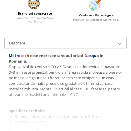
Brand-uri consacrate
Verificari Metrologice
Comercializăm numai Mărci
Produse cu Certificat Metrologic.
verificate.
Descriere
Metro
tech
este reprezentant autorizat
D
asqua
in
Romania.
Dispozitivul de centrare CO-AX Dasqua cu domeniu de masurare
0–3 mm este proiectat pentru alinierea rapida si precisa a pieselor
pe masini de gaurit sau frezat. Acesta este echipat cu un ceas
comparator de inalta precizie cu gradatie 0,01 mm si carcasa
metalica robusta. Montajul vertical al ceasului il face ideal pentru
utilizare pe masini conventionale si CNC.
Specificatii tehnice
Domeniu de masurare (ceas comparator): 0–3 mm
Gradatie: 0,01 mm
Lungime indicator: 180 mm