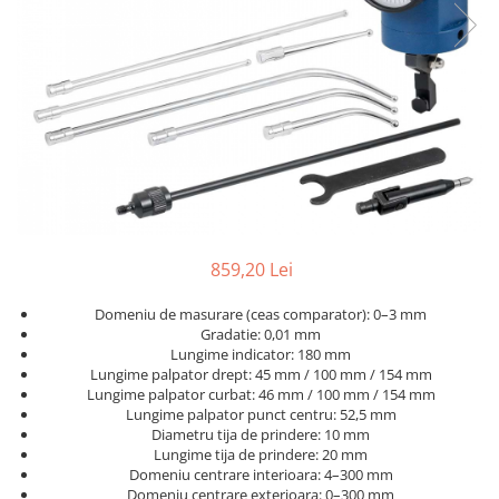
Ceasuri comparatoare cu levier
Micrometre speciale
Accesorii pentru ceasuri
Pasametre
comparatoare
Accesorii micrometre
859,20 Lei
Domeniu de masurare (ceas comparator): 0–3 mm
Gradatie: 0,01 mm
Lungime indicator: 180 mm
Lungime palpator drept: 45 mm / 100 mm / 154 mm
Lungime palpator curbat: 46 mm / 100 mm / 154 mm
Lungime palpator punct centru: 52,5 mm
Diametru tija de prindere: 10 mm
Lungime tija de prindere: 20 mm
Domeniu centrare interioara: 4–300 mm
Domeniu centrare exterioara: 0–300 mm