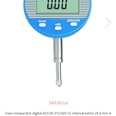
Ceasuri comparatoare cu levier
Micrometre speciale
Accesorii pentru ceasuri
Pasametre
comparatoare
Accesorii micrometre
543,00 Lei
Ceas comparator digital ACCUD 212-025-13, interval extins 25.4 mm si