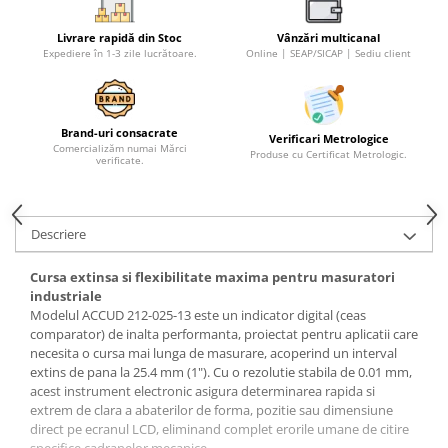
Livrare rapidă din Stoc
Vânzări multicanal
Expediere în 1-3 zile lucrătoare.
Online | SEAP/SICAP | Sediu client
Brand-uri consacrate
Verificari Metrologice
Comercializăm numai Mărci
Produse cu Certificat Metrologic.
verificate.
Descriere
Cursa extinsa si flexibilitate maxima pentru masuratori
industriale
Modelul ACCUD 212-025-13 este un indicator digital (ceas
comparator) de inalta performanta, proiectat pentru aplicatii care
necesita o cursa mai lunga de masurare, acoperind un interval
extins de pana la 25.4 mm (1"). Cu o rezolutie stabila de 0.01 mm,
acest instrument electronic asigura determinarea rapida si
extrem de clara a abaterilor de forma, pozitie sau dimensiune
direct pe ecranul LCD, eliminand complet erorile umane de citire
specifice cadranelor mecanice.