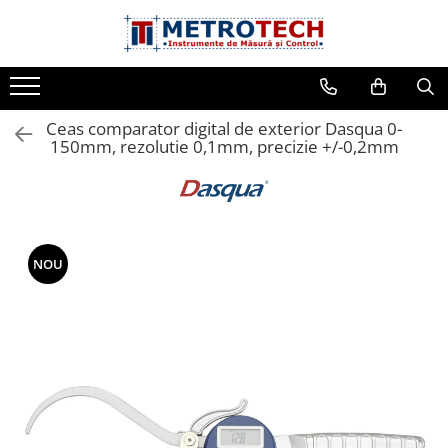
Toate Produsele
Sublere
Ceas comparator digital de exterior Dasqua 0-
Sublere digitale
150mm, rezolutie 0,1mm, precizie +/-0,2mm
Sublere mecanice
Sublere digitale de adancime
Sublere mecanice de adancime
Sublere cu cadran
NOU
Sublere speciale digitale
Sublere speciale mecanice
Sublere digitale de inaltime
Sublere mecanice de inaltime
Rigle digitale