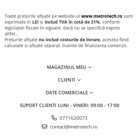
Seturi de lere
Fabricatie piese metalice si componente industriale
Control calitate in productie
Rigle, rulete, benzi grosime
Masuratori dimensionale in zone greu accesibile
Toate prețurile afișate pe website-ul
www.metrotech.ro
sunt
Benzi grosime
Continut pachet:
exprimate în
LEI
și
includ TVA în cotă de 21%
, conform
Ceas comparator digital exterior
legislației fiscale în vigoare, dacă nu se specifică expres
Rulete
Baterie inclusa (tip CR2032)
altfel.
.
Manual de utilizare
Prețurile afișate
nu includ costurile de livrare
, acestea fiind
Roti de masura
calculate și afișate separat, înainte de finalizarea comenzii.
Rigle
Circometre
MAGAZINUL MEU
Cronometru si numaratoare
Cantare si dinamometre industriale
CLIENTI
Cantare de numarare
DATE COMERCIALE
Cantare cu carlig
SUPORT CLIENTI
LUNI - VINERI: 09:00 - 17:00
Cantare de precizie
Cantare de banc
0771620073
Cantare cu platforma
contact@metrotech.ro
Dinamometre