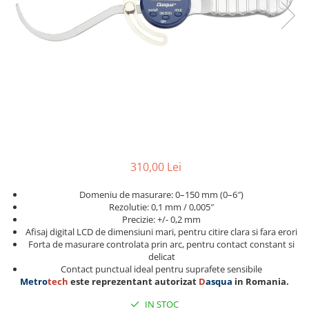
Accesorii sublere
Transfer date sublere
Micrometre
Micrometre mecanice
Micrometre digitale
Micrometre de interior in 2 puncte
Micrometre tubulare de interior
Micrometre de adancime
310,00 Lei
Micrometre mecanice de interior
in 3 puncte
Domeniu de masurare: 0–150 mm (0–6″)
Micrometre digitale de interior in
Rezolutie: 0,1 mm / 0,005″
3 puncte
Precizie: +/- 0,2 mm
Afisaj digital LCD de dimensiuni mari, pentru citire clara si fara erori
Micrometre pentru caneluri
Forta de masurare controlata prin arc, pentru contact constant si
delicat
Micrometre cu disc
Contact punctual ideal pentru suprafete sensibile
Micrometre cu varfuri ascutite
Metro
tech
este reprezentant autorizat
D
asqua
in Romania.
Micrometre pentru filete
IN STOC