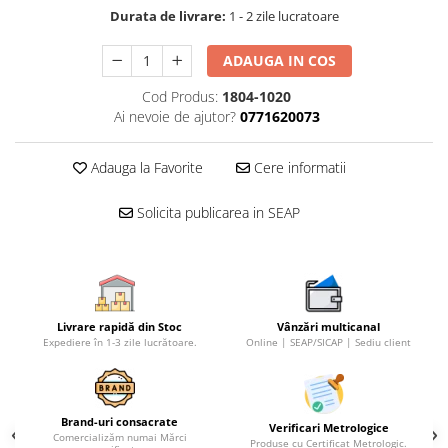
Durata de livrare:
1 - 2 zile lucratoare
Micrometre speciale
Pasametre
ADAUGA IN COS
Accesorii micrometre
Cod Produs:
1804-1020
Ceasuri comparatoare
Ai nevoie de ajutor?
0771620073
Ceasuri comparatoare digitale
Adauga la Favorite
Cere informatii
Ceasuri comparatoare mecanice
Ceasuri comparatoare digitale de
Solicita publicarea in SEAP
exterior
Ceasuri comparatoare digitale de
interior
Truse de alezaj cu ceas
comparator
Livrare rapidă din Stoc
Vânzări multicanal
Expediere în 1-3 zile lucrătoare.
Online | SEAP/SICAP | Sediu client
Ceasuri comparatoare digitale de
grosimi
Ceasuri comparatoare mecanice
Brand-uri consacrate
de grosimi
Verificari Metrologice
Comercializăm numai Mărci
Produse cu Certificat Metrologic.