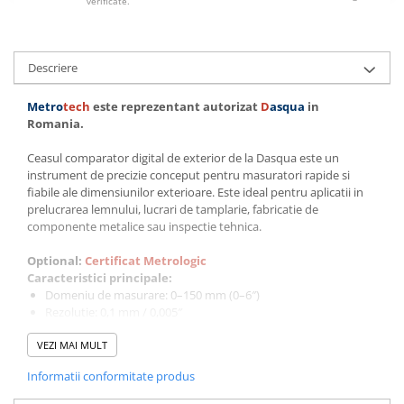
verificate.
Ceasuri comparatoare de
adancime
Ceasuri comparatoare cu levier
Descriere
Accesorii pentru ceasuri
comparatoare
Metro
tech
este reprezentant autorizat
D
asqua
in
Romania.
Aparate de masura si control
Termometre si higrometre
Ceasul comparator digital de exterior de la Dasqua este un
instrument de precizie conceput pentru masuratori rapide si
Multimetre digitale
fiabile ale dimensiunilor exterioare. Este ideal pentru aplicatii in
Telemetre laser
prelucrarea lemnului, lucrari de tamplarie, fabricatie de
componente metalice sau inspectie tehnica.
Umidometre
Optional:
Certificat Metrologic
Luxmetre
Caracteristici principale:
Tahometre
Domeniu de masurare: 0–150 mm (0–6″)
Rezolutie: 0,1 mm / 0,005″
Anemometre
Precizie: +/- 0,2 mm
VEZI MAI MULT
Afisaj digital LCD de dimensiuni mari, pentru citire clara si fara
Sonometre
erori
Analizoare optice
Informatii conformitate produs
Forta de masurare controlata prin arc, pentru contact
constant si delicat