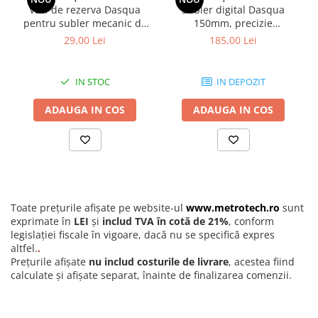
Varf de rezerva Dasqua
Subler digital Dasqua
pentru subler mecanic de
150mm, precizie
trasat
+/-0,02mm, falci 40mm
29,00 Lei
185,00 Lei
IN STOC
IN DEPOZIT
ADAUGA IN COS
ADAUGA IN COS
Toate prețurile afișate pe website-ul
www.metrotech.ro
sunt
exprimate în
LEI
și
includ TVA în cotă de 21%
, conform
legislației fiscale în vigoare, dacă nu se specifică expres
altfel.
.
Prețurile afișate
nu includ costurile de livrare
, acestea fiind
calculate și afișate separat, înainte de finalizarea comenzii.