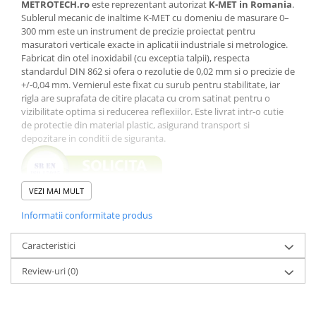
METROTECH.ro
este reprezentant autorizat
K-MET in Romania
.
Sublerul mecanic de inaltime K-MET cu domeniu de masurare 0–
300 mm este un instrument de precizie proiectat pentru
masuratori verticale exacte in aplicatii industriale si metrologice.
Fabricat din otel inoxidabil (cu exceptia talpii), respecta
standardul DIN 862 si ofera o rezolutie de 0,02 mm si o precizie de
+/-0,04 mm. Vernierul este fixat cu surub pentru stabilitate, iar
rigla are suprafata de citire placata cu crom satinat pentru o
vizibilitate optima si reducerea reflexiilor. Este livrat intr-o cutie
de protectie din material plastic, asigurand transport si
depozitare in conditii de siguranta.
VEZI MAI MULT
Specificatii tehnice
Informatii conformitate produs
Domeniu de masurare: 0 – 300 mm
Rezolutie: 0,02 mm
Caracteristici
Precizie: +/-0,04 mm
Standard: DIN 862
Review-uri
(0)
Material: otel inoxidabil (cu exceptia talpii)
Varf de trasat din carbid
Vernier fixat cu surub
Reglaj fin