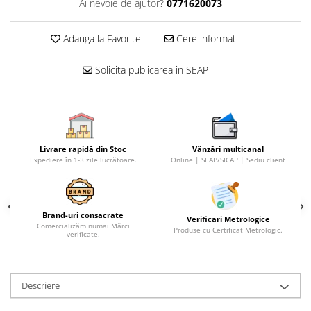
Ai nevoie de ajutor?
0771620073
Adauga la Favorite
Cere informatii
Solicita publicarea in SEAP
Livrare rapidă din Stoc
Vânzări multicanal
Expediere în 1-3 zile lucrătoare.
Online | SEAP/SICAP | Sediu client
Brand-uri consacrate
Verificari Metrologice
Comercializăm numai Mărci
Produse cu Certificat Metrologic.
verificate.
Descriere