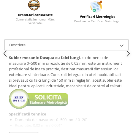
Brand-uri consacrate
Verificari Metrologice
Comercializăm numai Mărci
Produse cu Certificat Metrologic.
verificate.
Descriere
Subler mecanic Dasqua cu falci lungi
, cu domeniu de
masurare 0–500 mm si rezolutie de 0.02 mm, este un instrument
profesional de inalta precizie, destinat masurarii dimensiunilor
exterioare si interioare. Construit integral din otel inoxidabil calit
si prevazut cu falci lungi de 150 mm si reglaj fin, acest subler este
ideal pentru aplicatii industriale, mecanice si de control al calitatii.
Specificatii tehnice
Domeniu de masurare: 0–500 mm / 0–20’’
Rezolutie: 0.02 mm / 0.001’’
Precizie: ±0.12 mm