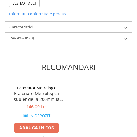
VEZI MAI MULT
Lungime falci: 150 mm
Material: otel inoxidabil calit, finisaj cromat satinat
Informatii conformitate produs
Reglaj fin: Da
Sistem de masura: Vernier monobloc
Caracteristici
Review-uri
(0)
RECOMANDARI
Laborator Metrologic
Etalonare Metrologica
subler de la 200mm la
500mm
146,00 Lei
Avantaje si functionalitati
IN DEPOZIT
Reglaj fin
pentru masuratori precise si usoare
Falci calite, slefuite si lepuite
cu fata de masurare
ADAUGA IN COS
prelucrata cu precizie
Finisaj cromat satinat
pentru vizibilitate crescuta si