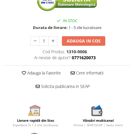
IN STOC
Durata de livrare:
1 - 5 zile lucratoare
ADAUGA IN COS
Cod Produs:
1310-0006
Ai nevoie de ajutor?
0771620073
Adauga la Favorite
Cere informatii
Solicita publicarea in SEAP
Livrare rapidă din Stoc
Vânzări multicanal
Expediere în 1-3 zile lucrătoare.
Online | SEAP/SICAP | Sediu client