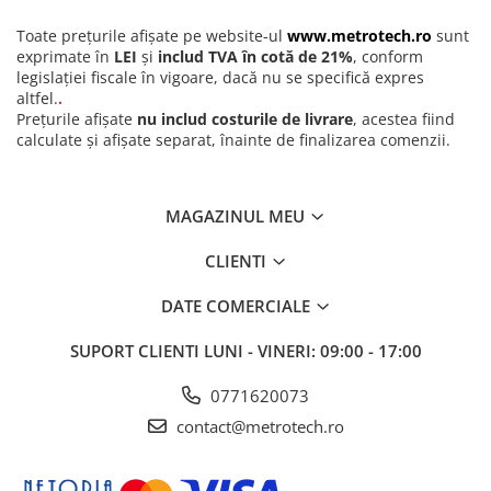
Toate prețurile afișate pe website-ul
www.metrotech.ro
sunt
exprimate în
LEI
și
includ TVA în cotă de 21%
, conform
legislației fiscale în vigoare, dacă nu se specifică expres
altfel.
.
Prețurile afișate
nu includ costurile de livrare
, acestea fiind
calculate și afișate separat, înainte de finalizarea comenzii.
MAGAZINUL MEU
CLIENTI
DATE COMERCIALE
SUPORT CLIENTI
LUNI - VINERI: 09:00 - 17:00
0771620073
contact@metrotech.ro