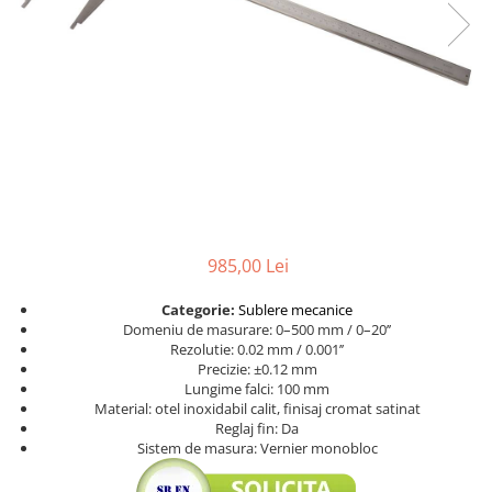
Ceasuri comparatoare cu levier
Micrometre speciale
Accesorii pentru ceasuri
Pasametre
comparatoare
Accesorii micrometre
985,00 Lei
Categorie:
Sublere mecanice
Domeniu de masurare: 0–500 mm / 0–20’’
Rezolutie: 0.02 mm / 0.001’’
Precizie: ±0.12 mm
Lungime falci: 100 mm
Material: otel inoxidabil calit, finisaj cromat satinat
Reglaj fin: Da
Sistem de masura: Vernier monobloc