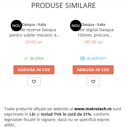
PRODUSE SIMILARE
Dasqua - Italia
Dasqua - Italia
NOU
NOU
Varf de rezerva Dasqua
Subler digital Dasqua
pentru subler mecanic de
150mm, precizie
trasat
+/-0,02mm, falci 40mm
29,00 Lei
185,00 Lei
IN STOC
IN DEPOZIT
ADAUGA IN COS
ADAUGA IN COS
Toate prețurile afișate pe website-ul
www.metrotech.ro
sunt
exprimate în
LEI
și
includ TVA în cotă de 21%
, conform
legislației fiscale în vigoare, dacă nu se specifică expres
altfel.
.