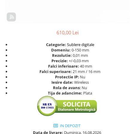
Ceasuri comparatoare cu levier
Micrometre speciale
Accesorii pentru ceasuri
Pasametre
comparatoare
Accesorii micrometre
610,00 Lei
Categorie:
Sublere digitale
Domeniu:
0-150 mm
Rezolutie:
0,01 mm
Precizie:
+/-0,03 mm
Falci inferioare:
40 mm
Falci superioare:
21 mm / 16 mm
Protectie IP:
Nu
Iesire date:
Wireless
Rola de avans:
Nu
Tija de adancime:
Plata
IN DEPOZIT
Data de livrare:
Duminica, 16.08.2026