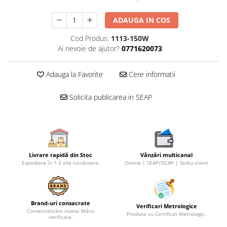
ADAUGA IN COS
Cod Produs:
1113-150W
Ai nevoie de ajutor?
0771620073
Adauga la Favorite
Cere informatii
Solicita publicarea in SEAP
Livrare rapidă din Stoc
Vânzări multicanal
Expediere în 1-3 zile lucrătoare.
Online | SEAP/SICAP | Sediu client
Brand-uri consacrate
Verificari Metrologice
Comercializăm numai Mărci
Produse cu Certificat Metrologic.
verificate.