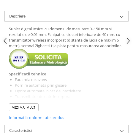
Descriere
Subler digital Insize, cu domeniu de masurare 0–150 mm si
rezolutie de 0,01 mm. Echipat cu ciocuri inferioare de 40 mm, cu
transmitator wireless incorporat (distanta de lucra de maxim 6
metri), semnal Zigbee si tija plata pentru masurarea adancimilor.
Specificatii tehnice
Fara rola de avans
Pornire automata prin glisare
Oprire automata in caz de inactivitate
Transmitator de date incorporat
Semnal Zigbee
VEZI MAI MULT
Distanta de lucru max 6 metri
Interval:
Informatii conformitate produs
0-150 mm (0-6")
Rezolutie:
Caracteristici
0,01 mm (0,0005")