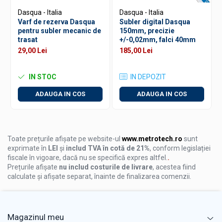
Dasqua - Italia
Dasqua - Italia
Varf de rezerva Dasqua
Subler digital Dasqua
pentru subler mecanic de
150mm, precizie
trasat
+/-0,02mm, falci 40mm
29,00 Lei
185,00 Lei
IN STOC
IN DEPOZIT
ADAUGA IN COS
ADAUGA IN COS
Toate prețurile afișate pe website-ul
www.metrotech.ro
sunt
exprimate în
LEI
și
includ TVA în cotă de 21%
, conform legislației
fiscale în vigoare, dacă nu se specifică expres altfel.
.
Prețurile afișate
nu includ costurile de livrare
, acestea fiind
calculate și afișate separat, înainte de finalizarea comenzii.
Magazinul meu