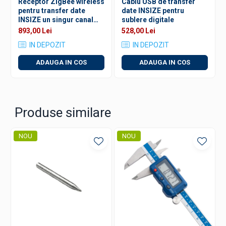
Receptor ZigBee wireless
Cablu USB de transfer
Oprire automata pentru economisirea bateriei
pentru transfer date
date INSIZE pentru
INSIZE un singur canal
sublere digitale
USB
893,00 Lei
528,00 Lei
Compatibil cu accesorii optionale
:
IN DEPOZIT
IN DEPOZIT
Cablu de date
INSIZE 7302-21
ADAUGA IN COS
ADAUGA IN COS
Transmitator wireless
INSIZE 7315-21
✅ Ideal pentru profesionisti care necesita masuratori
digitale de adancime precise, rapide si fiabile.
Produse similare
NOU
NOU