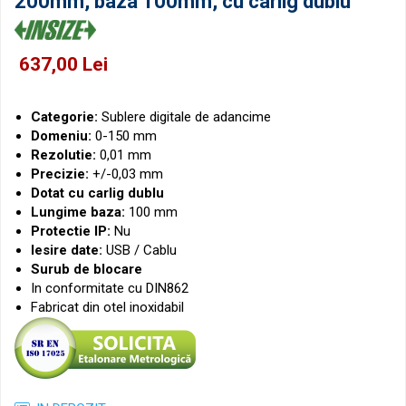
200mm, baza 100mm, cu carlig dublu
Micrometre pentru filete
Accesorii pentru ceasuri
comparatoare
Micrometre speciale
Pasametre
637,00 Lei
Accesorii micrometre
Categorie:
Sublere digitale de adancime
Domeniu:
0-150 mm
Rezolutie:
0,01 mm
Precizie:
+/-0,03 mm
Dotat cu carlig dublu
Lungime baza:
100 mm
Protectie IP:
Nu
Iesire date:
USB / Cablu
Surub de blocare
In conformitate cu DIN862
Fabricat din otel inoxidabil