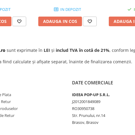
POZIT
IN DEPOZIT
ecomandat pentru:
ecanice
COS
ADAUGA IN COS
ADAUGA I
 si electronica
 rutina
.ro
sunt exprimate în
LEI
și
includ TVA în cotă de 21%
, conform leg
a fiind calculate și afișate separat, înainte de finalizarea comenzii.
DATE COMERCIALE
 Plata
IDEEA POP-UP S.R.L.
e Retur
J2012001849089
Produselor
RO30950738
de Retur
Str. Prunului, nr.14
Brasov, Brasov