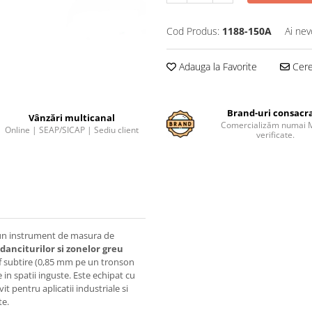
Cod Produs:
1188-150A
Ai nev
Adauga la Favorite
Cere 
Brand-uri consacr
Vânzări multicanal
Comercializăm numai 
Online | SEAP/SICAP | Sediu client
verificate.
un instrument de masura de
danciturilor si zonelor greu
arf subtire (0,85 mm pe un tronson
in spatii inguste. Este echipat cu
ivit pentru aplicatii industriale si
te.