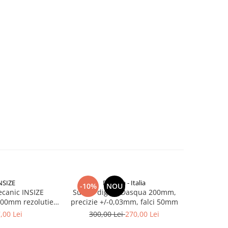
NSIZE
Dasqua - Italia
Da
-10%
NOU
NOU
canic INSIZE
Subler digital Dasqua 200mm,
Subler 
00mm rezolutie
precizie +/-0,03mm, falci 50mm
Dasqua 
izie +/-0,03mm
0,01mm, r
,00 Lei
300,00 Lei
270,00 Lei