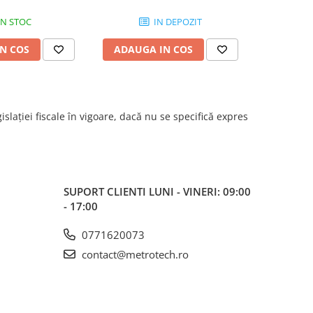
IN STOC
IN DEPOZIT
N COS
ADAUGA IN COS
ADAUG
islației fiscale în vigoare, dacă nu se specifică expres
SUPORT CLIENTI
LUNI - VINERI: 09:00
- 17:00
0771620073
contact@metrotech.ro