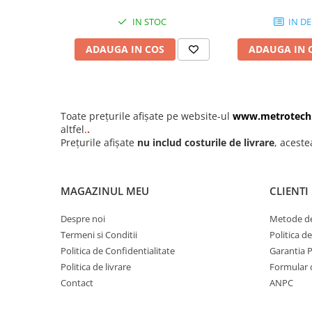
Ceasuri comparatoare mecanice
Utilizari recomandate
IN STOC
IN DE
de grosimi
Sublerul digital INSIZE 0-150 mm cu ciocuri subtiri este r
Ceasuri comparatoare de
Masurarea canelurilor si a adanciturilor mici in piese m
ADAUGA IN COS
ADAUGA IN 
adancime
Controlul calitatii in productia de piese de precizie
Aplicatii in industria mecanica, automotive, aeronautica
Ceasuri comparatoare cu levier
Laboratoare de metrologie si verificari dimensionale de
Accesorii pentru ceasuri
Toate prețurile afișate pe website-ul
www.metrotech
comparatoare
altfel.
.
Aparate de masura si control
Prețurile afișate
nu includ costurile de livrare
, aceste
Termometre si higrometre
Multimetre digitale
MAGAZINUL MEU
CLIENTI
Telemetre laser
Despre noi
Metode de
Umidometre
Termeni si Conditii
Politica d
Luxmetre
Politica de Confidentialitate
Garantia 
Tahometre
Politica de livrare
Formular 
Contact
ANPC
Anemometre
Sonometre