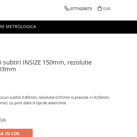
0771620073
0,00
RE METROLOGICA
ri subtiri INSIZE 150mm, rezolutie
0.03mm
ocuri subtiri 0.85mm, rezolutie 0.01mm si precizie +/-0.03mm.
ici, cu port date si tija de adancime.
026
A IN COS