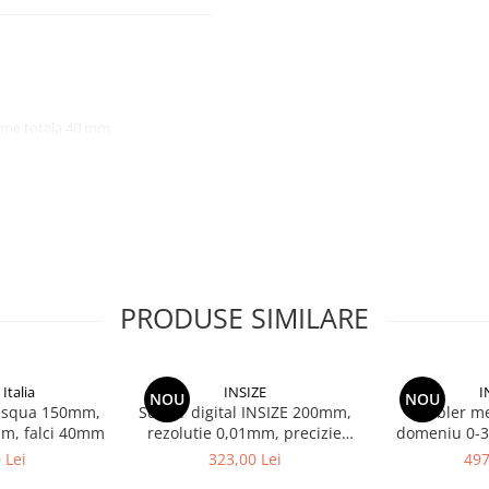
gime totala 40 mm
terioare, lungime 21/16,5 mm
turi mici
 ZERO, conversie mm/inch
ni)
r 7315-21
PRODUSE SIMILARE
uste
ste INSIZE
Italia
INSIZE
I
NOU
NOU
Dasqua 150mm,
Subler digital INSIZE 200mm,
Subler me
in port de iesire
mm, falci 40mm
rezolutie 0,01mm, precizie
domeniu 0-3
+/-0,03mm
0,02mm prec
logie
 Lei
323,00 Lei
497