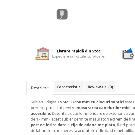
Rigle digitale
Accesorii sublere
Transfer date sublere
Micrometre
Micrometre mecanice
Livrare rapidă din Stoc
Micrometre digitale
Expediere în 1-3 zile lucrătoare.
Micrometre de interior in 2 puncte
Micrometre tubulare de interior
Micrometre de adancime
Caracteristici
Review-uri
(0)
Descriere
Micrometre mecanice de interior
in 3 puncte
Sublerul digital
INSIZE 0-150 mm cu ciocuri subtiri
este 
Micrometre digitale de interior in
precizie, proiectat pentru
masurarea canelurilor mici, a
3 puncte
accesibile
. Datorita ciocurilor inferioare de exterior cu v
de 17 mm), acest subler permite masuratori extrem de fine 
Micrometre pentru caneluri
port de iesire date
si
tija de adancime plata
, fiind potr
Micrometre cu disc
de laborator care necesita acuratete ridicata si repetabilita