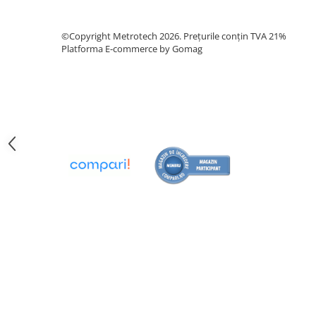
Analizoare optice
©Copyright Metrotech 2026. Prețurile conțin TVA 21%
Durometre, rugozimetre,
Platforma E-commerce by Gomag
grosimetre
Durometre
Rugozimetre
Grosimetre
Comparatoare profil suprafata
Accesorii durometre si
rugozimetre
Lupe si microscoape
Lupe
Microscoape industriale
Cale, pini, lere, calibre sudura
Seturi cale plan paralele
Calibre sudura