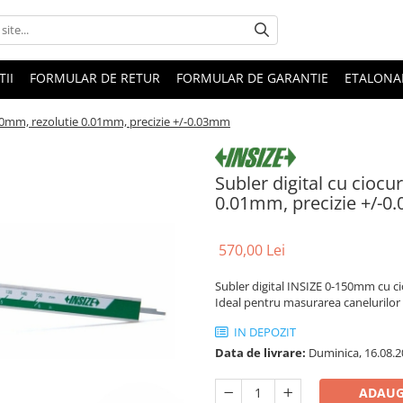
II
FORMULAR DE RETUR
FORMULAR DE GARANTIE
ETALONA
 150mm, rezolutie 0.01mm, precizie +/-0.03mm
Subler digital cu ciocu
0.01mm, precizie +/-
570,00 Lei
Subler digital INSIZE 0-150mm cu ci
Ideal pentru masurarea canelurilor m
IN DEPOZIT
Data de livrare:
Duminica, 16.08.2
ADAUG