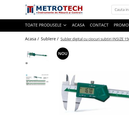
Toate Produsele
TOATE PRODUSELE
ACASA
CONTACT
PROMOT
Sublere
Acasa /
Sublere /
Subler digital cu ciocuri subtiri INSIZE
NOU
Sublere digitale
Sublere mecanice
Sublere digitale de adancime
Sublere mecanice de adancime
Sublere cu cadran
Sublere speciale digitale
Sublere speciale mecanice
Sublere digitale de inaltime
Sublere mecanice de inaltime