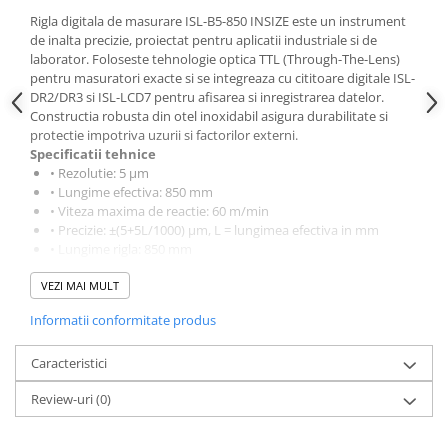
Rigla digitala de masurare ISL-B5-850 INSIZE este un instrument
de inalta precizie, proiectat pentru aplicatii industriale si de
laborator. Foloseste tehnologie optica TTL (Through-The-Lens)
pentru masuratori exacte si se integreaza cu cititoare digitale ISL-
DR2/DR3 si ISL-LCD7 pentru afisarea si inregistrarea datelor.
Constructia robusta din otel inoxidabil asigura durabilitate si
protectie impotriva uzurii si factorilor externi.
Specificatii tehnice
• Rezolutie: 5 μm
• Lungime efectiva: 850 mm
• Viteza maxima de reactie: 60 m/min
• Precizie: ±(5+5L/1000) μm, L = lungimea efectiva in mm
• Lungime rigla: 850 mm
• Lungime cablu: 3,5 m (50-950 mm), 5 m (1000-1500 mm), 10
VEZI MAI MULT
m (1600-3200 mm)
• Pitch grilaj: 20 μm
Informatii conformitate produs
• Pitch punct de referinta: 50 mm
• Semnal iesire: TTL
Caracteristici
• Soclu: 9PD
• Alimentare: 5 ±0,5 V
Review-uri
(0)
• Dimensiuni L1/L2/L3: L1 = L+30 (L≤900) / L+50 (L>900), L2 =
L+136 (L≤900) / L+156 (L>900), L3 = L+154 (L≤900) /
L+174 (L>900)