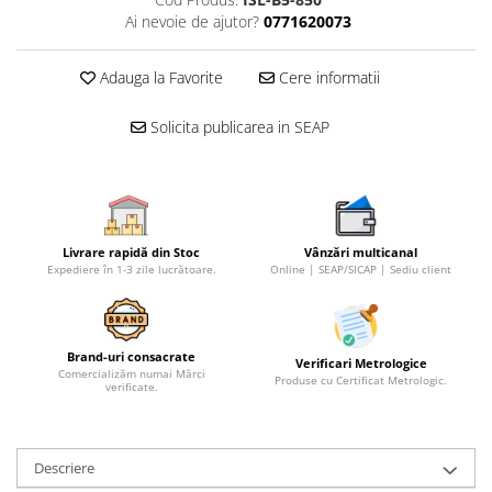
Ai nevoie de ajutor?
0771620073
Adauga la Favorite
Cere informatii
Solicita publicarea in SEAP
Livrare rapidă din Stoc
Vânzări multicanal
Expediere în 1-3 zile lucrătoare.
Online | SEAP/SICAP | Sediu client
Brand-uri consacrate
Verificari Metrologice
Comercializăm numai Mărci
Produse cu Certificat Metrologic.
verificate.
Descriere