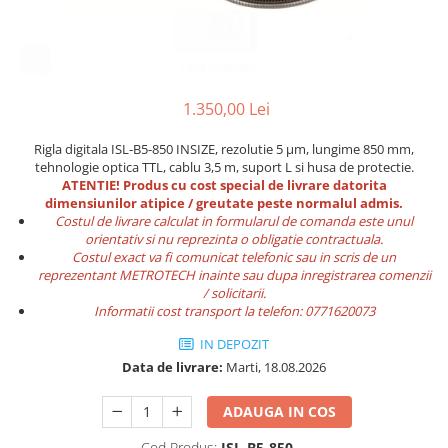
Ceasuri comparatoare cu levier
Micrometre speciale
Accesorii pentru ceasuri
Pasametre
comparatoare
Accesorii micrometre
1.350,00 Lei
Rigla digitala ISL-B5-850 INSIZE, rezolutie 5 μm, lungime 850 mm,
tehnologie optica TTL, cablu 3,5 m, suport L si husa de protectie.
ATENTIE! Produs cu cost special de livrare datorita
dimensiunilor atipice / greutate peste normalul admis.
Costul de livrare calculat in formularul de comanda este unul
orientativ si nu reprezinta o obligatie contractuala.
Costul exact va fi comunicat telefonic sau in scris de un
reprezentant METROTECH inainte sau dupa inregistrarea comenzii
/ solicitarii.
Informatii cost transport la telefon:
0771620073
IN DEPOZIT
Data de livrare:
Marti, 18.08.2026
ADAUGA IN COS
Cod Produs:
ISL-B5-850