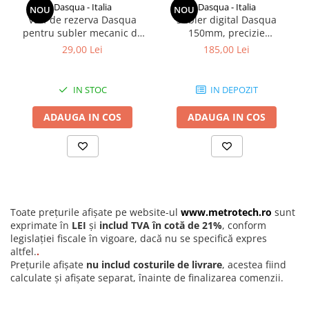
Dasqua - Italia
Dasqua - Italia
NOU
NOU
comenzii / solicitarii.
Varf de rezerva Dasqua
Subler digital Dasqua
Informatii cost transport la telefon:
0771620073
pentru subler mecanic de
150mm, precizie
trasat
+/-0,02mm, falci 40mm
29,00 Lei
185,00 Lei
IN STOC
IN DEPOZIT
ADAUGA IN COS
ADAUGA IN COS
Toate prețurile afișate pe website-ul
www.metrotech.ro
sunt
exprimate în
LEI
și
includ TVA în cotă de 21%
, conform
legislației fiscale în vigoare, dacă nu se specifică expres
altfel.
.
Prețurile afișate
nu includ costurile de livrare
, acestea fiind
calculate și afișate separat, înainte de finalizarea comenzii.