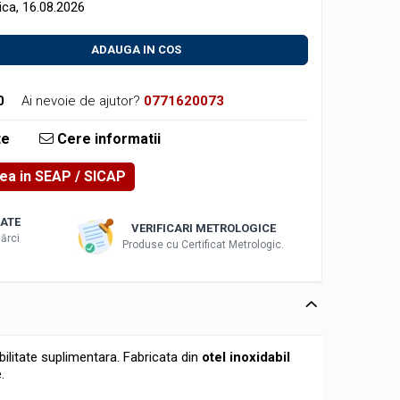
ca, 16.08.2026
ADAUGA IN COS
0
Ai nevoie de ajutor?
0771620073
te
Cere informatii
rea in SEAP
ATE
VERIFICARI METROLOGICE
ărci
Produse cu Certificat Metrologic.
ilitate suplimentara. Fabricata din
otel inoxidabil
.