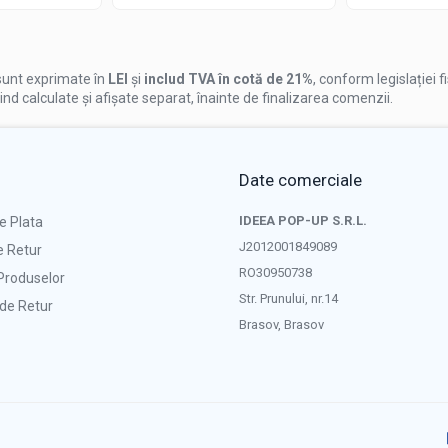
unt exprimate în
LEI
și
includ TVA în cotă de 21%
, conform legislației f
iind calculate și afișate separat, înainte de finalizarea comenzii.
Date comerciale
IDEEA POP-UP S.R.L.
e Plata
J2012001849089
e Retur
RO30950738
Produselor
Str. Prunului, nr.14
de Retur
Brasov, Brasov