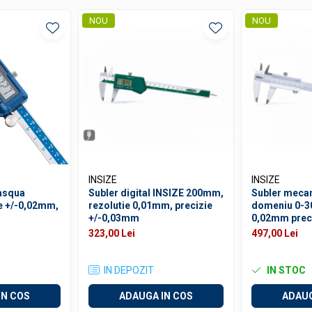
NOU
NOU
INSIZE
INSIZE
Dasqua
Subler digital INSIZE 200mm,
Subler mecan
e +/-0,02mm,
rezolutie 0,01mm, precizie
domeniu 0-3
+/-0,03mm
0,02mm prec
323,00 Lei
497,00 Lei
IN DEPOZIT
IN STOC
IN COS
ADAUGA IN COS
ADAUG