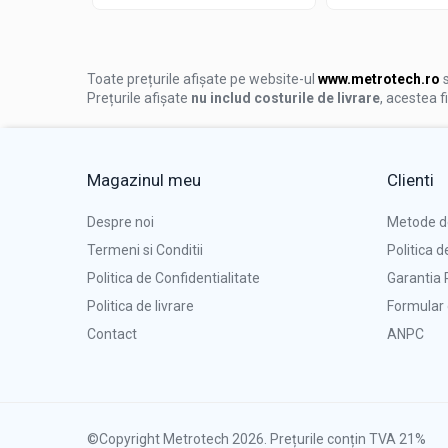
Rugozimetre
Grosimetre
Toate prețurile afișate pe website-ul
www.metrotech.ro
s
Comparatoare profil suprafata
Prețurile afișate
nu includ costurile de livrare
, acestea f
Accesorii durometre si
rugozimetre
Lupe si microscoape
Magazinul meu
Clienti
Lupe
Microscoape industriale
Despre noi
Metode d
Cale, pini, lere, calibre sudura
Termeni si Conditii
Politica d
Seturi cale plan paralele
Politica de Confidentialitate
Garantia 
Politica de livrare
Formular 
Calibre sudura
Contact
ANPC
Pene de masurat
Pini cilindrici de masurare
Seturi de lere
Rigle, rulete, benzi grosime
©Copyright Metrotech 2026. Prețurile conțin TVA 21%