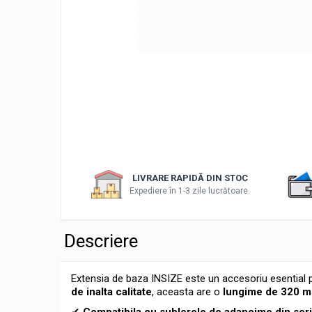
Accesorii sublere
Transfer date sublere
Micrometre
Micrometre mecanice
Micrometre digitale
Micrometre de interior in 2 puncte
Micrometre tubulare de interior
Micrometre de adancime
Micrometre mecanice de interior in
LIVRARE RAPIDĂ DIN STOC
3 puncte
Expediere în 1-3 zile lucrătoare.
Micrometre digitale de interior in 3
puncte
Descriere
Micrometre pentru caneluri
Micrometre cu disc
Extensia de baza INSIZE este un accesoriu esential p
Micrometre cu varfuri ascutite
de inalta calitate
, aceasta are o
lungime de 320 
Micrometre pentru filete