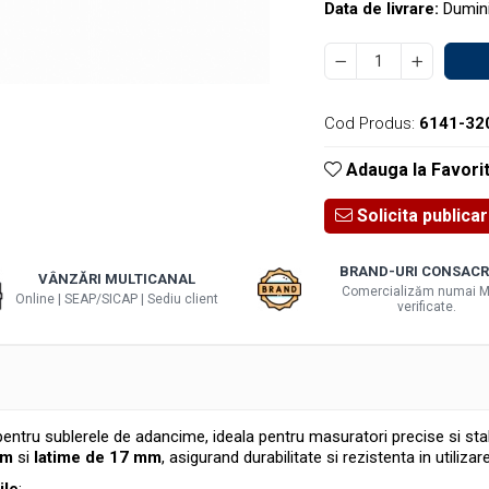
Data de livrare:
Dumini
Cod Produs:
6141-32
Adauga la Favori
Solicita publica
BRAND-URI CONSACR
VÂNZĂRI MULTICANAL
Comercializăm numai M
Online | SEAP/SICAP | Sediu client
verificate.
entru sublerele de adancime, ideala pentru masuratori precise si stab
mm
si
latime de 17 mm
, asigurand durabilitate si rezistenta in utilizare