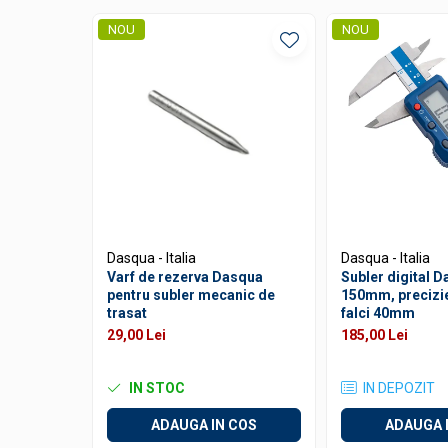
Ceasuri comparatoare cu levier
NOU
NOU
Accesorii pentru ceasuri
comparatoare
Aparate de masura si control
Termometre si higrometre
Multimetre digitale
Telemetre laser
Umidometre
Luxmetre
Dasqua - Italia
Dasqua - Italia
Varf de rezerva Dasqua
Subler digital 
Tahometre
pentru subler mecanic de
150mm, precizi
trasat
falci 40mm
Anemometre
29,00 Lei
185,00 Lei
Sonometre
Analizoare optice
IN STOC
IN DEPOZIT
Durometre, rugozimetre, grosimetre
ADAUGA IN COS
ADAUGA 
Durometre