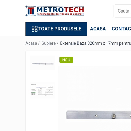
Toate Produsele
TOATE PRODUSELE
ACASA
CONTAC
Sublere
Sublere digitale
Acasa /
Sublere /
Extensie Baza 320mm x 17mm pentru 
Sublere mecanice
Sublere digitale de adancime
NOU
Sublere mecanice de adancime
Sublere cu cadran
Sublere speciale digitale
Sublere speciale mecanice
Sublere digitale de inaltime
Sublere mecanice de inaltime
Rigle digitale