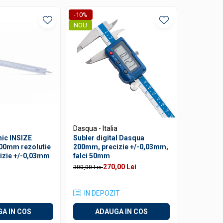
-10%
NOU
NOU
Dasqua - Italia
Dasqua - It
ic INSIZE
Subler digital Dasqua
Subler me
00mm rezolutie
200mm, precizie +/-0,03mm,
Dasqua 1
izie +/-0,03mm
falci 50mm
0,01mm, re
inox
270,00 Lei
310,00 Lei
300,00 Lei
IN DEPOZIT
IN DEP
A IN COS
ADAUGA IN COS
AD