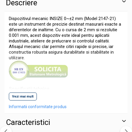
Descriere
Ceasuri comparatoare cu levier
Accesorii pentru ceasuri
Dispozitivul mecanic INSIZE 0~±2 mm (Model 2147-21)
comparatoare
este un instrument de precizie destinat masurarii exacte a
diferentelor de inaltime. Cu o cursa de 2 mm si rezolutie
Aparate de masura si control
0.001 mm, acest dispozitiv este ideal pentru aplicatii
Termometre si higrometre
industriale, ateliere de prelucrare si controlul calitatii.
Afisajul mecanic clar permite citiri rapide si precise, iar
Multimetre digitale
constructia robusta asigura durabilitate si stabilitate in
Telemetre laser
utilizare.
Umidometre
Luxmetre
Tahometre
Specificatii tehnice
Anemometre
Vezi mai mult
Interval de masurare: 0-±2 mm
Sonometre
Informatii conformitate produs
Rezolutie: 0.001 mm
Analizoare optice
Precizie: ±0.006 mm
Caracteristici
Durometre, rugozimetre, grosimetre
Cursa (stroke): 2 mm
Durometre