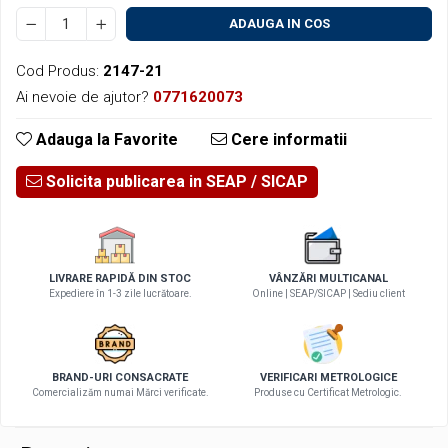
Micrometre speciale
ADAUGA IN COS
Pasametre
Cod Produs:
2147-21
Accesorii micrometre
Ai nevoie de ajutor?
0771620073
Ceasuri comparatoare
Adauga la Favorite
Cere informatii
Ceasuri comparatoare digitale
Ceasuri comparatoare mecanice
Solicita publicarea in SEAP
Ceasuri comparatoare digitale de
exterior
Ceasuri comparatoare digitale de
interior
LIVRARE RAPIDĂ DIN STOC
VÂNZĂRI MULTICANAL
Expediere în 1-3 zile lucrătoare.
Online | SEAP/SICAP | Sediu client
Truse de alezaj cu ceas comparator
Ceasuri comparatoare digitale de
grosimi
BRAND-URI CONSACRATE
VERIFICARI METROLOGICE
Ceasuri comparatoare mecanice de
Comercializăm numai Mărci verificate.
Produse cu Certificat Metrologic.
grosimi
Ceasuri comparatoare de adancime