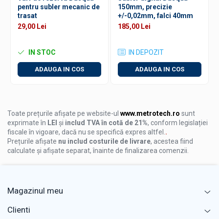
Nivele de precizie
pentru subler mecanic de
150mm, precizie
trasat
+/-0,02mm, falci 40mm
Nivele digitale
29,00 Lei
185,00 Lei
Echere vincluri
Rigle planeitate
IN STOC
IN DEPOZIT
Mese de control planeitate
ADAUGA IN COS
ADAUGA IN COS
Menghine de precizie
Raportoare
Instrumente de centrare si marcare
Toate prețurile afișate pe website-ul
www.metrotech.ro
sunt
Compasuri profesionale
exprimate în
LEI
și
includ TVA în cotă de 21%
, conform legislației
fiscale în vigoare, dacă nu se specifică expres altfel.
.
Dispozitive setare punct zero
Prețurile afișate
nu includ costurile de livrare
, acestea fiind
calculate și afișate separat, înainte de finalizarea comenzii.
Ace de trasat si punctatoare
Dispozitive de centrare
Poansoane si sabloane de marcat
Magazinul meu
Scule si consumabile industriale
Clienti
Scule dinamometrice