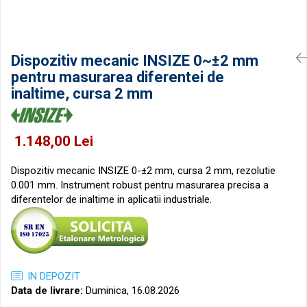
Accesorii sublere
Transfer date sublere
Micrometre
Dispozitiv mecanic INSIZE 0~±2 mm
Micrometre mecanice
pentru masurarea diferentei de
Micrometre digitale
inaltime, cursa 2 mm
Micrometre de interior in 2 puncte
Micrometre tubulare de interior
1.148,00 Lei
Micrometre de adancime
Micrometre mecanice de interior in
Dispozitiv mecanic INSIZE 0-±2 mm, cursa 2 mm, rezolutie
3 puncte
0.001 mm. Instrument robust pentru masurarea precisa a
diferentelor de inaltime in aplicatii industriale.
Micrometre digitale de interior in 3
puncte
Micrometre pentru caneluri
Micrometre cu disc
IN DEPOZIT
Micrometre cu varfuri ascutite
Data de livrare:
Duminica, 16.08.2026
Micrometre pentru filete