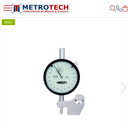
Toate Produsele
NOU
Sublere
Sublere digitale
Sublere mecanice
Sublere digitale de adancime
Sublere mecanice de adancime
Sublere cu cadran
Sublere speciale digitale
Sublere speciale mecanice
Sublere digitale de inaltime
Sublere mecanice de inaltime
Rigle digitale