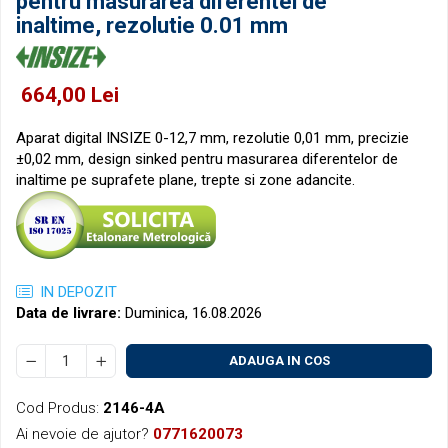
pentru masurarea diferentei de
Micrometre pentru filete
Accesorii pentru ceasuri
inaltime, rezolutie 0.01 mm
comparatoare
Micrometre speciale
Pasametre
664,00 Lei
Accesorii micrometre
Aparat digital INSIZE 0-12,7 mm, rezolutie 0,01 mm, precizie
±0,02 mm, design sinked pentru masurarea diferentelor de
inaltime pe suprafete plane, trepte si zone adancite.
IN DEPOZIT
Data de livrare:
Duminica, 16.08.2026
ADAUGA IN COS
Cod Produs:
2146-4A
Ai nevoie de ajutor?
0771620073