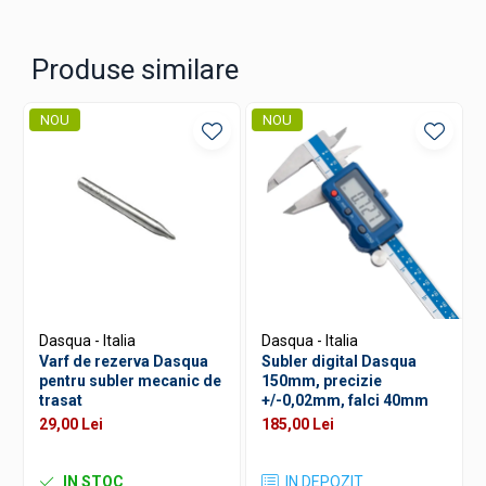
Verificari rapide pe posturi de inspectie si standuri de
masurare
Produse similare
NOU
NOU
Dasqua - Italia
Dasqua - Italia
Varf de rezerva Dasqua
Subler digital Dasqua
pentru subler mecanic de
150mm, precizie
trasat
+/-0,02mm, falci 40mm
29,00 Lei
185,00 Lei
IN STOC
IN DEPOZIT