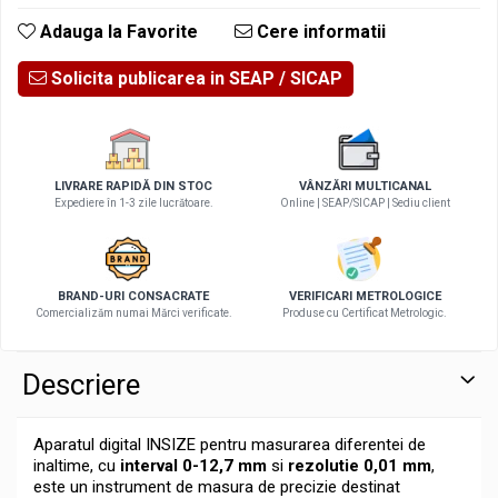
Adauga la Favorite
Cere informatii
Solicita publicarea in SEAP
LIVRARE RAPIDĂ DIN STOC
VÂNZĂRI MULTICANAL
Expediere în 1-3 zile lucrătoare.
Online | SEAP/SICAP | Sediu client
BRAND-URI CONSACRATE
VERIFICARI METROLOGICE
Comercializăm numai Mărci verificate.
Produse cu Certificat Metrologic.
Descriere
Aparatul digital INSIZE pentru masurarea diferentei de
inaltime, cu
interval 0-12,7 mm
si
rezolutie 0,01 mm
,
este un instrument de masura de precizie destinat