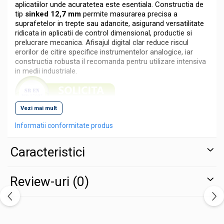
aplicatiilor unde acuratetea este esentiala. Constructia de
tip
sinked 12,7 mm
permite masurarea precisa a
suprafetelor in trepte sau adancite, asigurand versatilitate
ridicata in aplicatii de control dimensional, productie si
prelucrare mecanica. Afisajul digital clar reduce riscul
erorilor de citire specifice instrumentelor analogice, iar
constructia robusta il recomanda pentru utilizare intensiva
in medii industriale.
Vezi mai mult
Specificatii tehnice
Informatii conformitate produs
Interval de masurare: 0-12,7 mm
Caracteristici
Cursa (stroke): 12,7 mm
Rezolutie: 0,01 mm
Review-uri
(0)
Precizie: ±0,02 mm
Tip interval: sinked (pentru masurare in zone adancite
/ trepte)