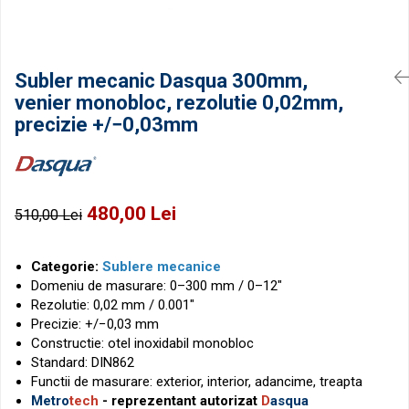
Micrometre pentru filete
Accesorii pentru ceasuri
comparatoare
Micrometre speciale
Pasametre
Subler mecanic Dasqua 300mm,
Accesorii micrometre
venier monobloc, rezolutie 0,02mm,
precizie +/−0,03mm
480,00 Lei
510,00 Lei
Categorie:
Sublere mecanice
Domeniu de masurare: 0–300 mm / 0–12"
Rezolutie: 0,02 mm / 0.001"
Precizie: +/−0,03 mm
Constructie: otel inoxidabil monobloc
Standard: DIN862
Functii de masurare: exterior, interior, adancime, treapta
Metro
tech
- reprezentant autorizat
D
asqua