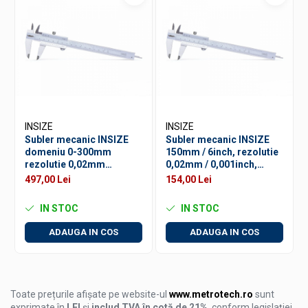
Precizie: +/−0,03 mm
Constructie: otel inoxidabil monobloc
Standard: DIN862
Functii de masurare: exterior, interior, adancime,
treapta
INSIZE
INSIZE
Subler mecanic INSIZE
Subler mecanic INSIZE
domeniu 0-300mm
150mm / 6inch, rezolutie
rezolutie 0,02mm
0,02mm / 0,001inch,
precizie +/-0,03mm
precizie +/-0,03mm
497,00 Lei
154,00 Lei
IN STOC
IN STOC
ADAUGA IN COS
ADAUGA IN COS
Toate prețurile afișate pe website-ul
www.metrotech.ro
sunt
exprimate în
LEI
și
includ TVA în cotă de 21%
, conform legislației