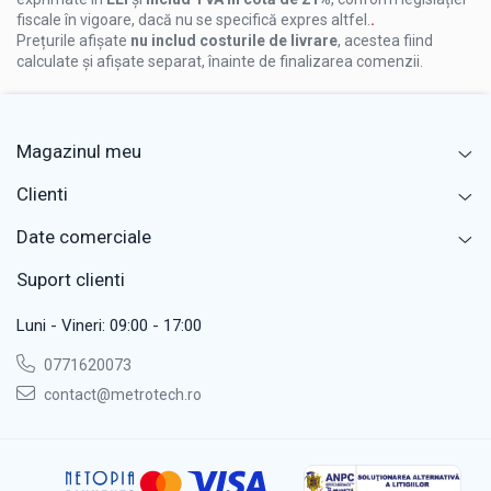
fiscale în vigoare, dacă nu se specifică expres altfel.
.
Prețurile afișate
nu includ costurile de livrare
, acestea fiind
calculate și afișate separat, înainte de finalizarea comenzii.
Continut pachet:
Subler mecanic Dasqua 300 mm, monobloc
Magazinul meu
Manual de utilizare
Clienti
Cutie de protectie rigida
Date comerciale
Suport clienti
Luni - Vineri: 09:00 - 17:00
0771620073
contact@metrotech.ro