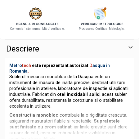
BRAND-URI CONSACRATE
VERIFICARI METROLOGICE
Comercializăm numai Mărci verificate.
Produse cu Certificat Metrologic.
Descriere
Metro
tech
este reprezentant autorizat
D
asqua
in
Romania
.
Sublerul mecanic monobloc de la Dasqua este un
instrument de masura de inalta precizie, destinat utilizarii
profesionale in ateliere, laboratoare de inspectie si aplicatii
industriale. Fabricat din
otel inoxidabil solid
, acest subler
ofera durabilitate, rezistenta la coroziune si o stabilitate
excelenta in utilizare.
Constructia monobloc
contribuie la o rigiditate crescuta,
asigurand masuratori fiabile si repetabile.
Suprafetele
sunt finisate cu crom satinat
, iar liniile gravate sunt clare
si usor de citit, ceea ce imbunatateste vizibilitatea in
conditii de lucru dificile.