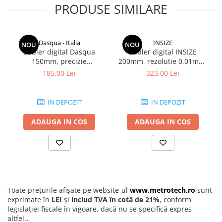
PRODUSE SIMILARE
Dasqua - Italia
INSIZE
NOU
NOU
Subler digital Dasqua
Subler digital INSIZE
150mm, precizie
200mm, rezolutie 0,01mm,
+/-0,02mm, falci 40mm
precizie +/-0,03mm
185,00 Lei
323,00 Lei
IN DEPOZIT
IN DEPOZIT
ADAUGA IN COS
ADAUGA IN COS
Toate prețurile afișate pe website-ul
www.metrotech.ro
sunt
exprimate în
LEI
și
includ TVA în cotă de 21%
, conform
legislației fiscale în vigoare, dacă nu se specifică expres
altfel.
.