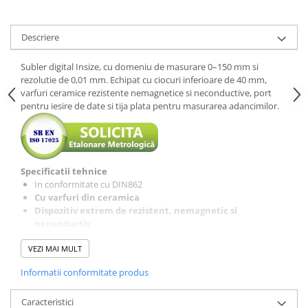
Descriere
Subler digital Insize, cu domeniu de masurare 0–150 mm si
rezolutie de 0,01 mm. Echipat cu ciocuri inferioare de 40 mm,
varfuri ceramice rezistente nemagnetice si neconductive, port
pentru iesire de date si tija plata pentru masurarea adancimilor.
Specificatii tehnice
In conformitate cu DIN862
Cu varfuri din ceramica
Dispozitiv extrem de rezistent, nemagnetic si
neconductiv
Fara rola de avans
VEZI MAI MULT
Pornire automata prin glisare
Oprire automata in caz de inactivitate
Informatii conformitate produs
Interval:
0-150 mm (0-6")
Rezolutie:
Caracteristici