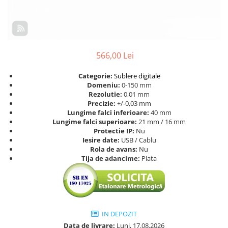
Ceasuri comparatoare cu levier
Micrometre speciale
Accesorii pentru ceasuri
Pasametre
comparatoare
Accesorii micrometre
566,00 Lei
Categorie:
Sublere digitale
Domeniu:
0-150 mm
Rezolutie:
0,01 mm
Precizie:
+/-0,03 mm
Lungime falci inferioare:
40 mm
Lungime falci superioare:
21 mm / 16 mm
Protectie IP:
Nu
Iesire date:
USB / Cablu
Rola de avans:
Nu
Tija de adancime:
Plata
IN DEPOZIT
Data de livrare:
Luni, 17.08.2026