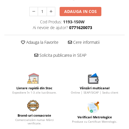
ADAUGA IN COS
Cod Produs:
1193-150W
Ai nevoie de ajutor?
0771620073
Adauga la Favorite
Cere informatii
Solicita publicarea in SEAP
Livrare rapidă din Stoc
Vânzări multicanal
Expediere în 1-3 zile lucrătoare.
Online | SEAP/SICAP | Sediu client
Brand-uri consacrate
Verificari Metrologice
Comercializăm numai Mărci
Produse cu Certificat Metrologic.
verificate.