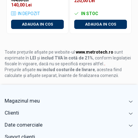
164,00 Lei
220,00 Lei
140,00 Lei
Lucrari de constructii, tamplarie, instalatii.
IN DEPOZIT
IN STOC
Utilizare casnica pentru proiecte de bricolaj.
ADAUGA IN COS
ADAUGA IN COS
Toate prețurile afișate pe website-ul
www.metrotech.ro
sunt
exprimate în
LEI
și
includ TVA în cotă de 21%
, conform legislației
fiscale în vigoare, dacă nu se specifică expres altfel.
.
Prețurile afișate
nu includ costurile de livrare
, acestea fiind
calculate și afișate separat, înainte de finalizarea comenzii.
Magazinul meu
Clienti
Date comerciale
Suport clienti