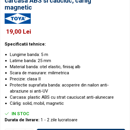
carcasa ABS si cauciuc, carlig
Micrometre pentru filete
Accesorii pentru ceasuri
magnetic
comparatoare
Micrometre speciale
Pasametre
Accesorii micrometre
19,00 Lei
Specificatii tehnice:
Lungime banda: 5 m
Latime banda: 25 mm
Material banda: otel elastic, finisaj alb
Scara de masurare: milimetrica
Precizie: clasa II
Protectie suprafata banda: acoperire din nailon anti-
abraziune si anti-UV
Carcasa: plastic ABS cu strat cauciucat anti-alunecare
Cârlig: solid, mobil, magnetic
IN STOC
Durata de livrare:
1 - 2 zile lucratoare