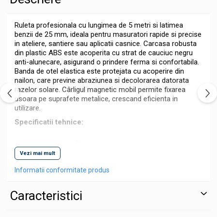
Ruleta profesionala cu lungimea de 5 metri si latimea
benzii de 25 mm, ideala pentru masuratori rapide si precise
in ateliere, santiere sau aplicatii casnice. Carcasa robusta
din plastic ABS este acoperita cu strat de cauciuc negru
anti-alunecare, asigurand o prindere ferma si confortabila.
Banda de otel elastica este protejata cu acoperire din
nailon, care previne abraziunea si decolorarea datorata
razelor solare. Cârligul magnetic mobil permite fixarea
usoara pe suprafete metalice, crescand eficienta in
utilizare.
Specificatii tehnice:
Lungime banda: 5 m
Vezi mai mult
Latime banda: 25 mm
Informatii conformitate produs
Material banda: otel elastic, finisaj alb
Scara de masurare: milimetrica
Caracteristici
Precizie: clasa II
Protectie suprafata banda: acoperire din nailon anti-