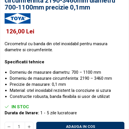
circumferinta 2190-3460mm diametru
Micrometre pentru filete
Accesorii pentru ceasuri
700-1100mm precizie 0,1mm
comparatoare
Micrometre speciale
Pasametre
Accesorii micrometre
126,00 Lei
Circometrul cu banda din otel inoxidabil pentru masura
diametre si circumferinte.
Specificatii tehnice
Domeniu de masurare diametru: 700 – 1100 mm
Domeniu de masurare circumferinta: 2190 – 3460 mm
Precizie de masurare: 0,1 mm
Material: otel inoxidabil rezistent la coroziune si uzura
Constructie robusta, banda flexibila si usor de utilizat
IN STOC
Durata de livrare:
1 - 5 zile lucratoare
ADAUGA IN COS