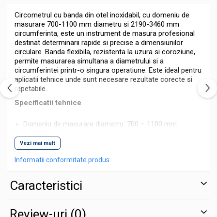
Circometrul cu banda din otel inoxidabil, cu domeniu de
masurare 700-1100 mm diametru si 2190-3460 mm
circumferinta, este un instrument de masura profesional
destinat determinarii rapide si precise a dimensiunilor
circulare. Banda flexibila, rezistenta la uzura si coroziune,
permite masurarea simultana a diametrului si a
circumferintei printr-o singura operatiune. Este ideal pentru
aplicatii tehnice unde sunt necesare rezultate corecte si
repetabile.
Specificatii tehnice
Domeniu de masurare diametru: 700 – 1100 mm
Domeniu de masurare circumferinta: 2190 –
Vezi mai mult
3460 mm
Informatii conformitate produs
Precizie de masurare: 0,1 mm
Material: otel inoxidabil rezistent la coroziune si
Caracteristici
uzura
Constructie robusta, banda flexibila si usor de utilizat
Review-uri
(0)
Avantaje si functionalitati