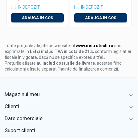
intr-un loc ferit de umezeala.
IN DEPOZIT
IN DEPOZIT
Nu lasati instrumentul la indemana copiilor.
ADAUGA IN COS
ADAUGA IN COS
Utilizari recomandate
Masuratori industriale pentru tevi, cilindri si piese
rotunde
Toate prețurile afișate pe website-ul
www.metrotech.ro
sunt
Control dimensional in productie si ateliere mecanice
exprimate în
LEI
și
includ TVA în cotă de 21%
, conform legislației
Domenii tehnice precum prelucrarea metalelor,
fiscale în vigoare, dacă nu se specifică expres altfel.
.
lemnului sau mase plastice
Prețurile afișate
nu includ costurile de livrare
, acestea fiind
calculate și afișate separat, înainte de finalizarea comenzii.
Magazinul meu
Clienti
Date comerciale
Suport clienti