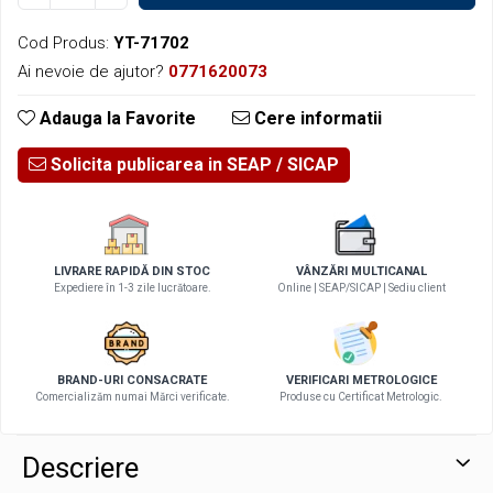
Cod Produs:
YT-71702
Ai nevoie de ajutor?
0771620073
Adauga la Favorite
Cere informatii
Solicita publicarea in SEAP
LIVRARE RAPIDĂ DIN STOC
VÂNZĂRI MULTICANAL
Expediere în 1-3 zile lucrătoare.
Online | SEAP/SICAP | Sediu client
BRAND-URI CONSACRATE
VERIFICARI METROLOGICE
Comercializăm numai Mărci verificate.
Produse cu Certificat Metrologic.
Descriere