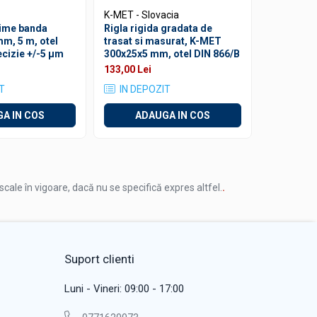
K-MET - Slovacia
Dasqua - It
sime banda
Rigla rigida gradata de
Rigla de 
mm, 5 m, otel
trasat si masurat, K-MET
200mm, ote
recizie +/-5 μm
300x25x5 mm, otel DIN 866/B
scala lase
+/-0,1mm
133,00 Lei
1
171,00 Lei
T
IN DEPOZIT
IN ST
A IN COS
ADAUGA IN COS
AD
iscale în vigoare, dacă nu se specifică expres altfel.
.
Suport clienti
Luni - Vineri: 09:00 - 17:00