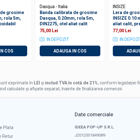
Dasqua - Italia
INSIZE
 de grosime
Banda calibrata de grosime
Lera de gro
, rola 5m,
Dasqua, 0.20mm, rola 5m,
INSIZE 0.10 
oxidabil
DIN2275, otel aliat calit
aliat calit, p
75,00 Lei
77,00 Lei
IN DEPOZIT
IN DEPOZI
IN COS
ADAUGA IN COS
ADAUG
unt exprimate în
LEI
și
includ TVA în cotă de 21%
, conform legislației f
iind calculate și afișate separat, înainte de finalizarea comenzii.
Date comerciale
IDEEA POP-UP S.R.L.
e Plata
J2012001849089
e Retur