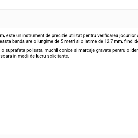
 este un instrument de precizie utilizat pentru verificarea jocurilor si
easta banda are o lungime de 5 metri si o latime de 12.7 mm, fiind idea
are o suprafata polisata, muchii conice si marcaje gravate pentru o iden
usoara in medii de lucru solicitante.
usoara