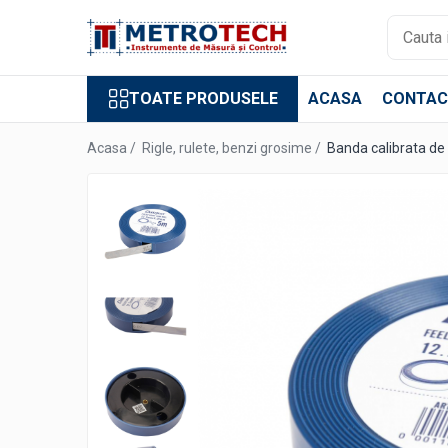
Toate Produsele
TOATE PRODUSELE
ACASA
CONTAC
Sublere
Sublere digitale
Acasa /
Rigle, rulete, benzi grosime /
Banda calibrata de 
Sublere mecanice
Sublere digitale de adancime
Sublere mecanice de adancime
Sublere cu cadran
Sublere speciale digitale
Sublere speciale mecanice
Sublere digitale de inaltime
Sublere mecanice de inaltime
Rigle digitale