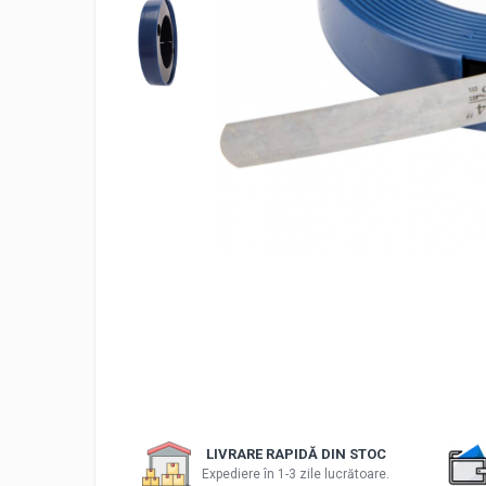
Accesorii sublere
Transfer date sublere
Micrometre
Micrometre mecanice
Micrometre digitale
Micrometre de interior in 2 puncte
Micrometre tubulare de interior
Micrometre de adancime
Micrometre mecanice de interior in
3 puncte
Micrometre digitale de interior in 3
puncte
Micrometre pentru caneluri
Micrometre cu disc
Micrometre cu varfuri ascutite
LIVRARE RAPIDĂ DIN STOC
Expediere în 1-3 zile lucrătoare.
Micrometre pentru filete