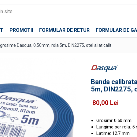
T
PROMOTII
FORMULAR DE RETUR
FORMULAR DE GA
grosime Dasqua, 0.50mm, rola 5m, DIN2275, otel aliat calit
Banda calibrat
5m, DIN2275, ot
80,00 Lei
Grosimi: 0.50 mm
Lungime per rola: 5
Latime: 12.7 mm