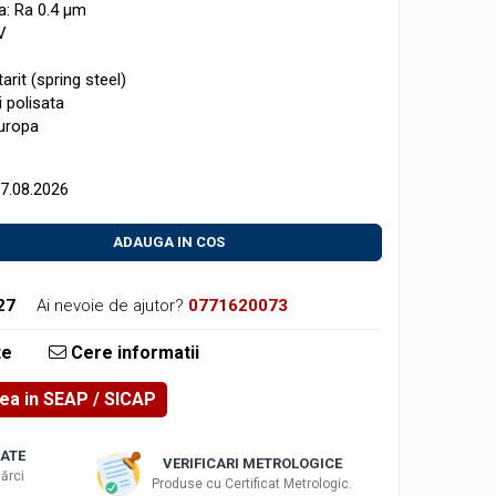
a: Ra 0.4 μm
V
tarit (spring steel)
i polisata
Europa
17.08.2026
ADAUGA IN COS
27
Ai nevoie de ajutor?
0771620073
te
Cere informatii
rea in SEAP
ATE
VERIFICARI METROLOGICE
ărci
Produse cu Certificat Metrologic.