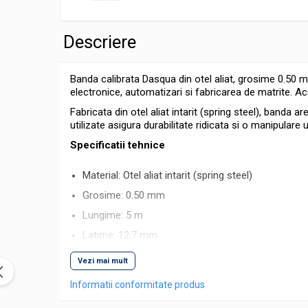
Micrometre speciale
Pasametre
Descriere
Accesorii micrometre
Banda calibrata Dasqua din otel aliat, grosime 0.50 mm,
Ceasuri comparatoare
electronice, automatizari si fabricarea de matrite. Ac
Ceasuri comparatoare digitale
Fabricata din otel aliat intarit (spring steel), banda 
Ceasuri comparatoare mecanice
utilizate asigura durabilitate ridicata si o manipulare 
Ceasuri comparatoare digitale de
Specificatii tehnice
exterior
Material: Otel aliat intarit (spring steel)
Ceasuri comparatoare digitale de
interior
Grosime: 0.50 mm
Truse de alezaj cu ceas comparator
Lungime: 5 m
Ceasuri comparatoare digitale de
Latime: 12.7 mm
grosimi
Suprafata: Polisata, cu margini conice
Vezi mai mult
Ceasuri comparatoare mecanice de
Marcaje: Gravare permanenta pentru identificare 
grosimi
Informatii conformitate produs
Avantaje si functionalitati
Ceasuri comparatoare de adancime