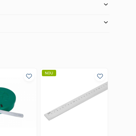
NOU
-13%
NOU