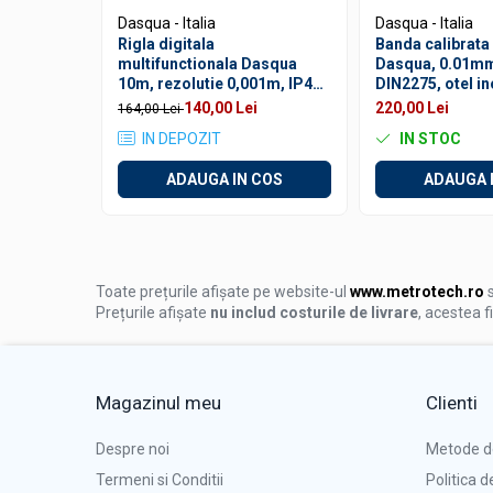
Rugozimetre
Dasqua - Italia
Dasqua - Italia
Rigla digitala
Banda calibrata
Grosimetre
multifunctionala Dasqua
Dasqua, 0.01mm
10m, rezolutie 0,001m, IP40,
DIN2275, otel in
Comparatoare profil suprafata
USB-C
140,00 Lei
220,00 Lei
164,00 Lei
Accesorii durometre si
IN DEPOZIT
IN STOC
rugozimetre
Lupe si microscoape
ADAUGA IN COS
ADAUGA 
Lupe
Microscoape industriale
Cale, pini, lere, calibre sudura
Toate prețurile afișate pe website-ul
www.metrotech.ro
s
Seturi cale plan paralele
Prețurile afișate
nu includ costurile de livrare
, acestea f
Calibre sudura
Pene de masurat
Magazinul meu
Clienti
Pini cilindrici de masurare
Seturi de lere
Despre noi
Metode d
Rigle, rulete, benzi grosime
Termeni si Conditii
Politica d