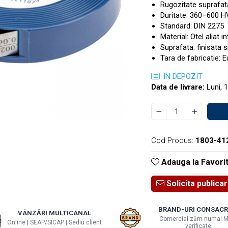
Rugozitate suprafat
Duritate: 360–600 H
Standard: DIN 2275
Material: Otel aliat in
Suprafata: finisata s
Tara de fabricatie: 
IN DEPOZIT
Data de livrare:
Luni, 
Cod Produs:
1803-41
Adauga la Favori
Solicita publica
BRAND-URI CONSACR
VÂNZĂRI MULTICANAL
Comercializăm numai M
Online | SEAP/SICAP | Sediu client
verificate.