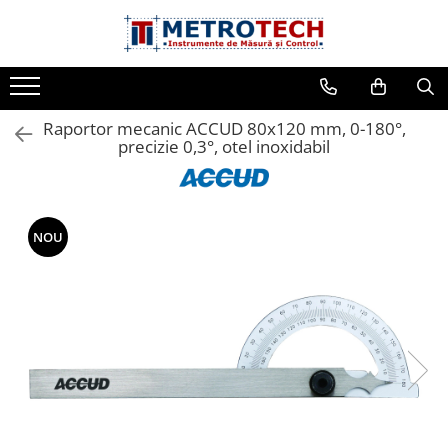
Toate Produsele
Sublere
Raportor mecanic ACCUD 80x120 mm, 0-180°,
Sublere digitale
precizie 0,3°, otel inoxidabil
Sublere mecanice
Sublere digitale de adancime
Sublere mecanice de adancime
NOU
Sublere cu cadran
Sublere speciale digitale
Sublere speciale mecanice
Sublere digitale de inaltime
Sublere mecanice de inaltime
Rigle digitale