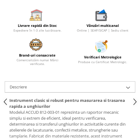
Micrometre speciale
Pasametre
Livrare rapidă din Stoc
Vânzări multicanal
Accesorii micrometre
Expediere în 1-3 zile lucrătoare.
Online | SEAP/SICAP | Sediu client
Ceasuri comparatoare
Ceasuri comparatoare digitale
Ceasuri comparatoare mecanice
Brand-uri consacrate
Verificari Metrologice
Comercializăm numai Mărci
Produse cu Certificat Metrologic.
Ceasuri comparatoare digitale de
verificate.
exterior
Ceasuri comparatoare digitale de
interior
Descriere
Truse de alezaj cu ceas
Instrument clasic si robust pentru masurarea si trasarea
comparator
rapida a unghiurilor
Ceasuri comparatoare digitale de
Modelul ACCUD 812-003-01 reprezinta un raportor mecanic
grosimi
simplu si extrem de eficient, ideal pentru verificarea,
determinarea si transferul unghiurilor in activitatile curente din
Ceasuri comparatoare mecanice
atelierele de lacatusarie, confectii metalice, strungherie sau
de grosimi
tamplarie. Fabricat din materiale rezistente, acest instrument