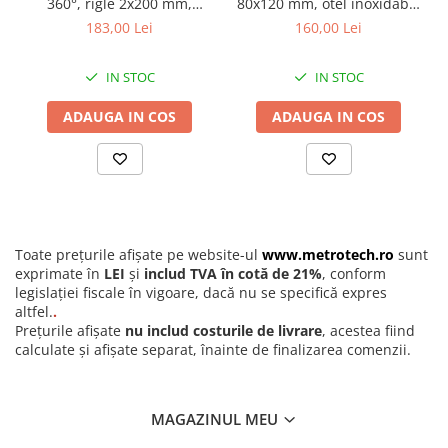
Detectoare de gaze
360°, rigle 2x200 mm,
80x120 mm, otel inoxidabil,
rezolutie 0,1°, precizie
precizie +/-0,3°
183,00 Lei
160,00 Lei
Durometre, rugozimetre,
+/-0,3°
grosimetre
Durometre
IN STOC
IN STOC
Rugozimetre
ADAUGA IN COS
ADAUGA IN COS
Grosimetre
Comparatoare profil suprafata
Accesorii durometre si
rugozimetre
Lupe si microscoape
Toate prețurile afișate pe website-ul
www.metrotech.ro
sunt
Functionalitati si avantaje
exprimate în
LEI
și
includ TVA în cotă de 21%
, conform
Citire rapida si directa:
Scala unghiulara clara, cu diviziuni
Lupe
legislației fiscale în vigoare, dacă nu se specifică expres
din grad in grad, permite operatorului sa citeasca sau sa
Microscoape industriale
altfel.
.
seteze unghiurile fara ambiguitate.
Prețurile afișate
nu includ costurile de livrare
, acestea fiind
Surub de blocare integrat:
Permite memorarea mecanica a
Cale, pini, lere, calibre sudura
calculate și afișate separat, înainte de finalizarea comenzii.
unghiului masurat. Aceasta functie este esentiala pentru
Seturi cale plan paralele
verificarea conformitatii pieselor sablon sau pentru ghidarea
acului de trasat direct pe piesa de lucru.
Calibre sudura
Design compact si portabil:
Avand dimensiuni optime de
MAGAZINUL MEU
80x120 mm, raportorul este extrem de manevrabil in spatii
Pene de masurat
inguste si poate fi pastrat cu usurinta in buzunarul salopetei