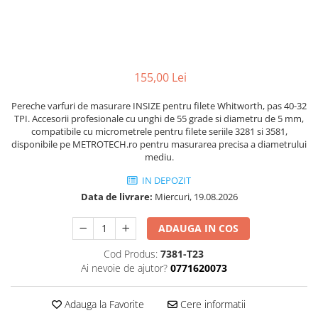
Ceasuri comparatoare cu levier
Micrometre speciale
Accesorii pentru ceasuri
Pasametre
comparatoare
Accesorii micrometre
155,00 Lei
Pereche varfuri de masurare INSIZE pentru filete Whitworth, pas 40-32
TPI. Accesorii profesionale cu unghi de 55 grade si diametru de 5 mm,
compatibile cu micrometrele pentru filete seriile 3281 si 3581,
disponibile pe METROTECH.ro pentru masurarea precisa a diametrului
mediu.
IN DEPOZIT
Data de livrare:
Miercuri, 19.08.2026
ADAUGA IN COS
Cod Produs:
7381-T23
Ai nevoie de ajutor?
0771620073
Adauga la Favorite
Cere informatii