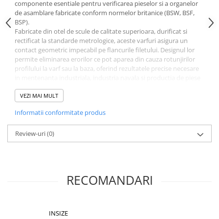
componente esentiale pentru verificarea pieselor si a organelor
de asamblare fabricate conform normelor britanice (BSW, BSF,
BSP).
Fabricate din otel de scule de calitate superioara, durificat si
rectificat la standarde metrologice, aceste varfuri asigura un
contact geometric impecabil pe flancurile filetului. Designul lor
permite eliminarea erorilor ce pot aparea din cauza rotunjirilor
profilului la varf sau la baza, oferind rezultatele precise necesare
in mentenanta industriala, industria navala si productia de piese
speciale.
Specificatii tehnice complete
VEZI MAI MULT
Tip profil:
Whitworth (BSW, BSF, BSP)
Informatii conformitate produs
Interval pas filet:
40 - 32 TPI (Threads Per Inch)
Unghi de masurare:
55 grade
Review-uri
Diametru tija prindere:
(0)
5 mm
Unitate de livrare:
Pereche (include varf prismatic "V" si varf
conic)
Compatibilitate
Aceste varfuri de masurare dispun de o tija de prindere standard
RECOMANDARI
de 5 mm, fiind complet compatibile cu urmatoarele instrumente
de masura INSIZE:
Micrometru mecanic pentru filete:
Seria
3281
Micrometru digital pentru filete:
Seria
3581
INSIZE
Recomandari de utilizare si mentenanta