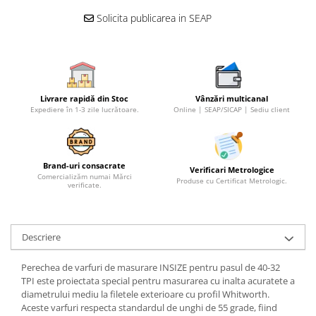
Solicita publicarea in SEAP
Livrare rapidă din Stoc
Vânzări multicanal
Expediere în 1-3 zile lucrătoare.
Online | SEAP/SICAP | Sediu client
Brand-uri consacrate
Verificari Metrologice
Comercializăm numai Mărci
Produse cu Certificat Metrologic.
verificate.
Descriere
Perechea de varfuri de masurare INSIZE pentru pasul de 40-32
TPI este proiectata special pentru masurarea cu inalta acuratete a
diametrului mediu la filetele exterioare cu profil Whitworth.
Aceste varfuri respecta standardul de unghi de 55 grade, fiind