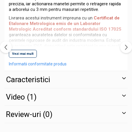
precizia, iar actionarea manetei permite o retragere rapida
a arborelui cu 3 mm pentru masurari repetitive.
Livrarea acestui instrument impreuna cu un
Certificat de
Etalonare Metrologica emis de un Laborator
Metrologic Acreditat conform standardului ISO 17025
garanteaza acuratetea datelor si conformitatea cu
cerintele riguroase de audit din industria moderna. Echipat
cu protectie IP65, dispozitivul este rezistent la apa si praf,
fiind ideal pentru utilizarea directa in sectiile de productie.
Vezi mai mult
Specificatii tehnice complete
Informatii conformitate produs
Interval de masurare:
0 - 25 mm.
Caracteristici
Rezolutie selectabila:
0,01 mm / 0,001 mm / 0,0002
mm.
Video
(1)
Precizie:
1,4 µm.
Repetabilitate:
0,6 µm.
Review-uri
(0)
Suprafete de masurare:
Carbura, cu planitate de 0,5
µm si paralelism de 1 µm.
Grad de protectie:
IP65.