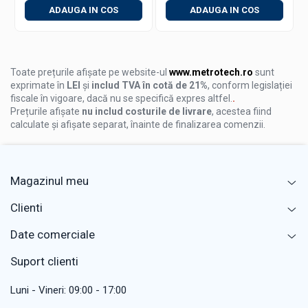
(Hold) si port pentru iesire date.
ADAUGA IN COS
ADAUGA IN COS
Versatilitate:
Comutare instantanee intre mm si
inch.
Accesorii optionale pentru transfer de date
Toate prețurile afișate pe website-ul
www.metrotech.ro
sunt
exprimate în
LEI
și
includ TVA în cotă de 21%
, conform legislației
Sisteme Wireless:
Transmitator (7315-3350) si
fiscale în vigoare, dacă nu se specifică expres altfel.
.
Receptoare (7315-2, 7315-3).
Prețurile afișate
nu includ costurile de livrare
, acestea fiind
calculate și afișate separat, înainte de finalizarea comenzii.
Conexiune prin cablu:
Cablu de date standard
(7302-3350) sau Serial Port (7305-G60).
Recomandari de utilizare si mentenanta
Magazinul meu
Datorita rezolutiei de 0,0002 mm, METROTECH.ro
recomanda utilizarea acestui pasametru intr-un mediu cu
temperatura controlata pentru a evita erorile de dilatare
Clienti
termica. Curatati intotdeauna suprafetele din carbura
inainte de masurare. Re-etalonarea periodica este
Date comerciale
esentiala pentru a asigura conformitatea continua a
sistemului dumneavoastra de management al calitatii.
Suport clienti
Luni - Vineri: 09:00 - 17:00