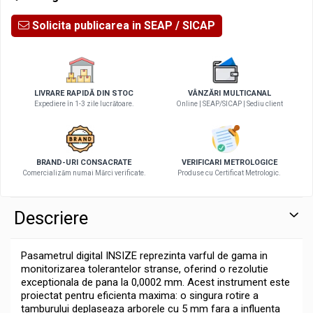
Solicita publicarea in SEAP
LIVRARE RAPIDĂ DIN STOC
VÂNZĂRI MULTICANAL
Expediere în 1-3 zile lucrătoare.
Online | SEAP/SICAP | Sediu client
BRAND-URI CONSACRATE
VERIFICARI METROLOGICE
Comercializăm numai Mărci verificate.
Produse cu Certificat Metrologic.
Descriere
Pasametrul digital INSIZE reprezinta varful de gama in
monitorizarea tolerantelor stranse, oferind o rezolutie
exceptionala de pana la 0,0002 mm. Acest instrument este
proiectat pentru eficienta maxima: o singura rotire a
tamburului deplaseaza arborele cu 5 mm fara a influenta