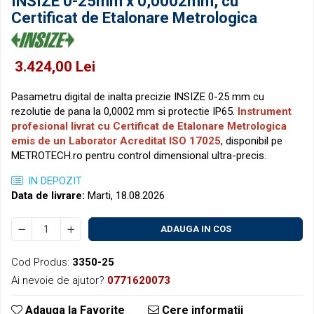
INSIZE 0-25mm x 0,0002mm, cu
Micrometre pentru filete
Accesorii pentru ceasuri
Certificat de Etalonare Metrologica
comparatoare
Micrometre speciale
Pasametre
3.424,00 Lei
Accesorii micrometre
Pasametru digital de inalta precizie INSIZE 0-25 mm cu
rezolutie de pana la 0,0002 mm si protectie IP65.
Instrument
profesional livrat cu Certificat de Etalonare Metrologica
emis de un Laborator Acreditat ISO 17025
, disponibil pe
METROTECH.ro pentru control dimensional ultra-precis.
IN DEPOZIT
Data de livrare:
Marti, 18.08.2026
ADAUGA IN COS
Cod Produs:
3350-25
Ai nevoie de ajutor?
0771620073
Adauga la Favorite
Cere informatii