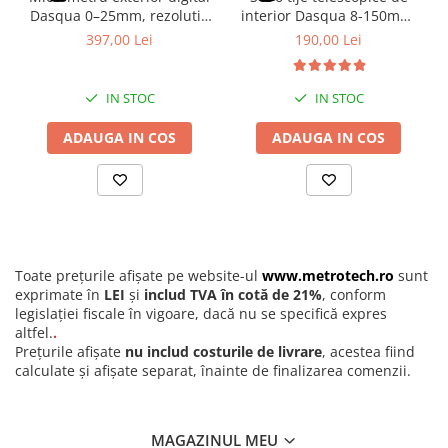
discurilor inainte de fiecare utilizare. Orice urma de praf sau ulei
Dasqua 0–25mm, rezolutie
interior Dasqua 8-150mm,
poate compromite rezultatul masuratorii. Se recomanda
0,001mm, precizie
arc auto-centrare, crom
397,00 Lei
190,00 Lei
verificarea periodica a punctului zero folosind cala de reglare
+/-0,003mm, ecran mare
satinat
inclusa. Dupa utilizare, instrumentul trebuie depozitat in cutia
originala, intr-un loc ferit de vibratii si umiditate excesiva.
IN STOC
IN STOC
ADAUGA IN COS
ADAUGA IN COS
Toate prețurile afișate pe website-ul
www.metrotech.ro
sunt
exprimate în
LEI
și
includ TVA în cotă de 21%
, conform
legislației fiscale în vigoare, dacă nu se specifică expres
altfel.
.
Prețurile afișate
nu includ costurile de livrare
, acestea fiind
calculate și afișate separat, înainte de finalizarea comenzii.
MAGAZINUL MEU