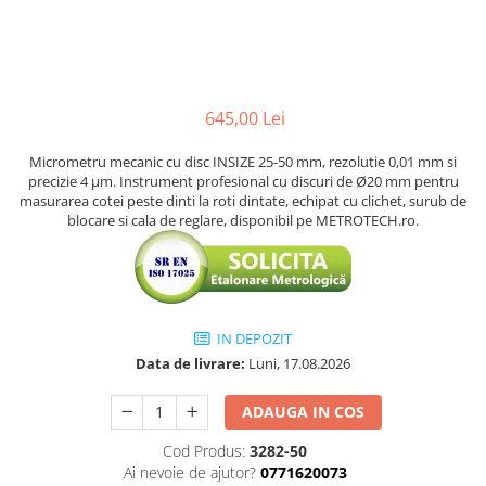
Ceasuri comparatoare cu levier
Micrometre speciale
Accesorii pentru ceasuri
Pasametre
comparatoare
Accesorii micrometre
645,00 Lei
Micrometru mecanic cu disc INSIZE 25-50 mm, rezolutie 0,01 mm si
precizie 4 µm. Instrument profesional cu discuri de Ø20 mm pentru
masurarea cotei peste dinti la roti dintate, echipat cu clichet, surub de
blocare si cala de reglare, disponibil pe METROTECH.ro.
IN DEPOZIT
Data de livrare:
Luni, 17.08.2026
ADAUGA IN COS
Cod Produs:
3282-50
Ai nevoie de ajutor?
0771620073