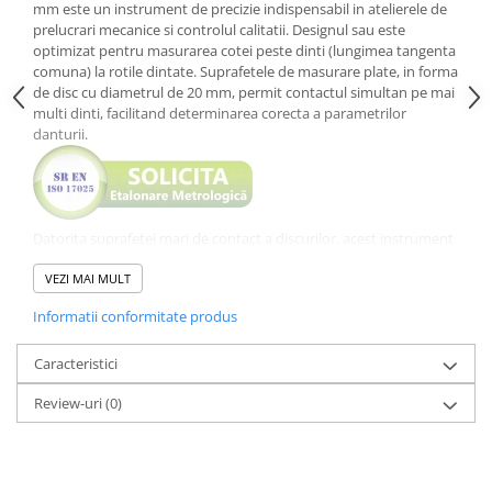
mm este un instrument de precizie indispensabil in atelierele de
prelucrari mecanice si controlul calitatii. Designul sau este
optimizat pentru masurarea cotei peste dinti (lungimea tangenta
comuna) la rotile dintate. Suprafetele de masurare plate, in forma
de disc cu diametrul de 20 mm, permit contactul simultan pe mai
multi dinti, facilitand determinarea corecta a parametrilor
danturii.
Datorita suprafetei mari de contact a discurilor, acest instrument
este ideal si pentru masurarea grosimii materialelor deformabile,
precum garniturile de cauciuc, pasla, diverse tipuri de hartie sau
VEZI MAI MULT
folii de plastic, prevenind penetrarea sau deteriorarea acestora in
Informatii conformitate produs
timpul masuratorii.
Avantaje constructive si beneficii tehnice
Discuri de masurare Ø20 mm:
Caracteristici
Geometria discurilor permite
patrunderea intre flancurile dintilor si asigura o distributie
Review-uri
(0)
uniforma a fortei de masurare pe o suprafata extinsa.
Mecanism de inalta precizie:
Instrumentul garanteaza o
precizie de 4 µm si un paralelism riguros al suprafetelor de 5 µm,
esential pentru validarea componentelor mecanice complexe
conform documentatiei tehnice.