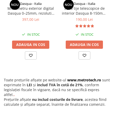
Precizie:
+/- 4 µm
Dasqua - Italia
Dasqua - Italia
NOU
NOU
Grad de protectie:
IP65 (etans la apa si praf)
Micrometru exterior digital
Set 6 tije telescopice de
Tip varfuri:
B (Stanga: vertical 3/0,5 mm | Dreapta: conic 60
Dasqua 0–25mm, rezolutie
interior Dasqua 8-150mm,
grade / Ø0,5)
0,001mm, precizie
arc auto-centrare, crom
397,00 Lei
190,00 Lei
Functii:
On/Off, Set, mm/inch, ABS/INC, Oprire automata
+/-0,003mm, ecran mare
satinat
Iesire date:
Da
Recomandari de utilizare si mentenanta
IN STOC
IN STOC
Datorita varfurilor de masura fine si specializate, METROTECH.ro
recomanda o manipulare extrem de atenta pentru a preveni
ADAUGA IN COS
ADAUGA IN COS
deformarea sau ruperea contactelor in caz de socuri mecanice.
Inainte de masurare, asigurati-va ca suprafata piesei este
curatata de aschii sau impuritati grosiere. Dupa utilizare, stergeti
instrumentul si depozitati-l in cutia sa originala de protectie
pentru a mentine calibrarea micronica si integritatea varfurilor
speciale.
Toate prețurile afișate pe website-ul
www.metrotech.ro
sunt
exprimate în
LEI
și
includ TVA în cotă de 21%
, conform
legislației fiscale în vigoare, dacă nu se specifică expres
altfel.
.
Prețurile afișate
nu includ costurile de livrare
, acestea fiind
calculate și afișate separat, înainte de finalizarea comenzii.