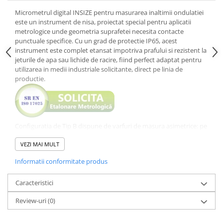
Micrometrul digital INSIZE pentru masurarea inaltimii ondulatiei
este un instrument de nisa, proiectat special pentru aplicatii
metrologice unde geometria suprafetei necesita contacte
punctuale specifice. Cu un grad de protectie IP65, acest
instrument este complet etansat impotriva prafului si rezistent la
jeturile de apa sau lichide de racire, fiind perfect adaptat pentru
utilizarea in medii industriale solicitante, direct pe linia de
productie.
Configuratia de Tip B dispune de varfuri de masura asimetrice: pe
partea stanga un varf subtire vertical (3/0,5 mm), iar pe partea
dreapta un varf conic la 60 grade cu diametrul de 0,5 mm. Aceasta
VEZI MAI MULT
combinatie unica permite pozitionarea precisa in vaile si culmile
Informatii conformitate produs
ondulatiilor, oferind o masuratoare exacta a profilului suprafetei
cu o rezolutie micronica de 0,001 mm.
Avantaje constructive si beneficii tehnice
Caracteristici
Grad de protectie IP65:
Permite utilizarea in siguranta in
Review-uri
(0)
prezenta umiditatii, a uleiurilor si a prafului metalic, asigurand o
durata de viata prelungita si functionarea impecabila a
componentelor electronice.