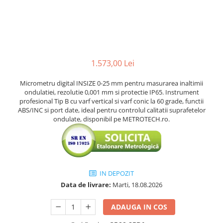
Ceasuri comparatoare cu levier
Micrometre speciale
Accesorii pentru ceasuri
Pasametre
comparatoare
Accesorii micrometre
1.573,00 Lei
Micrometru digital INSIZE 0-25 mm pentru masurarea inaltimii
ondulatiei, rezolutie 0,001 mm si protectie IP65. Instrument
profesional Tip B cu varf vertical si varf conic la 60 grade, functii
ABS/INC si port date, ideal pentru controlul calitatii suprafetelor
ondulate, disponibil pe METROTECH.ro.
IN DEPOZIT
Data de livrare:
Marti, 18.08.2026
ADAUGA IN COS