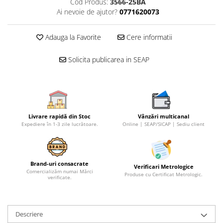
Cod Produs:
3566-25BA
Ai nevoie de ajutor?
0771620073
Adauga la Favorite
Cere informatii
Solicita publicarea in SEAP
Livrare rapidă din Stoc
Vânzări multicanal
Expediere în 1-3 zile lucrătoare.
Online | SEAP/SICAP | Sediu client
Brand-uri consacrate
Verificari Metrologice
Comercializăm numai Mărci
Produse cu Certificat Metrologic.
verificate.
Descriere