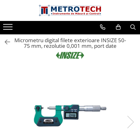
Toate Produsele
Sublere
Micrometru digital filete exterioare INSIZE 50-
Sublere digitale
75 mm, rezolutie 0,001 mm, port date
Sublere mecanice
Sublere digitale de adancime
Sublere mecanice de adancime
Sublere cu cadran
Sublere speciale digitale
Sublere speciale mecanice
Sublere digitale de inaltime
Sublere mecanice de inaltime
Rigle digitale