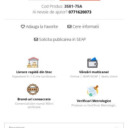
Cod Produs:
3581-75A
Micrometre speciale
Ai nevoie de ajutor?
0771620073
Pasametre
Accesorii micrometre
Adauga la Favorite
Cere informatii
Ceasuri comparatoare
Solicita publicarea in SEAP
Ceasuri comparatoare digitale
Ceasuri comparatoare mecanice
Ceasuri comparatoare digitale de
exterior
Livrare rapidă din Stoc
Vânzări multicanal
Ceasuri comparatoare digitale de
Expediere în 1-3 zile lucrătoare.
Online | SEAP/SICAP | Sediu client
interior
Truse de alezaj cu ceas
comparator
Brand-uri consacrate
Verificari Metrologice
Ceasuri comparatoare digitale de
Comercializăm numai Mărci
Produse cu Certificat Metrologic.
grosimi
verificate.
Ceasuri comparatoare mecanice
de grosimi