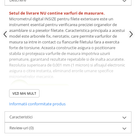
Descriere
Ceasuri comparatoare de
adancime
Setul de livrare NU contine varfuri de masurare.
Ceasuri comparatoare cu levier
Micrometrul digital INSIZE pentru filete exterioare este un
instrument esential pentru verificarea preciziei organelor de
Accesorii pentru ceasuri
asamblare si a pieselor filetate. Caracteristica principala a acestui
comparatoare
model este arborele fix, nerotativ, care permite varfurilor de
masura sa intre in contact cu flancurile filetului fara a exercita
Aparate de masura si control
forte de torsiune. Aceasta constructie asigura o pozitionare
Termometre si higrometre
stabila si protejeaza varfurile de masura impotriva uzurii
premature, garantand rezultate repetabile si de inalta acuratete.
Multimetre digitale
Rezolutia superioara de 0,001 mm (1 micron) si afisajul electronic
Telemetre laser
asigura o citire instanta, eliminand erorile umane specifice
micrometrelor mecanice.
Umidometre
Luxmetre
VEZI MAI MULT
Tahometre
Informatii conformitate produs
Instrumentul este livrat fara varfuri de masurare, oferind
Anemometre
utilizatorului flexibilitatea de a selecta seturile specifice
pasului de filet necesar (metric, unificat sau Whitworth)
Caracteristici
.
Sonometre
Este un echipament indispensabil in atelierele de strungarie,
Analizoare optice
Review-uri
(0)
departamentele de control al calitatii si in mentenanta
industriala.