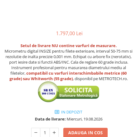
Accesorii sublere
Transfer date sublere
Micrometre
Micrometre mecanice
1.797,00 Lei
Micrometre digitale
Setul de livrare NU contine varfuri de masurare.
Micrometre de interior in 2 puncte
Micrometru digital INSIZE pentru filete exterioare, interval 50-75 mm si
Micrometre tubulare de interior
rezolutie de inalta precizie 0,001 mm. Echipat cu arbore fix (nerotativ),
port iesire date si functii ABS/INC. Cala de reglare 60 grade inclusa.
Micrometre de adancime
Instrument profesional pentru masurarea diametrului mediu al
filetelor,
compatibil cu varfuri interschimbabile metrice (60
Micrometre mecanice de interior
grade) sau Whitworth (55 grade)
, disponibil pe METROTECH.ro.
in 3 puncte
Micrometre digitale de interior in
3 puncte
Micrometre pentru caneluri
IN DEPOZIT
Micrometre cu disc
Data de livrare:
Miercuri, 19.08.2026
Micrometre cu varfuri ascutite
ADAUGA IN COS
Micrometre pentru filete