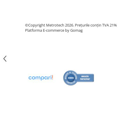
Analizoare optice
Detectoare de gaze
Durometre, rugozimetre,
©Copyright Metrotech 2026. Prețurile conțin TVA 21%
Platforma E-commerce by Gomag
grosimetre
Durometre
Rugozimetre
Grosimetre
Comparatoare profil suprafata
Accesorii durometre si
rugozimetre
Lupe si microscoape
Lupe
Microscoape industriale
Cale, pini, lere, calibre sudura
Seturi cale plan paralele