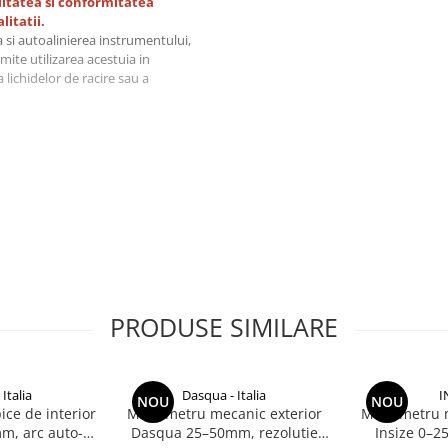
litatea si conformitatea
itatii.
 si autoalinierea instrumentului,
ite utilizarea acestuia in
ea lichidelor de racire sau a
maxima la uzura)
 ABS/INC (masurare absoluta si
PRODUSE SIMILARE
a si setarea punctului zero)
e adanci)
Italia
Dasqua - Italia
I
NOU
NOU
pice de interior
Micrometru mecanic exterior
Micrometru m
ica in laborator, puteti
m, arc auto-
Dasqua 25–50mm, rezolutie
Insize 0–2