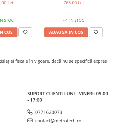
izie +/-2µm, cu
rezolutie 0,01mm, precizie
0,001mm
,00 Lei
763,00 Lei
lichet
+/-0,014mm
IN STOC
IN STOC
N COS
ADAUGA IN COS
ADAUG
islației fiscale în vigoare, dacă nu se specifică expres
SUPORT CLIENTI
LUNI - VINERI: 09:00
- 17:00
0771620073
contact@metrotech.ro