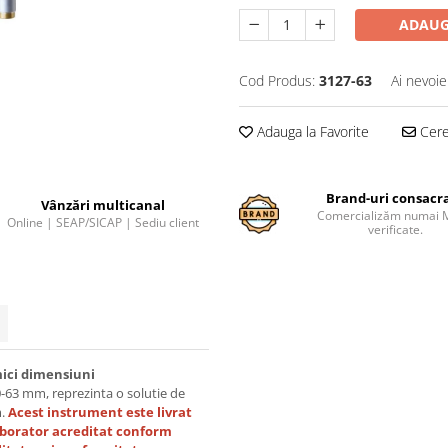
ADAUG
Cod Produs:
3127-63
Ai nevoie
Adauga la Favorite
Cere 
Brand-uri consacr
Vânzări multicanal
Comercializăm numai 
Online | SEAP/SICAP | Sediu client
verificate.
mici dimensiuni
50-63 mm, reprezinta o solutie de
m.
Acest instrument este livrat
aborator acreditat conform