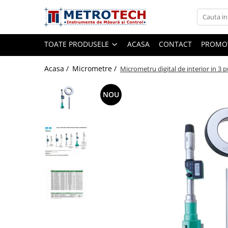
Toate Produsele
TOATE PRODUSELE
ACASA
CONTACT
PROMOT
Sublere
Acasa /
Micrometre /
Micrometru digital de interior in 3 
NOU
Sublere digitale
Sublere mecanice
Sublere digitale de adancime
Sublere mecanice de adancime
Sublere cu cadran
Sublere speciale digitale
Sublere speciale mecanice
Sublere digitale de inaltime
Sublere mecanice de inaltime