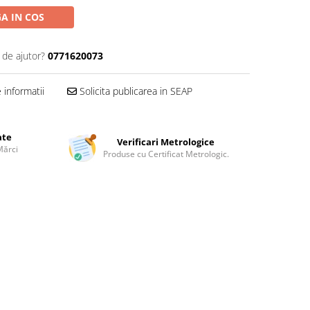
A IN COS
 de ajutor?
0771620073
informatii
Solicita publicarea in SEAP
ate
Verificari Metrologice
Mărci
Produse cu Certificat Metrologic.