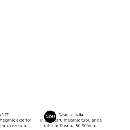
NSIZE
Dasqua - Italia
NOU
NOU
ecanic exterior
Micrometru mecanic tubular de
Micrometru
5mm, rezolutie
interior Dasqua 50-300mm,
INSIZE 