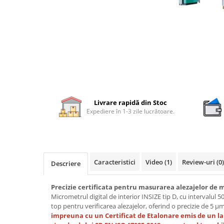
Rigle digitale
Accesorii sublere
Transfer date sublere
Micrometre
Micrometre mecanice
Micrometre digitale
Livrare rapidă din Stoc
Micrometre de interior in 2 puncte
Expediere în 1-3 zile lucrătoare.
Micrometre tubulare de interior
Micrometre de adancime
Micrometre mecanice de interior
in 3 puncte
Caracteristici
Video
(1)
Review-uri
(0)
Descriere
Micrometre digitale de interior in
3 puncte
Precizie certificata pentru masurarea alezajelor de 
Micrometrul digital de interior INSIZE tip D, cu intervalul 
Micrometre pentru caneluri
top pentru verificarea alezajelor, oferind o precizie de 5 µ
impreuna cu un Certificat de Etalonare emis de un l
Micrometre cu disc