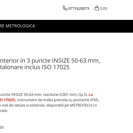
0771620073
0,00
RE METROLOGICA
interior in 3 puncte INSIZE 50-63 mm,
 Etalonare inclus ISO 17025
 puncte INSIZE 50-63 mm, rezolutie 0,001 mm, tip D,
cu
SO 17025)
. Instrument de inalta precizie cu protectie IP65,
 cu inel de setare si extensie, disponibil pe METROTECH.ro
cate.
26