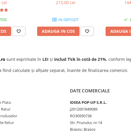
om satinat
0,001mm, precizie +/-0,004mm,
0,01mm, prec
 Lei
213,00 Lei
144
clichet
c
utilizare statica pe bancul de
STOC
IN DEPOZIT
manda curatarea meticuloasa a
COS
ADAUGA IN COS
ADAUGA I
nte de fiecare calibrare. Utilizati
onstanta la fiecare masuratoare.
 starea bateriei si depozitati-l in
tura pentru a preveni erorile de
.ro
sunt exprimate în
LEI
și
includ TVA în cotă de 21%
, conform leg
a fiind calculate și afișate separat, înainte de finalizarea comenzii.
DATE COMERCIALE
 Plata
IDEEA POP-UP S.R.L.
e Retur
J2012001849089
Produselor
RO30950738
de Retur
Str. Prunului, nr.14
Brasov, Brasov