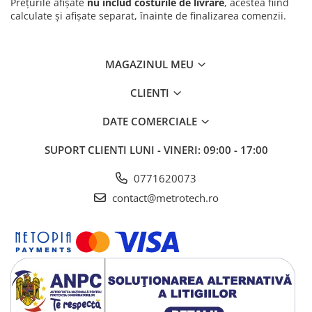
Prețurile afișate
companiei dumneavoastra.
nu includ costurile de livrare
, acestea fiind
Pini cilindrici de masurare
calculate și afișate separat, înainte de finalizarea comenzii.
Seturi de lere
Rigle, rulete, benzi grosime
MAGAZINUL MEU
Benzi grosime
Rulete
CLIENTI
Roti de masura
DATE COMERCIALE
Rigle
SUPORT CLIENTI
LUNI - VINERI: 09:00 - 17:00
Circometre
Cronometru si numaratoare
0771620073
contact@metrotech.ro
Cantare si dinamometre industriale
Cantare de numarare
Cantare cu carlig
Cantare de precizie
Cantare de banc
Cantare cu platforma