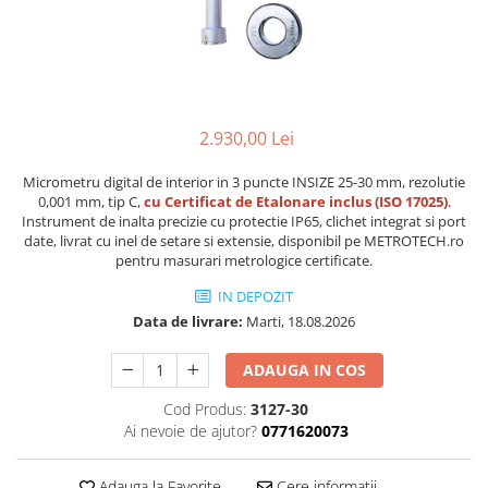
Accesorii sublere
Transfer date sublere
Micrometre
Micrometre mecanice
Micrometre digitale
2.930,00 Lei
Micrometre de interior in 2 puncte
Micrometru digital de interior in 3 puncte INSIZE 25-30 mm, rezolutie
Micrometre tubulare de interior
0,001 mm, tip C,
cu Certificat de Etalonare inclus (ISO 17025)
.
Instrument de inalta precizie cu protectie IP65, clichet integrat si port
Micrometre de adancime
date, livrat cu inel de setare si extensie, disponibil pe METROTECH.ro
pentru masurari metrologice certificate.
Micrometre mecanice de interior
in 3 puncte
IN DEPOZIT
Micrometre digitale de interior in
Data de livrare:
Marti, 18.08.2026
3 puncte
ADAUGA IN COS
Micrometre pentru caneluri
Cod Produs:
3127-30
Micrometre cu disc
Ai nevoie de ajutor?
0771620073
Micrometre cu varfuri ascutite
Micrometre pentru filete
Adauga la Favorite
Cere informatii