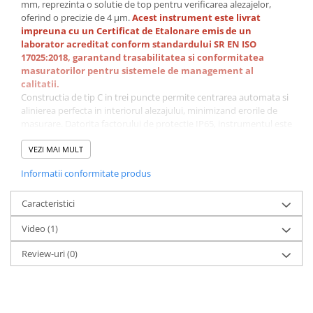
mm, reprezinta o solutie de top pentru verificarea alezajelor,
Ceasuri comparatoare de
oferind o precizie de 4 µm.
Acest instrument este livrat
adancime
impreuna cu un Certificat de Etalonare emis de un
Ceasuri comparatoare cu levier
laborator acreditat conform standardului SR EN ISO
17025:2018, garantand trasabilitatea si conformitatea
Accesorii pentru ceasuri
masuratorilor pentru sistemele de management al
comparatoare
calitatii.
Constructia de tip C in trei puncte permite centrarea automata si
Aparate de masura si control
alinierea perfecta in interiorul alezajului, minimizand erorile de
Termometre si higrometre
masurare. Datorita factorului de protectie IP65, instrumentul este
protejat impotriva patrunderii prafului si a jeturilor de lichid de
Multimetre digitale
racire, fiind perfect adaptat pentru mediile de lucru industriale
VEZI MAI MULT
Telemetre laser
solicitante.
Informatii conformitate produs
Specificatii tehnice complete
Umidometre
Interval de masurare:
25 - 30 mm
Caracteristici
Rezolutie:
0,001 mm
Luxmetre
Precizie:
4 µm
Tahometre
Video
(1)
Tip contact:
C (in trei puncte)
Suprafete de masurare:
Otel durificat
Anemometre
Review-uri
(0)
Protectie:
IP65 (rezistenta la apa si praf)
Sonometre
Functii electronice:
On/Off, Set, Mm/Inch, ABS/INC
(masurare absoluta si relativa)
Analizoare optice
Conectivitate:
Port iesire date pentru integrare in sisteme
SPC