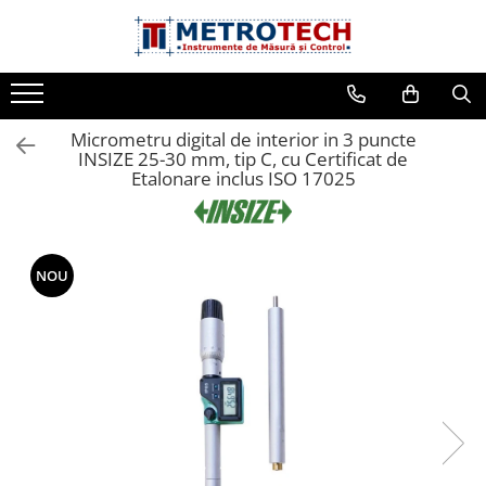
Toate Produsele
Sublere
Micrometru digital de interior in 3 puncte
Sublere digitale
INSIZE 25-30 mm, tip C, cu Certificat de
Etalonare inclus ISO 17025
Sublere mecanice
Sublere digitale de adancime
Sublere mecanice de adancime
NOU
Sublere cu cadran
Sublere speciale digitale
Sublere speciale mecanice
Sublere digitale de inaltime
Sublere mecanice de inaltime
Rigle digitale