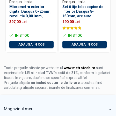
Testare Tuburi: Include nicovala sferica speciala
Dasqua - Italia
Dasqua - Italia
pentru masurarea peretilor curbi sau a grosimii
Micrometru exterior
Set 6 tije telescopice de
tuburilor.
digital Dasqua 0–25mm,
interior Dasqua 8-
rezolutie 0,001mm,
150mm, arc auto-
precizie +/-0,003mm,
centrare, crom satinat
397,00 Lei
190,00 Lei
Acest micrometru este soluția ideală pentru ateliere,
ecran mare
laboratoare sau procese industriale unde precizia este
esențială.
IN STOC
IN STOC
ADAUGA IN COS
ADAUGA IN COS
Toate prețurile afișate pe website-ul
www.metrotech.ro
sunt
exprimate în
LEI
și
includ TVA în cotă de 21%
, conform legislației
fiscale în vigoare, dacă nu se specifică expres altfel.
.
Prețurile afișate
nu includ costurile de livrare
, acestea fiind
calculate și afișate separat, înainte de finalizarea comenzii.
Magazinul meu