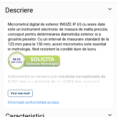
Descriere
Micrometrul digital de exterior INSIZE IP 65 cu iesire date
este un instrument electronic de masura de inalta precizie,
conceput pentru determinarea diametrului exterior si a
grosimii pieselor. Cu un interval de masurare standard de la
125 mm pana la 150 mm, acest micrometru este esential
in metrologie, fiind rezistent la conditii dure de lucru.
Instrumentul se remarca prin
rezolutia exceptionala de
0,001 mm
si o
precizie de +/- 0,003 mm
, asigurand
rezultate de incredere.
Gradul de protectie IP 65
il face
rezistent la jeturi de apa si praf
, fiind ideal pentru
Vezi mai mult
utilizarea in medii de productie umede sau cu praf.
Informatii conformitate produs
Pentru o durabilitate crescuta, suprafetele de masurare
sunt din
carbura (carbid)
, rezistente la uzura. Micrometrul
este echipat cu
clichet integrat
pentru aplicarea unei
Caracteristici