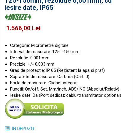
125-150mm, rezolutie 0,001mm, cu
Micrometre pentru filete
Accesorii pentru ceasuri
iesire date, IP65
comparatoare
Micrometre speciale
Pasametre
1.566,00 Lei
Accesorii micrometre
Categorie:
Micrometre digitale
Interval de masurare: 125 - 150 mm
Rezolutie: 0,001 mm
Precizie: +/- 0,003 mm
Grad de protectie: IP 65 (Rezistent la apa si praf)
Suprafete de masurare: Carbura (Carbid)
Forta de masurare: Clichet integrat
Functii: On/off, Set, Mm/inch, ABS/INC (Absolut/Relativ)
Iesire date: Da (Port dedicat; cablu/transmitator optional)
IN DEPOZIT