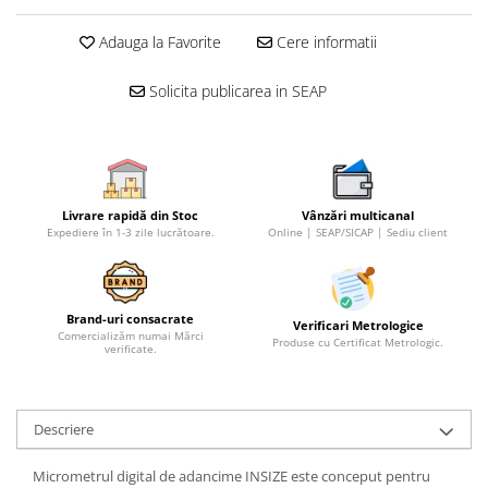
Micrometre speciale
Adauga la Favorite
Cere informatii
Pasametre
Solicita publicarea in SEAP
Accesorii micrometre
Ceasuri comparatoare
Ceasuri comparatoare digitale
Ceasuri comparatoare mecanice
Livrare rapidă din Stoc
Vânzări multicanal
Ceasuri comparatoare digitale de
Expediere în 1-3 zile lucrătoare.
Online | SEAP/SICAP | Sediu client
exterior
Ceasuri comparatoare digitale de
interior
Brand-uri consacrate
Verificari Metrologice
Truse de alezaj cu ceas
Comercializăm numai Mărci
Produse cu Certificat Metrologic.
verificate.
comparator
Ceasuri comparatoare digitale de
grosimi
Descriere
Ceasuri comparatoare mecanice
de grosimi
Micrometrul digital de adancime INSIZE este conceput pentru