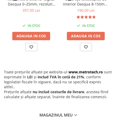
beneficiaza de protectie IP65, dupa expunerea la lichide este
Seturi de lere
Dasqua 0–25mm, rezolutie
interior Dasqua 8-150mm,
recomandata stergerea tijei si a bazei cu o laveta uscata pentru a
0,001mm, precizie
arc auto-centrare, crom
397,00 Lei
190,00 Lei
Rigle, rulete, benzi grosime
preveni acumularea de reziduuri care ar putea afecta alunecarea
+/-0,003mm, ecran mare
satinat
fina a mecanismului. Depozitati instrumentul cu tija usor retrasa
Benzi grosime
pentru a proteja capatul de masurare.
IN STOC
IN STOC
Rulete
Roti de masura
ADAUGA IN COS
ADAUGA IN COS
Rigle
Circometre
Cronometru si numaratoare
Cantare si dinamometre industriale
Toate prețurile afișate pe website-ul
www.metrotech.ro
sunt
Cantare de numarare
exprimate în
LEI
și
includ TVA în cotă de 21%
, conform
Cantare cu carlig
legislației fiscale în vigoare, dacă nu se specifică expres
altfel.
.
Cantare de precizie
Prețurile afișate
nu includ costurile de livrare
, acestea fiind
calculate și afișate separat, înainte de finalizarea comenzii.
Cantare de banc
Cantare cu platforma
Dinamometre
MAGAZINUL MEU