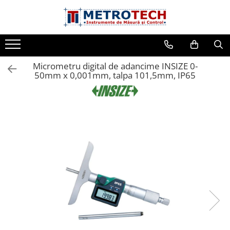
Toate Produsele
Sublere
Micrometru digital de adancime INSIZE 0-
Sublere digitale
50mm x 0,001mm, talpa 101,5mm, IP65
Sublere mecanice
Sublere digitale de adancime
Sublere mecanice de adancime
Sublere cu cadran
Sublere speciale digitale
Sublere speciale mecanice
Sublere digitale de inaltime
Sublere mecanice de inaltime
Rigle digitale