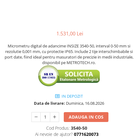
Accesorii sublere
Transfer date sublere
Micrometre
Micrometre mecanice
1.531,00 Lei
Micrometre digitale
Micrometru digital de adancime INSIZE 3540-50, interval 0-50 mm si
Micrometre de interior in 2 puncte
rezolutie 0,001 mm, cu protectie IP65. Include 2 tije interschimbabile si
Micrometre tubulare de interior
port date, fiind ideal pentru masuratori de precizie in medii industriale,
disponibil pe METROTECH.ro.
Micrometre de adancime
Micrometre mecanice de interior
in 3 puncte
Micrometre digitale de interior in
IN DEPOZIT
3 puncte
Data de livrare:
Duminica, 16.08.2026
Micrometre pentru caneluri
Micrometre cu disc
ADAUGA IN COS
Micrometre cu varfuri ascutite
Cod Produs:
3540-50
Ai nevoie de ajutor?
0771620073
Micrometre pentru filete