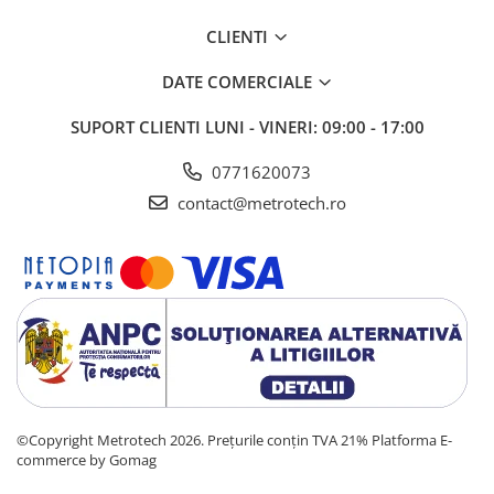
Instrumente de masurat planeitati
CLIENTI
si unghiuri
Nivele de precizie
DATE COMERCIALE
Nivele digitale
SUPORT CLIENTI
LUNI - VINERI: 09:00 - 17:00
Echere vincluri
0771620073
Rigle planeitate
contact@metrotech.ro
Mese de control planeitate
Menghine de precizie
Raportoare
Instrumente de centrare si marcare
Compasuri profesionale
Dispozitive setare punct zero
Ace de trasat si punctatoare
©Copyright Metrotech 2026. Prețurile conțin TVA 21%
Platforma E-
Dispozitive de centrare
commerce by Gomag
Poansoane si sabloane de marcat