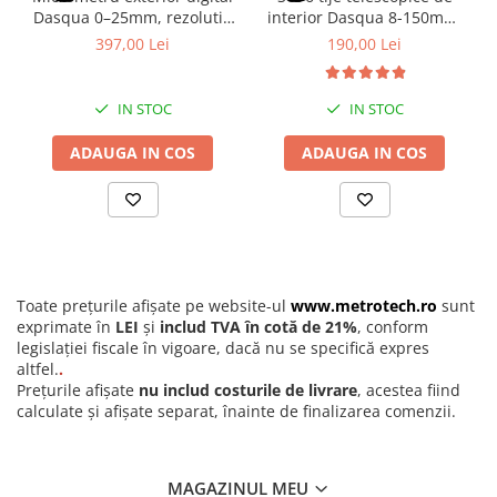
beneficiaza de protectie IP65, dupa expunerea la lichide este
Pini cilindrici de masurare
Dasqua 0–25mm, rezolutie
interior Dasqua 8-150mm,
recomandata stergerea tijei si a bazei cu o laveta uscata pentru a
0,001mm, precizie
arc auto-centrare, crom
397,00 Lei
190,00 Lei
Seturi de lere
preveni acumularea de reziduuri care ar putea afecta alunecarea
+/-0,003mm, ecran mare
satinat
fina a mecanismului. Depozitati instrumentul cu tija usor retrasa
Rigle, rulete, benzi grosime
pentru a proteja capatul de masurare.
IN STOC
IN STOC
Benzi grosime
Rulete
ADAUGA IN COS
ADAUGA IN COS
Roti de masura
Rigle
Circometre
Cronometru si numaratoare
Toate prețurile afișate pe website-ul
www.metrotech.ro
sunt
Cantare si dinamometre industriale
exprimate în
LEI
și
includ TVA în cotă de 21%
, conform
Cantare de numarare
legislației fiscale în vigoare, dacă nu se specifică expres
altfel.
.
Cantare cu carlig
Prețurile afișate
nu includ costurile de livrare
, acestea fiind
calculate și afișate separat, înainte de finalizarea comenzii.
Cantare de precizie
Cantare de banc
Cantare cu platforma
MAGAZINUL MEU