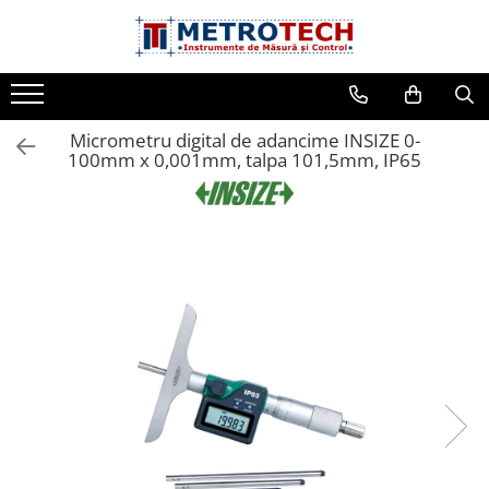
Toate Produsele
Sublere
Micrometru digital de adancime INSIZE 0-
Sublere digitale
100mm x 0,001mm, talpa 101,5mm, IP65
Sublere mecanice
Sublere digitale de adancime
Sublere mecanice de adancime
Sublere cu cadran
Sublere speciale digitale
Sublere speciale mecanice
Sublere digitale de inaltime
Sublere mecanice de inaltime
Rigle digitale