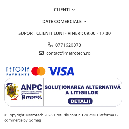
Dinamometre
CLIENTI
Instrumente de masurat planeitati
si unghiuri
DATE COMERCIALE
Nivele de precizie
SUPORT CLIENTI
LUNI - VINERI: 09:00 - 17:00
Nivele digitale
0771620073
Echere vincluri
contact@metrotech.ro
Rigle planeitate
Mese de control planeitate
Menghine de precizie
Raportoare
Instrumente de centrare si marcare
Compasuri profesionale
Dispozitive setare punct zero
©Copyright Metrotech 2026. Prețurile conțin TVA 21%
Platforma E-
Ace de trasat si punctatoare
commerce by Gomag
Dispozitive de centrare