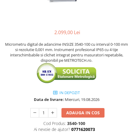
Accesorii sublere
Transfer date sublere
Micrometre
Micrometre mecanice
2.099,00 Lei
Micrometre digitale
Micrometru digital de adancime INSIZE 3540-100 cu interval 0-100 mm
Micrometre de interior in 2 puncte
si rezolutie 0,001 mm. Instrument profesional IP65 cu 4 tije
Micrometre tubulare de interior
interschimbabile si clichet integrat pentru masuratori repetabile,
disponibil pe METROTECH.ro.
Micrometre de adancime
Micrometre mecanice de interior
in 3 puncte
Micrometre digitale de interior in
IN DEPOZIT
3 puncte
Data de livrare:
Miercuri, 19.08.2026
Micrometre pentru caneluri
Micrometre cu disc
ADAUGA IN COS
Micrometre cu varfuri ascutite
Cod Produs:
3540-100
Ai nevoie de ajutor?
0771620073
Micrometre pentru filete