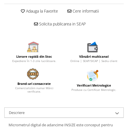
Micrometre speciale
Adauga la Favorite
Cere informatii
Pasametre
Solicita publicarea in SEAP
Accesorii micrometre
Ceasuri comparatoare
Ceasuri comparatoare digitale
Ceasuri comparatoare mecanice
Livrare rapidă din Stoc
Vânzări multicanal
Ceasuri comparatoare digitale de
Expediere în 1-3 zile lucrătoare.
Online | SEAP/SICAP | Sediu client
exterior
Ceasuri comparatoare digitale de
interior
Brand-uri consacrate
Verificari Metrologice
Truse de alezaj cu ceas
Comercializăm numai Mărci
Produse cu Certificat Metrologic.
verificate.
comparator
Ceasuri comparatoare digitale de
grosimi
Descriere
Ceasuri comparatoare mecanice
de grosimi
Micrometrul digital de adancime INSIZE este conceput pentru