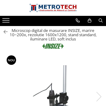
Toate Produsele
Sublere
Microscop digital de masurare INSIZE, marire
Sublere digitale
10~200x, rezolutie 1600x1200, stand standard,
iluminare LED, soft inclus
Sublere mecanice
Sublere digitale de adancime
Sublere mecanice de adancime
NOU
Sublere cu cadran
Sublere speciale digitale
Sublere speciale mecanice
Sublere digitale de inaltime
Sublere mecanice de inaltime
Rigle digitale