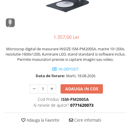
Accesorii sublere
Transfer date sublere
Micrometre
Micrometre mecanice
Micrometre digitale
1.357,00 Lei
Micrometre de interior in 2 puncte
Microscop digital de masurare INSIZE ISM-PM200SA, marire 10~200x,
Micrometre tubulare de interior
rezolutie 1600x1200, iluminare LED, stand standard si software inclus.
Permite masuratori precise si captare imagini sau video.
Micrometre de adancime
IN DEPOZIT
Micrometre mecanice de interior
Data de livrare:
Marti, 18.08.2026
in 3 puncte
Micrometre digitale de interior in
ADAUGA IN COS
3 puncte
Cod Produs:
ISM-PM200SA
Micrometre pentru caneluri
Ai nevoie de ajutor?
0771620073
Micrometre cu disc
Micrometre cu varfuri ascutite
Adauga la Favorite
Cere informatii
Micrometre pentru filete