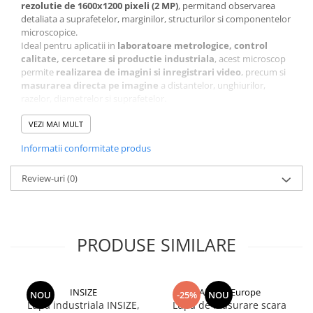
rezolutie de 1600x1200 pixeli (2 MP)
, permitand observarea
Ceasuri comparatoare de
detaliata a suprafetelor, marginilor, structurilor si componentelor
adancime
microscopice.
Ceasuri comparatoare cu levier
Ideal pentru aplicatii in
laboratoare metrologice, control
calitate, cercetare si productie industriala
, acest microscop
Accesorii pentru ceasuri
permite
realizarea de imagini si inregistrari video
, precum si
comparatoare
masurarea directa pe imagine
a distantelor, unghiurilor,
razelor, diametrelor si suprafetelor.
Aparate de masura si control
Termometre si higrometre
VEZI MAI MULT
Multimetre digitale
Informatii conformitate produs
Telemetre laser
Review-uri
(0)
Umidometre
Luxmetre
Tahometre
PRODUSE SIMILARE
Anemometre
Sonometre
Specificatii tehnice:
Analizoare optice
INSIZE
ACCUD Europe
NOU
-25%
NOU
Marire: 10~200x
Lupa industriala INSIZE,
Lupa de masurare scara