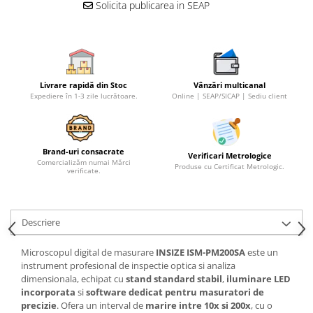
Solicita publicarea in SEAP
Micrometre speciale
Pasametre
Accesorii micrometre
Ceasuri comparatoare
Livrare rapidă din Stoc
Vânzări multicanal
Expediere în 1-3 zile lucrătoare.
Online | SEAP/SICAP | Sediu client
Ceasuri comparatoare digitale
Ceasuri comparatoare mecanice
Ceasuri comparatoare digitale de
Brand-uri consacrate
exterior
Verificari Metrologice
Comercializăm numai Mărci
Produse cu Certificat Metrologic.
verificate.
Ceasuri comparatoare digitale de
interior
Truse de alezaj cu ceas
Descriere
comparator
Ceasuri comparatoare digitale de
Microscopul digital de masurare
INSIZE ISM-PM200SA
este un
grosimi
instrument profesional de inspectie optica si analiza
dimensionala, echipat cu
stand standard stabil
,
iluminare LED
Ceasuri comparatoare mecanice
incorporata
si
software dedicat pentru masuratori de
de grosimi
precizie
. Ofera un interval de
marire intre 10x si 200x
, cu o