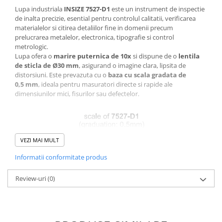
Ceasuri comparatoare de
Lupa industriala
INSIZE
7527-D1
este un instrument de inspectie
adancime
de inalta precizie, esential pentru controlul calitatii, verificarea
materialelor si citirea detaliilor fine in domenii precum
Ceasuri comparatoare cu levier
prelucrarea metalelor, electronica, tipografie si control
Accesorii pentru ceasuri
metrologic.
comparatoare
Lupa ofera o
marire puternica de 10x
si dispune de o
lentila
de sticla de Ø30 mm
, asigurand o imagine clara, lipsita de
Aparate de masura si control
distorsiuni. Este prevazuta cu o
baza cu scala gradata de
Termometre si higrometre
0,5 mm
, ideala pentru masuratori directe si rapide ale
dimensiunilor mici, fisurilor sau defectelor.
Multimetre digitale
Telemetre laser
Umidometre
VEZI MAI MULT
Luxmetre
Informatii conformitate produs
Tahometre
Anemometre
Review-uri
(0)
Sonometre
Analizoare optice