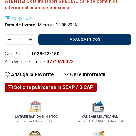
Micrometre pentru filete
ATENTIE! Cost transport SPECIAL care se comunica
Accesorii pentru ceasuri
ulterior solicitarii de comanda.
comparatoare
Micrometre speciale
IN DEPOZIT
Pasametre
Data de livrare:
Miercuri, 19.08.2026
Accesorii micrometre
ADAUGA IN COS
Cod Produs:
1033-22-150
Ai nevoie de ajutor?
0771620073
Adauga la Favorite
Cere informatii
Solicita publicarea in SEAP
LIVRARE RAPIDĂ DIN STOC
VÂNZĂRI MULTICANAL
Expediere în 1-3 zile lucrătoare.
Online | SEAP/SICAP | Sediu client