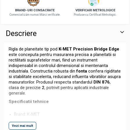
BRAND-URI CONSACRATE
VERIFICARI METROLOGICE
Comercializăm numai Mărci verificate.
Produse cu Certificat Metrologic.
Descriere
Rigla de planeitate tip pod
K-MET Precision Bridge Edge
este conceputa pentru masurarea precisa a planeitatii si
rectilitatii suprafetelor mari, fiind un instrument
indispensabil in controlul dimensional si mentenanta
industriala. Constructia robusta din
fonta
confera rigiditate
si stabilitate excelenta, reducand influenta vibratiilor asupra
masuratorilor. Produsul respecta standardul
DIN 876
,
clasa de precizie
2
, potrivit pentru aplicatii industriale
generale.
Specificatii tehnice
Brand: K-MET
Tip: rigla de planeitate tip pod (Precision Bridge Edge)
Vezi mai mult