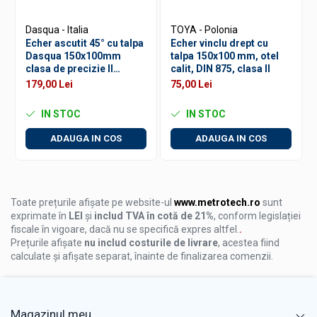
Masurarea planeitatii meselor de masini-unelte de
Dasqua - Italia
TOYA - Polonia
mari dimensiuni
Echer ascutit 45° cu talpa
Echer vinclu drept cu
Controlul suprafetelor de referinta si batiurilor
Dasqua 150x100mm
talpa 150x100 mm, otel
clasa de precizie II
calit, DIN 875, clasa II
Operatii de aliniere si reglaj mecanic
toleranta 0,035mm
179,00 Lei
75,00 Lei
norma DIN875/2
Verificari dimensionale in ateliere industriale
IN STOC
IN STOC
ATENTIE! Produs cu cost special de transport din cauza
dimensiunilor atipice.
ADAUGA IN COS
ADAUGA IN COS
Costul afisat in comanda online este orientativ si nu
reprezinta o obligatie din partea furnizorului.
Valoarea finala va fi confirmata telefonic de un
reprezentant METROTECH. Informatii la telefon: 0771 620
073.
Toate prețurile afișate pe website-ul
www.metrotech.ro
sunt
exprimate în
LEI
și
includ TVA în cotă de 21%
, conform legislației
fiscale în vigoare, dacă nu se specifică expres altfel.
.
Prețurile afișate
nu includ costurile de livrare
, acestea fiind
calculate și afișate separat, înainte de finalizarea comenzii.
Magazinul meu