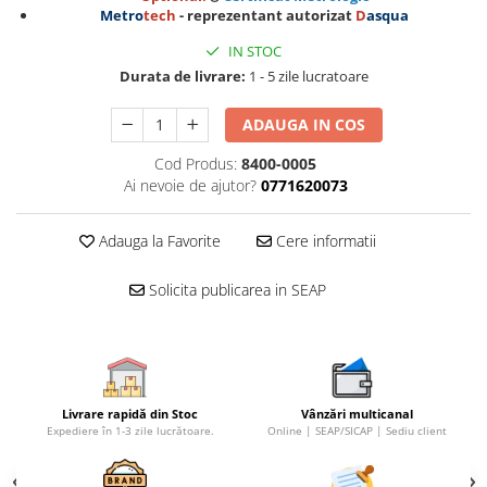
Metro
tech
- reprezentant autorizat
D
asqua
IN STOC
Durata de livrare:
1 - 5 zile lucratoare
ADAUGA IN COS
Cod Produs:
8400-0005
Ai nevoie de ajutor?
0771620073
Adauga la Favorite
Cere informatii
Solicita publicarea in SEAP
Livrare rapidă din Stoc
Vânzări multicanal
Expediere în 1-3 zile lucrătoare.
Online | SEAP/SICAP | Sediu client