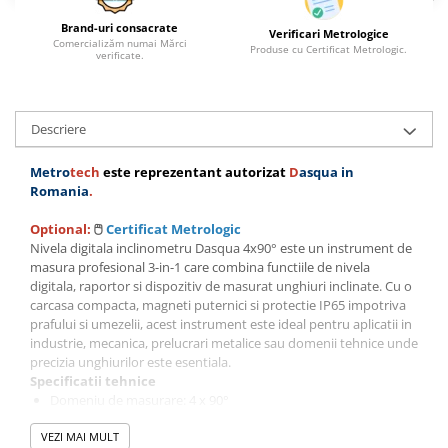
Brand-uri consacrate
Verificari Metrologice
Comercializăm numai Mărci
Produse cu Certificat Metrologic.
verificate.
Descriere
Metro
tech
este reprezentant autorizat
D
asqua
in
Romania
.
Optional:
🖱️
Certificat Metrologic
Nivela digitala inclinometru Dasqua 4x90° este un instrument de
masura profesional 3-in-1 care combina functiile de nivela
digitala, raportor si dispozitiv de masurat unghiuri inclinate. Cu o
carcasa compacta, magneti puternici si protectie IP65 impotriva
prafului si umezelii, acest instrument este ideal pentru aplicatii in
industrie, mecanica, prelucrari metalice sau domenii tehnice unde
precizia unghiurilor este esentiala.
Specificatii tehnice
Domeniu de masurare: 4 x 90°
Rezolutie: 0,1°
VEZI MAI MULT
Precizie: