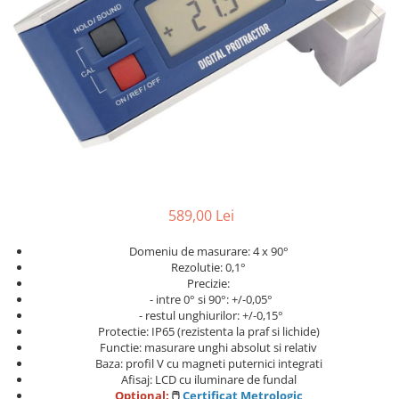
Ceasuri comparatoare cu levier
Micrometre speciale
Accesorii pentru ceasuri
Pasametre
comparatoare
Accesorii micrometre
589,00 Lei
Domeniu de masurare: 4 x 90°
Rezolutie: 0,1°
Precizie:
- intre 0° si 90°: +/-0,05°
- restul unghiurilor: +/-0,15°
Protectie: IP65 (rezistenta la praf si lichide)
Functie: masurare unghi absolut si relativ
Baza: profil V cu magneti puternici integrati
Afisaj: LCD cu iluminare de fundal
Optional:
🖱️
Certificat Metrologic