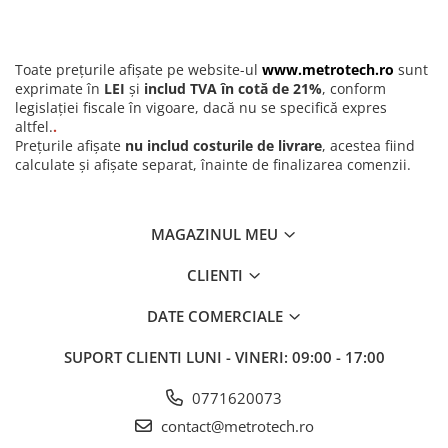
Aplicatii in spatii umede sau cu expunere la lichide de racire
Toate prețurile afișate pe website-ul
www.metrotech.ro
sunt
exprimate în
LEI
și
includ TVA în cotă de 21%
, conform
legislației fiscale în vigoare, dacă nu se specifică expres
altfel.
.
Prețurile afișate
nu includ costurile de livrare
, acestea fiind
calculate și afișate separat, înainte de finalizarea comenzii.
MAGAZINUL MEU
CLIENTI
DATE COMERCIALE
SUPORT CLIENTI
LUNI - VINERI: 09:00 - 17:00
0771620073
Comanda acum acest instrument de masura profesional si
contact@metrotech.ro
bucura-te de calitatea si fiabilitatea Dasqua, disponibil exclusiv pe