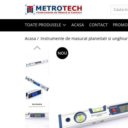
Toate Produsele
TOATE PRODUSELE
ACASA
CONTACT
PROMOT
Sublere
Acasa /
Instrumente de masurat planeitati si unghiur
NOU
Sublere digitale
Sublere mecanice
Sublere digitale de adancime
Sublere mecanice de adancime
Sublere cu cadran
Sublere speciale digitale
Sublere speciale mecanice
Sublere digitale de inaltime
Sublere mecanice de inaltime