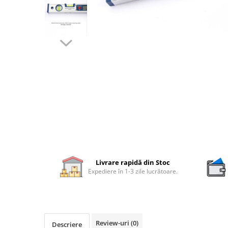
Rigle digitale
Accesorii sublere
Transfer date sublere
Micrometre
Micrometre mecanice
Micrometre digitale
Micrometre de interior in 2 puncte
Micrometre tubulare de interior
Micrometre de adancime
Micrometre mecanice de interior
in 3 puncte
Livrare rapidă din Stoc
Expediere în 1-3 zile lucrătoare.
Micrometre digitale de interior in
3 puncte
Micrometre pentru caneluri
Micrometre cu disc
Review-uri
(0)
Descriere