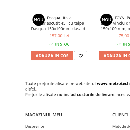
Design compact si rezistent, ideal pentru utilizare prof
Ceasuri comparatoare mecanice
Utilizari recomandate
de grosimi
Setarea si alinierea masinilor-unelte
Dasqua - Italia
TOYA - P
Ceasuri comparatoare de
NOU
Instalarea echipamentelor industriale si a structurilor 
NOU
Echer ascutit 45° cu talpa
Echer vinclu d
adancime
Constructii si montaj structuri
Dasqua 150x100mm clasa de
150x100 mm, ot
Verificarea pantelor si unghiurilor pe santiere
Ceasuri comparatoare cu levier
precizie II toleranta 0,035mm
875, cla
157,00 Lei
75,00 
Aplicatii CNC, montaj mobilier, tamplarie tehnica
norma DIN875/2
Comanda acum acest instrument de masura profesional si b
Accesorii pentru ceasuri
IN STOC
IN 
fiabilitatea Dasqua, disponibil exclusiv pe
metrotech.ro
!
comparatoare
ADAUGA IN COS
ADAUGA IN 
Aparate de masura si control
Termometre si higrometre
Multimetre digitale
Telemetre laser
Toate prețurile afișate pe website-ul
www.metrotech
altfel.
.
Umidometre
Prețurile afișate
nu includ costurile de livrare
, aceste
Luxmetre
Tahometre
MAGAZINUL MEU
CLIENTI
Anemometre
Despre noi
Metode de
Sonometre