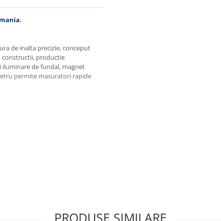
omania
.
ra de inalta precizie, conceput
 constructii, productie
si iluminare de fundal, magnet
nometru permite masuratori rapide
e
 retinerea valorii
alogica rapida
nversie panta/unghi
 metalice
PRODUSE SIMILARE
ei