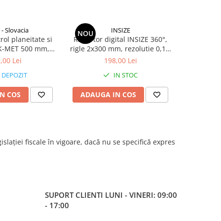
- Slovacia
INSIZE
NOU
NOU
rol planeitate si
Raportor digital INSIZE 360°,
Raportor 
 K-MET 500 mm,
rigle 2x300 mm, rezolutie 0,1°,
rigle 2x20
74/1, otel, muchii
precizie +/-0,3°
pre
,00 Lei
198,00 Lei
repte
 DEPOZIT
IN STOC
N COS
ADAUGA IN COS
ADAUG
islației fiscale în vigoare, dacă nu se specifică expres
SUPORT CLIENTI
LUNI - VINERI: 09:00
- 17:00