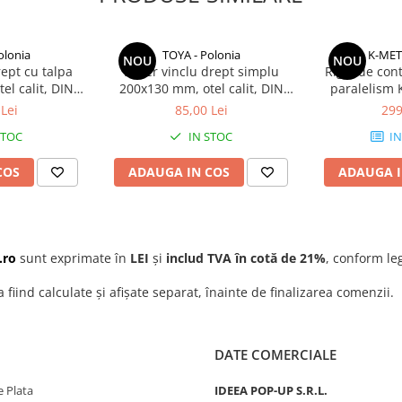
esionala
olonia
TOYA - Polonia
K-MET 
metalice
NOU
NOU
rept cu talpa
Echer vinclu drept simplu
Rigla de cont
el calit, DIN
200x130 mm, otel calit, DIN
paralelism
sa II
875, clasa II
precizie DIN 8
Lei
85,00 Lei
299
d
ucura-te de calitatea si
STOC
IN STOC
IN
COS
ADAUGA IN COS
ADAUGA I
.ro
sunt exprimate în
LEI
și
includ TVA în cotă de 21%
, conform leg
a fiind calculate și afișate separat, înainte de finalizarea comenzii.
DATE COMERCIALE
 Plata
IDEEA POP-UP S.R.L.