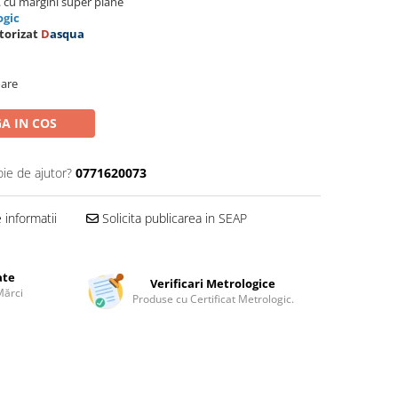
 cu margini super plane
ogic
torizat
D
asqua
oare
A IN COS
oie de ajutor?
0771620073
informatii
Solicita publicarea in SEAP
ate
Verificari Metrologice
Mărci
Produse cu Certificat Metrologic.