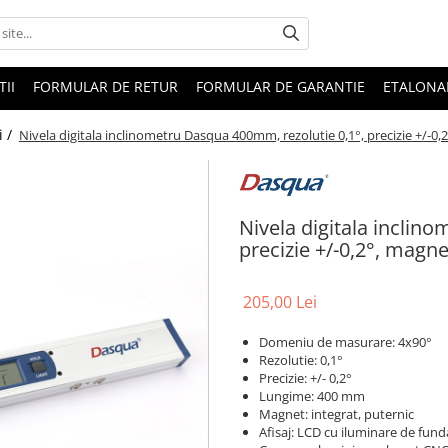
II
FORMULAR DE RETUR
FORMULAR DE GARANTIE
ETALONA
i /
Nivela digitala inclinometru Dasqua 400mm, rezolutie 0,1°, precizie +/-0,
Nivela digitala inclin
precizie +/-0,2°, magne
205,00 Lei
Domeniu de masurare: 4x90°
Rezolutie: 0,1°
Precizie: +/- 0,2°
Lungime: 400 mm
Magnet: integrat, puternic
Afisaj: LCD cu iluminare de fund