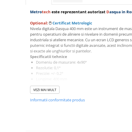
Micrometre cu varfuri ascutite
Metro
tech
este reprezentant autorizat
D
asqua
in R
Micrometre pentru filete
Micrometre speciale
Optional:
🖱️
Certificat Metrologic
Nivela digitala Dasqua 400 mm este un instrument de masu
Pasametre
pentru operatiuni de aliniere si nivelare in domenii precum
industriala si ateliere mecanice. Cu un ecran LCD generos 
Accesorii micrometre
puternic integrat si functii digitale avansate, acest incli
Ceasuri comparatoare
si exacte ale unghiurilor si pantelor.
Specificatii tehnice
Ceasuri comparatoare digitale
Domeniu de masurare: 4x90°
Ceasuri comparatoare mecanice
Rezolutie: 0,1°
Precizie: +/- 0,2°
Ceasuri comparatoare digitale de
Lungime: 400 mm
exterior
Magnet: integrat, puternic
VEZI MAI MULT
Afisaj: LCD cu iluminare de fundal
Ceasuri comparatoare digitale de
Carcasa: aluminiu prelucrat CNC cu margini super plan
interior
Informatii conformitate produs
Avantaje si functionalitati
Truse de alezaj cu ceas
Afisaj digital mare, usor de citit, cu functie HOLD pentru
comparator
Bule de nivel orizontale si verticale pentru referinta an
Masurare absoluta a unghiului, masurare relativa si co
Ceasuri comparatoare digitale de
Magnet permanent integrat pentru fixare pe suprafete
grosimi
Functie de oprire automata pentru economisirea bateri