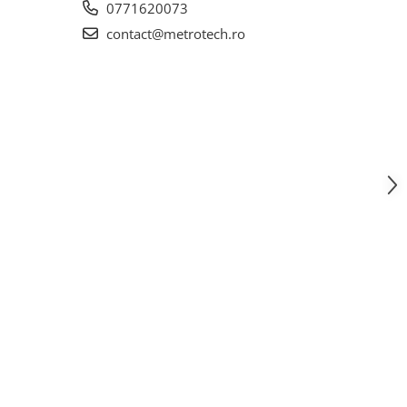
0771620073
contact@metrotech.ro