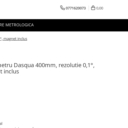
0771620073
0,00
RE METROLOGICA
2°, magnet inclus
ometru Dasqua 400mm, rezolutie 0,1°,
t inclus
al