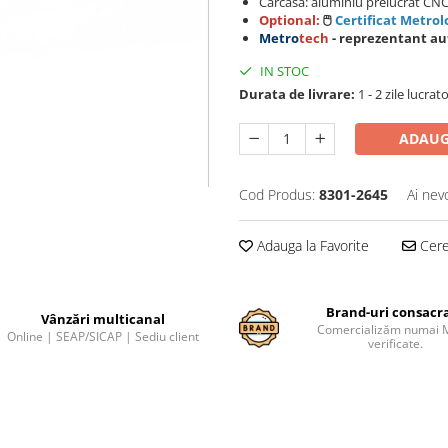
Carcasa: aluminiu prelucrat CNC
Optional:
🖱️
Certificat Metrol
Metro
tech
- reprezentant au
IN STOC
Durata de livrare:
1 - 2 zile lucrat
ADAUG
Cod Produs:
8301-2645
Ai nev
Adauga la Favorite
Cere 
Brand-uri consacr
Vânzări multicanal
Comercializăm numai 
Online | SEAP/SICAP | Sediu client
verificate.