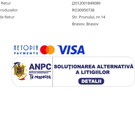
e Retur
J2012001849089
Produselor
RO30950738
de Retur
Str. Prunului, nr.14
Brasov, Brasov