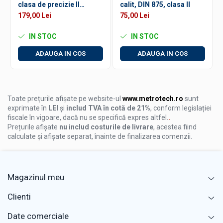
clasa de precizie II
calit, DIN 875, clasa II
toleranta 0,035mm
179,00 Lei
75,00 Lei
norma DIN875/2
IN STOC
IN STOC
ADAUGA IN COS
ADAUGA IN COS
Toate prețurile afișate pe website-ul
www.metrotech.ro
sunt
exprimate în
LEI
și
includ TVA în cotă de 21%
, conform legislației
fiscale în vigoare, dacă nu se specifică expres altfel.
.
Prețurile afișate
nu includ costurile de livrare
, acestea fiind
calculate și afișate separat, înainte de finalizarea comenzii.
Magazinul meu
Clienti
Date comerciale