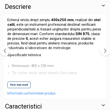
Descriere
Echerul vinclu drept simplu
400x250 mm
, realizat din
otel
calit
, este un instrument profesional destinat verificarii
perpendicularitatii si trasarii unghiurilor drepte pentru piese
de dimensiuni mari. Conform standardului
DIN 875
, clasa
de precizie
II
, acest echer asigura masuratori stabile si
precise, fiind ideal pentru ateliere mecanice, productie
industriala si laboratoare de metrologie.
Specificatii tehnice
Dimensiuni: 400 x 250 mm
Tip: echer vinclu drept simplu (fara talpa)
Material: otel calit, rectificat si slefuit fin
Vezi mai mult
Standard: DIN 875
Informatii conformitate produs
Clasa de precizie: II
Unghi de verificare: 90°
Caracteristici
Suprafete de masurare: plane, rezistente la uzura