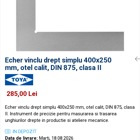
Micrometre pentru filete
Accesorii pentru ceasuri
comparatoare
Micrometre speciale
Pasametre
Accesorii micrometre
Echer vinclu drept simplu 400x250
mm, otel calit, DIN 875, clasa II
285,00 Lei
Echer vinclu drept simplu 400x250 mm, otel calit, DIN 875, clasa
II. Instrument de precizie pentru masurarea si trasarea
unghiurilor drepte in productie si ateliere mecanice.
IN DEPOZIT
Data de livrare:
Marti, 18.08.2026